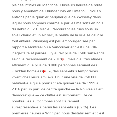
plaines infinies du Manitoba. Plusieurs heures de route
nous y amènent de Thunder Bay en Ontario
[i]
. Nous y
entrons par le quartier périphérique de Wolseley dans
lequel nous sommes charmé·e par les maisons en bois
e
du début du 20
siècle. Parcourant les rues sous un
soleil chaud et un air sec, la réalité de la ville se dévoile
tout entière. Winnipeg est peu embourgeoisée par
rapport à Montréal ou à Vancouver et c’est une ville
inégalitaire et pauvre. Il y aurait plus de 1500 sans-abris
selon le recensement de 2018
[ii]
, mais d’autres études
affirment que plus de 8 000 personnes seraient des
« hidden homeless
[iii]
», des sans-abris temporaires
vivant chez leurs ami·e·s. Pour une ville de 750 000
habitant·e·s qui a pourtant été gouvernée de 1999 à
2016 par un parti de centre gauche — le Nouveau Parti
démocratique — ce chiffre est surprenant. De ce
nombre, les autochtones sont clairement
surreprésenté·e·s parmi les sans-abris (62 %). Les
premières heures à Winnipeg nous déstabilisent et c’est