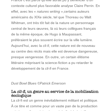
France c’est parce qu’elle aurait pu y bénéficier d’un
contexte culturel plus favorable analyse Claire Perrin. En
effet, avec les «
natures writing
»,certains auteurs
américains du XIXe siècle, tel que Thoreau ou Walt
Whitman, ont très tôt fait de la nature un personnage
central de leurs œuvres, là où leurs collègues français
de la même époque, de Hugo à Maupassant,
préféraient le plus souvent écrire sur la ville lumière.
Aujourd’hui, avec la
cli-fi,
cette nature est de nouveau
au centre des récits mais elle est devenue dangereuse,
presque vengeresse. En outre, un certain élitisme
littéraire méprisant la science-fiction a pu retarder le
développement de la
cli-fi
en France.
Dust Bowl Blues ©Patrick Emerson
La
cli-fi
, un genre au service de la mobilisation
écologique
La
cli-
fi est un genre inévitablement militant et politique.
À ce titre et comme pour un vaste pan de la production