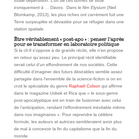
totale déperdition. L’un de ces dômes se situe
ironiquement à … Davos. Dans le film
Elysium
(Neil
Blomkamp, 2013), les plus riches ont carrément fuit une
Terre surpeuplée et dévastée pour se réfugier dans une
station spatiale.
Être véritablement « post-apo » : penser l’après
pour se transformer en laboratoire politique
Si la
cli-fi
s’oppose à de grands récits, elle n’en propose
en retour qu’assez peu. Le principal récit identifiable
serait celui d’un effondrement de nos sociétés. Cette
difficulté d’imaginer des futurs désirables semble assez
partagée dans l’ensemble de la science-fiction si on en
croit le spécialiste du genre
Raphaël Colson
qui affirme
dans le magazine Usbek et Rica que « le sous-genre
post-apocalyptique est en train de fusionner avec celui
de l’anticipation, rendant l’effondrement inévitable même
dans nos imaginaires ». Pour reprendre la célèbre
formule, les auteurs at autrices sembleraient avoir plus
de mal à concevoir la fin du capitalisme que la fin du
monde.