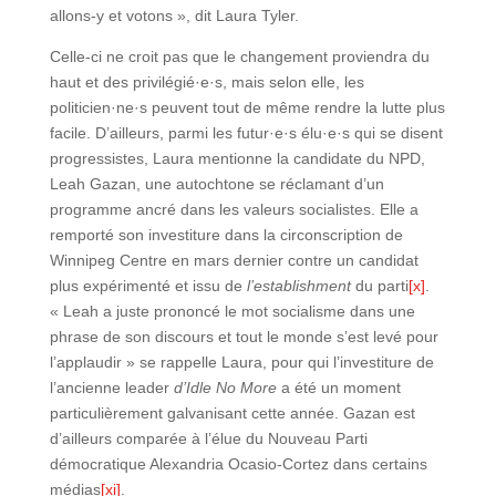
allons-y et votons », dit Laura Tyler.
Celle-ci ne croit pas que le changement proviendra du
haut et des privilégié·e·s, mais selon elle, les
politicien·ne·s peuvent tout de même rendre la lutte plus
facile. D’ailleurs, parmi les futur·e·s élu·e·s qui se disent
progressistes, Laura mentionne la candidate du NPD,
Leah Gazan, une autochtone se réclamant d’un
programme ancré dans les valeurs socialistes. Elle a
remporté son investiture dans la circonscription de
Winnipeg Centre en mars dernier contre un candidat
plus expérimenté et issu de
l’establishment
du parti
[x]
.
« Leah a juste prononcé le mot socialisme dans une
phrase de son discours et tout le monde s’est levé pour
l’applaudir » se rappelle Laura, pour qui l’investiture de
l’ancienne leader
d’Idle No More
a été un moment
particulièrement galvanisant cette année. Gazan est
d’ailleurs comparée à l’élue du Nouveau Parti
démocratique Alexandria Ocasio-Cortez dans certains
médias
[xi]
.