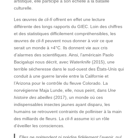
artistique, elle participe à son échelle à la bataille
culturelle.
Les œuvres de
cli-fi
offrent en effet une lecture
différente des longs rapports du GIEC. Loin des chiffres
et des statistiques difficilement compréhensibles, les
œuvres de
cli-fi
peuvent nous donner à voir ce que
serait un monde à +4°C. Ils donnent vie aux cris
d’alarmes des scientifiques. Ainsi, l’américain Paolo
Bacigalupi nous décrit, avec
Waterknife
(2015), une
terrible sécheresse dans le sud-ouest des États-Unis qui
conduit à une guerre larvée entre la Californie et
l’Arizona pour le contrôle du fleuve Colorado. La
norvégienne Maja Lunde, elle, nous peint, dans
Une
histoire des abeilles
(2017), un monde où ces
indispensables insectes jaunes ayant disparu, les
humains se retrouvent contraints de polliniser à la main
des milliards de fleurs. La
cli-fi
assume ici un rôle
d’éveiller les consciences.
Elles ne prétendent ni prédire fidèlement l’avenir, nul