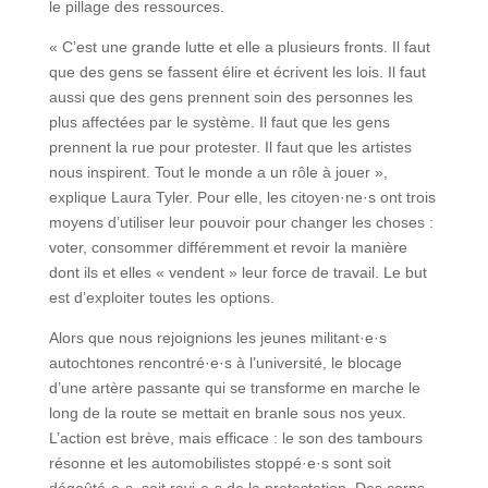
le pillage des ressources.
« C’est une grande lutte et elle a plusieurs fronts. Il faut
que des gens se fassent élire et écrivent les lois. Il faut
aussi que des gens prennent soin des personnes les
plus affectées par le système. Il faut que les gens
prennent la rue pour protester. Il faut que les artistes
nous inspirent. Tout le monde a un rôle à jouer »,
explique Laura Tyler. Pour elle, les citoyen·ne·s ont trois
moyens d’utiliser leur pouvoir pour changer les choses :
voter, consommer différemment et revoir la manière
dont ils et elles « vendent » leur force de travail. Le but
est d’exploiter toutes les options.
Alors que nous rejoignions les jeunes militant·e·s
autochtones rencontré·e·s à l’université, le blocage
d’une artère passante qui se transforme en marche le
long de la route se mettait
en branle sous nos yeux.
L’action est brève, mais efficace : le son des tambours
résonne et les automobilistes stoppé·e·s sont soit
dégoûté·e·s, soit ravi·e·s de la protestation. Des corps