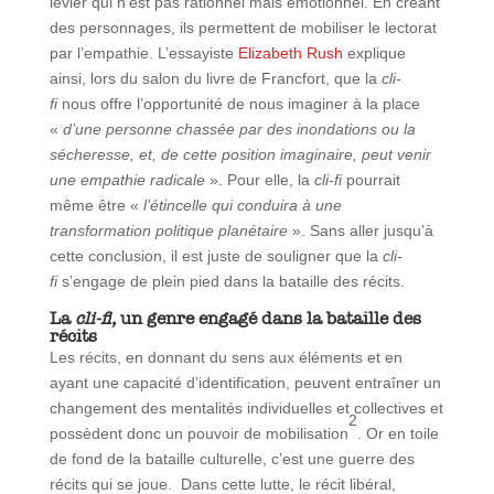
levier qui n’est pas rationnel mais émotionnel. En créant
des personnages, ils permettent de mobiliser le lectorat
par l’empathie. L’essayiste
Elizabeth Rush
explique
ainsi, lors du salon du livre de Francfort, que la
cli-
fi
nous offre l’opportunité de nous imaginer à la place
«
d’une personne chassée par des inondations ou la
sécheresse, et, de cette position imaginaire, peut venir
une empathie radicale
». Pour elle, la
cli-fi
pourrait
même être «
l’étincelle qui conduira à une
transformation politique planétaire
». Sans aller jusqu’à
cette conclusion, il est juste de souligner que la
cli-
fi
s’engage de plein pied dans la bataille des récits.
La
cli-fi,
un genre engagé dans la bataille des
récits
Les récits, en donnant du sens aux éléments et en
ayant une capacité d’identification, peuvent entraîner un
changement des mentalités individuelles et collectives et
2
possèdent donc un pouvoir de mobilisation
. Or en toile
de fond de la bataille culturelle, c’est une guerre des
récits qui se joue. Dans cette lutte, le récit libéral,