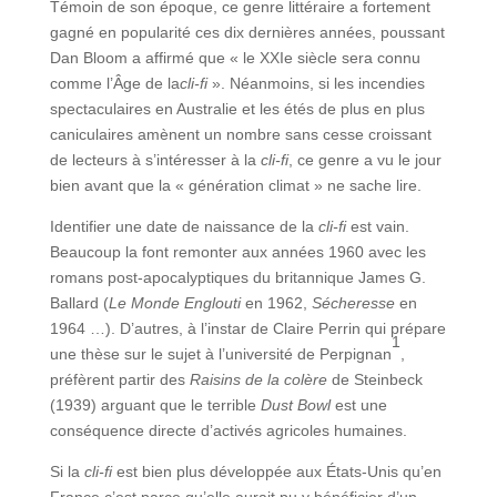
Témoin de son époque, ce genre littéraire a fortement
gagné en popularité ces dix dernières années, poussant
Dan Bloom a affirmé que « le XXIe siècle sera connu
comme l’Âge de la
cli-fi
». Néanmoins, si les incendies
spectaculaires en Australie et les étés de plus en plus
caniculaires amènent un nombre sans cesse croissant
de lecteurs à s’intéresser à la
cli-fi
, ce genre a vu le jour
bien avant que la « génération climat » ne sache lire.
Identifier une date de naissance de la
cli-fi
est vain.
Beaucoup la font remonter aux années 1960 avec les
romans post-apocalyptiques du britannique James G.
Ballard (
Le Monde Englouti
en 1962,
Sécheresse
en
1964 …). D’autres, à l’instar de Claire Perrin qui prépare
1
une thèse sur le sujet à l’université de Perpignan
,
préfèrent partir des
Raisins de la colère
de Steinbeck
(1939) arguant que le terrible
Dust Bowl
est une
conséquence directe d’activés agricoles humaines.
Si la
cli-fi
est bien plus développée aux États-Unis qu’en