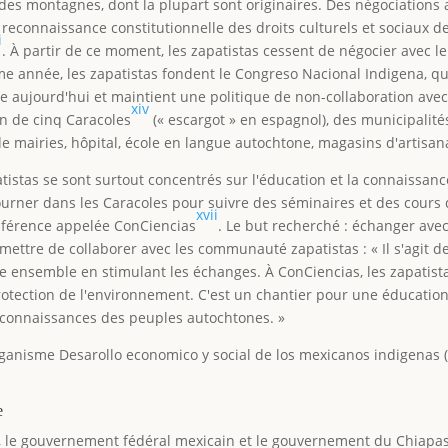
es montagnes, dont la plupart sont originaires. Des négociation
e reconnaissance constitutionnelle des droits culturels et sociaux
i
. À partir de ce moment, les zapatistas cessent de négocier avec le
 année, les zapatistas fondent le Congreso Nacional Indigena, q
ive aujourd'hui et maintient une politique de non-collaboration av
xiv
on de cinq Caracoles
(« escargot » en espagnol), des municipalité
mairies, hôpital, école en langue autochtone, magasins d'artisana
tistas se sont surtout concentrés sur l'éducation et la connaissanc
ourner dans les Caracoles pour suivre des séminaires et des cours
xvii
nférence appelée ConCiencias
. Le but recherché : échanger ave
ettre de collaborer avec les communauté zapatistas : « Il s'agit de 
dre ensemble en stimulant les échanges. À ConCiencias, les zapatist
otection de l'environnement. C'est un chantier pour une éducation 
s connaissances des peuples autochtones. »
rganisme Desarollo economico y social de los mexicanos indigenas
e
 le gouvernement fédéral mexicain et le gouvernement du Chiapas 