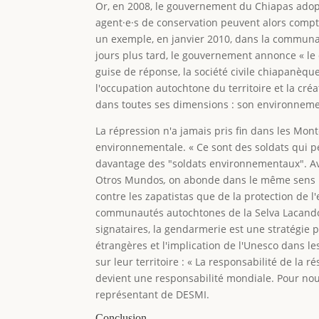
Or, en 2008, le gouvernement du Chiapas adopt
agent·e·s de conservation peuvent alors compte
un exemple, en janvier 2010, dans la communaut
jours plus tard, le gouvernement annonce « l
guise de réponse, la société civile chiapanèqu
l'occupation autochtone du territoire et la cré
dans toutes ses dimensions : son environnement 
La répression n'a jamais pris fin dans les Mo
environnementale. « Ce sont des soldats qui pe
davantage des "soldats environnementaux". Ave
Otros Mundos
,
on abonde dans le même sens :
contre les zapatistas que de la protection d
communautés autochtones de la Selva Lacando
signataires, la gendarmerie est une stratégie p
étrangères et l'implication de l'Unesco dans l
sur leur territoire : « La responsabilité de la
devient une responsabilité mondiale. Pour nous
représentant de DESMI.
Conclusion