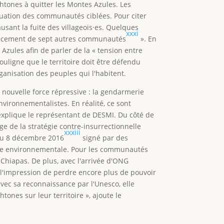
tones à quitter les Montes Azules. Les
acuation des communautés ciblées. Pour citer
sant la fuite des villageois·es. Quelques
xxxi
éplacement de sept autres communautés
». En
zules afin de parler de la « tension entre
ouligne que le territoire doit être défendu
ganisation des peuples qui l'habitent.
 nouvelle force répressive : la gendarmerie
vironnementalistes. En réalité, ce sont
explique le représentant de DESMI. Du côté de
 de la stratégie contre-insurrectionnelle
xxxiii
 du 8 décembre 2016
signé par des
ie environnementale. Pour les communautés
 Chiapas. De plus, avec l'arrivée d'ONG
 l'impression de perdre encore plus de pouvoir
avec sa reconnaissance par l'Unesco, elle
ones sur leur territoire », ajoute le