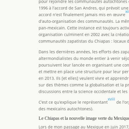
pour rejoindre les communautés autochtones d
1996 à l'accord de San Andres, qui prévoit un
xi
accord n'est finalement jamais mis en œuvre
d'auto-organisation des communautés. La même
pan-mexicain. Cette instance est toujours act
organisation culminent en 2002 avec la créati
communautés zapatistas du Chiapas : locaux de 
Dans les dernières années, les efforts des zapa
altermondialistes du monde entier à venir séj
poursuivent leur lancée en organisant une co
et mettre en place une structure pour leur perm
en 2013. Ils [et elles] veulent vivre et appren
sur des thèmes comme la globalisation et la pr
discussions entre la science occidentale et le
xviii
C’est ce qu’explique le représentant
de l'o
des mexicains autochtones).
Le Chiapas et la nouvelle image verte du Mexiqu
Lors de mon passage au Mexique en juin 2017,