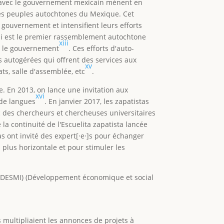
s avec le gouvernement mexicain mènent en
 des peuples autochtones du Mexique. Cet
 gouvernement et intensifient leurs efforts
ui est le premier rassemblement autochtone
xiii
ec le gouvernement
. Ces efforts d'auto-
s autogérées qui offrent des services aux
xv
ts, salle d'assemblée, etc
.
e. En 2013, on lance une invitation aux
xvi
 de langues
. En janvier 2017, les zapatistas
c des chercheurs et chercheuses universitaires
la continuité de l'Escuelita zapatista lancée
as ont invité des expert[·e·]s pour échanger
plus horizontale et pour stimuler les
 (DESMI) (Développement économique et social
multipliaient les annonces de projets à