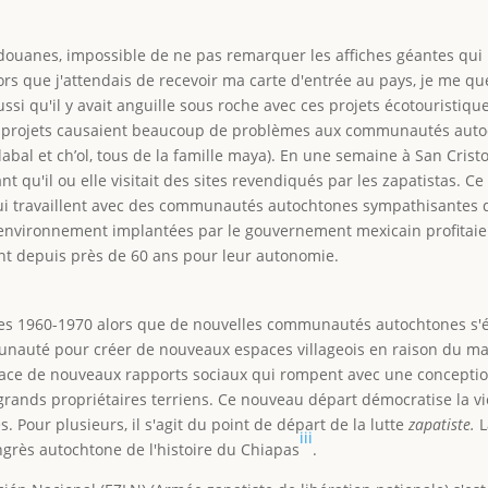
s douanes, impossible de ne pas remarquer les affiches géantes qui in
rs que j'attendais de recevoir ma carte d'entrée au pays, je me que
ssi qu'il y avait anguille sous roche avec ces projets écotouristiq
 ces projets causaient beaucoup de problèmes aux communautés aut
jolabal et ch’ol, tous de la famille maya). En une semaine à San Cris
t qu'il ou elle visitait des sites revendiqués par les zapatistas. 
qui travaillent avec des communautés autochtones sympathisantes 
'environnement implantées par le gouvernement mexicain profitaien
nt depuis près de 60 ans pour leur autonomie.
nées 1960-1970 alors que de nouvelles communautés autochtones s'é
munauté pour créer de nouveaux espaces villageois en raison du ma
lace de nouveaux rapports sociaux qui rompent avec une conception
s grands propriétaires terriens. Ce nouveau départ démocratise la 
s. Pour plusieurs, il s'agit du point de départ de la lutte
zapatiste.
L
iii
ngrès autochtone de l'histoire du Chiapas
.