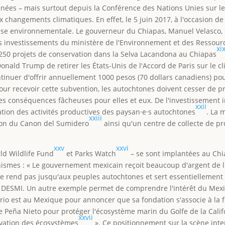
ées – mais surtout depuis la Conférence des Nations Unies sur le
 changements climatiques. En effet, le 5 juin 2017, à l'occasion de
cause environnementale. Le gouverneur du Chiapas, Manuel Velasco,
 investissements du ministère de l'Environnement et des Ressourc
xi
r 250 projets de conservation dans la Selva Lacandona au Chiapas
nald Trump de retirer les États-Unis de l'Accord de Paris sur le c
tinuer d'offrir annuellement 1000 pesos (70 dollars canadiens) po
 pour recevoir cette subvention, les autochtones doivent cesser de p
s conséquences fâcheuses pour elles et eux. De l'investissement ini
xxii
cation des activités productives des paysan·e·s autochtones
. La 
xxiii
ion du Canon del Sumidero
ainsi qu'un centre de collecte de p
xxv
xxvi
d Wildlife Fund
et Parks Watch
– se sont implantées au Chi
nismes : « Le gouvernement mexicain reçoit beaucoup d'argent de 
 se rend pas jusqu'aux peuples autochtones et sert essentiellemen
 de DESMI. Un autre exemple permet de comprendre l'intérêt du Mexi
rio est au Mexique pour annoncer que sa fondation s'associe à la f
 Peña Nieto pour protéger l'écosystème marin du Golfe de la Califo
xxvii
ervation des écosystèmes
». Ce positionnement sur la scène inte