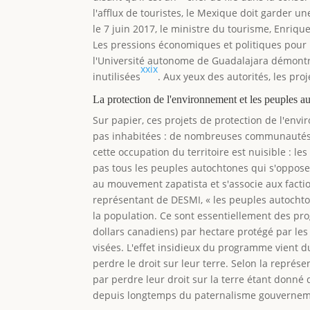
l'afflux de touristes, le Mexique doit garder 
le 7 juin 2017, le ministre du tourisme, Enriqu
Les pressions économiques et politiques pour 
l'Université autonome de Guadalajara démontr
xxix
inutilisées
. Aux yeux des autorités, les pr
La protection de l'environnement et les peuples a
Sur papier, ces projets de protection de l'envi
pas inhabitées : de nombreuses communautés 
cette occupation du territoire est nuisible : l
pas tous les peuples autochtones qui s'oppose
au mouvement zapatista et s'associe aux facti
représentant de DESMI, « les peuples autocht
la population. Ce sont essentiellement des p
dollars canadiens) par hectare protégé par les
visées. L'effet insidieux du programme vient du 
perdre le droit sur leur terre. Selon la repré
par perdre leur droit sur la terre étant donné 
depuis longtemps du paternalisme gouvernem