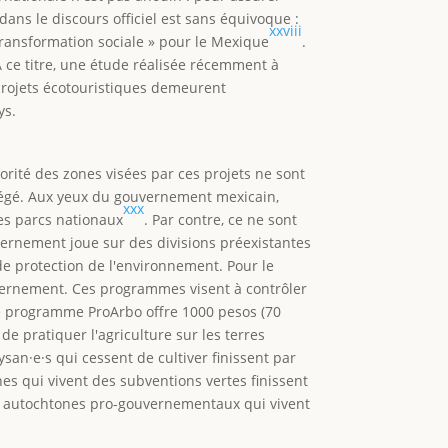
ans le discours officiel est sans équivoque :
xxviii
 transformation sociale » pour le Mexique
.
 ce titre, une étude réalisée récemment à
projets écotouristiques demeurent
ys.
orité des zones visées par ces projets ne sont
tégé. Aux yeux du gouvernement mexicain,
xxx
les parcs nationaux
. Par contre, ce ne sont
vernement joue sur des divisions préexistantes
e protection de l'environnement. Pour le
vernement. Ces programmes visent à contrôler
le programme ProArbo offre 1000 pesos (70
e pratiquer l'agriculture sur les terres
ysan·e·s qui cessent de cultiver finissent par
es qui vivent des subventions vertes finissent
 des autochtones pro-gouvernementaux qui vivent