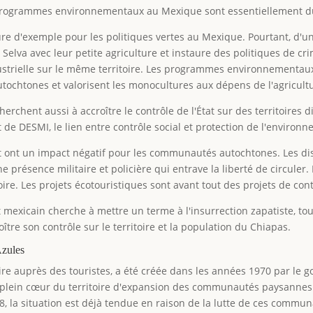
 programmes environnementaux au Mexique sont essentiellement du
figure d'exemple pour les politiques vertes au Mexique. Pourtant, d
 Selva avec leur petite agriculture et instaure des politiques de cr
trielle sur le même territoire. Les programmes environnementaux 
utochtones et valorisent les monocultures aux dépens de l'agricult
herchent aussi à accroître le contrôle de l'État sur des territoire
 de DESMI, le lien entre contrôle social et protection de l'environne
 ont un impact négatif pour les communautés autochtones. Les dis
 présence militaire et policière qui entrave la liberté de circuler
ire. Les projets écotouristiques sont avant tout des projets de con
mexicain cherche à mettre un terme à l'insurrection zapatiste, t
ître son contrôle sur le territoire et la population du Chiapas.
Azules
ire auprès des touristes, a été créée dans les années 1970 par le 
n plein cœur du territoire d'expansion des communautés paysannes 
08, la situation est déjà tendue en raison de la lutte de ces commu