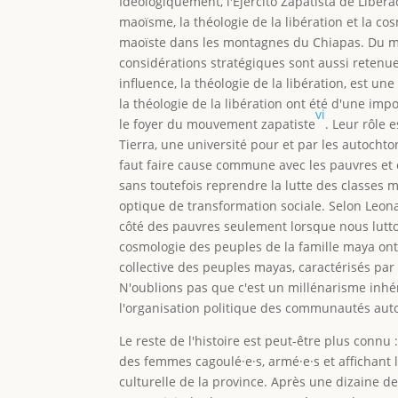
Idéologiquement, l'Ejército Zapatista de Liberac
maoïsme, la théologie de la libération et la c
maoïste dans les montagnes du Chiapas. Du mao
considérations stratégiques sont aussi retenu
influence, la théologie de la libération, est 
la théologie de la libération ont été d'une im
vi
le foyer du mouvement zapatiste
. Leur rôle 
Tierra, une université pour et par les autocht
faut faire cause commune avec les pauvres et é
sans toutefois reprendre la lutte des classes 
optique de transformation sociale. Selon Leona
côté des pauvres seulement lorsque nous lutton
cosmologie des peuples de la famille maya ont
collective des peuples mayas, caractérisés pa
N'oublions pas que c'est un millénarisme inhér
l'organisation politique des communautés aut
Le reste de l'histoire est peut-être plus connu :
des femmes cagoulé·e·s, armé·e·s et affichant 
culturelle de la province. Après une dizaine d