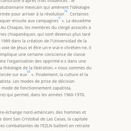
construite d'après trois influences : le
volutionnaire mexicain qui amènent l'idéologie
iv
rmée pour arriver à la révolution
. Certaines
v
attaquer ensuite aux campagnes
». La deuxième
e. Au Chiapas, les membres du clergé associés à
tones chiapanèques, qui sont devenus plus tard
 1989 dans la création de l'Universidad de la
 voie de Jésus et être un·e vrai·e chrétien·ne, il
e implique une certaine conscience de classe
rône l'organisation des opprimé·e·s dans une
la théologie de la libération, « nous sommes du
ix
forcée sur eux
». Finalement, la culture et la
atista. Les modes de prise de décision
au mode de fonctionnement zapatista.
eure) qui permet, dans les années 1960-1970,
ibre-échange nord-américain, des hommes et
 dont San Cristobal de Las Casas, la capitale
les combattantes de l'EZLN battent en retraite