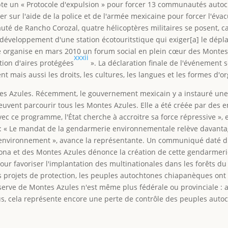
e un « Protocole d'expulsion » pour forcer 13 communautés autoch
r sur l'aide de la police et de l'armée mexicaine pour forcer l'év
é de Rancho Corozal, quatre hélicoptères militaires se posent, cau
e développement d'une station écotouritstique qui exiger[a] le d
e organise en mars 2010 un forum social en plein cœur des Montes A
xxxii
ation d'aires protégées
». La déclaration finale de l'événement s
mais aussi les droits, les cultures, les langues et les formes d'or
ntes Azules. Récemment, le gouvernement mexicain y a instauré une
uvent parcourir tous les Montes Azules. Elle a été créée par des en
c ce programme, l'État cherche à accroitre sa force répressive », 
 « Le mandat de la gendarmerie environnementale relève davantage
e l'environnement », avance la représentante. Un communiqué daté
na et des Montes Azules dénonce la création de cette gendarmer
our favoriser l'implantation des multinationales dans les forêts du
es projets de protection, les peuples autochtones chiapanèques ont
 réserve de Montes Azules n'est même plus fédérale ou provinciale : 
, cela représente encore une perte de contrôle des peuples autocht