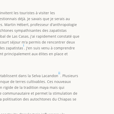
vitent les touristes à visiter les
stionnais déjà. Je savais que je serais au
ues. Martin Hébert, professeur d'anthropologie
ochtones sympathisantes des zapatistas
tobal de Las Casas, j'ai rapidement constaté que
Ce court séjour m'a permis de rencontrer deux
i
des zapatistas
.
J'en suis venu à comprendre
t principalement aux élites en place et
ii
tablissent dans la Selva Lacandon
. Plusieurs
nque de terres cultivables. Ces nouveaux
 rigide de la tradition maya mais qui
vie communautaire et permet la stimulation de
a politisation des autochtones du Chiapas se