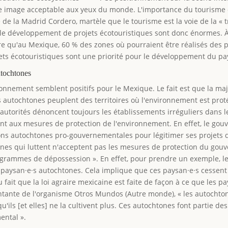
une image acceptable aux yeux du monde. L'importance du tourisme d
e de la Madrid Cordero, martèle que le tourisme est la voie de la «
le développement de projets écotouristiques sont donc énormes. À
e qu'au Mexique, 60 % des zones où pourraient être réalisés des 
ojets écotouristiques sont une priorité pour le développement du pa
utochtones
ronnement semblent positifs pour le Mexique. Le fait est que la maj
autochtones peuplent des territoires où l'environnement est pro
es autorités dénoncent toujours les établissements irréguliers dans 
nt aux mesures de protection de l'environnement. En effet, le gou
ons autochtones pro-gouvernementales pour légitimer ses projets d
ones qui luttent n'acceptent pas les mesures de protection du gou
rogrammes de dépossession ». En effet, pour prendre un exemple, 
 paysan·e·s autochtones. Cela implique que ces paysan·e·s cessent d
fait que la loi agraire mexicaine est faite de façon à ce que les pa
sentante de l'organisme Otros Mundos (Autre monde), « les autochton
qu'ils [et elles] ne la cultivent plus. Ces autochtones font partie
ental ».