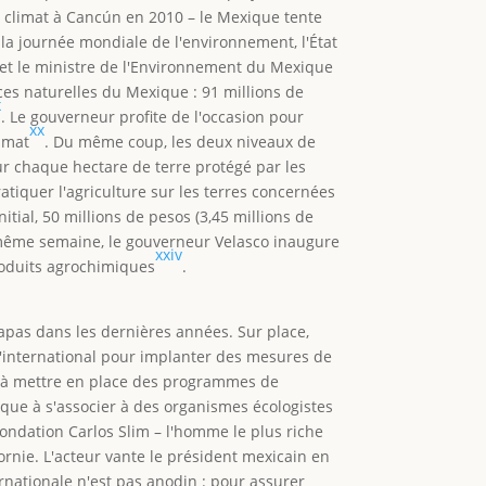
 climat à Cancún en 2010 – le Mexique tente
 la journée mondiale de l'environnement, l'État
 et le ministre de l'Environnement du Mexique
es naturelles du Mexique : 91 millions de
x
. Le gouverneur profite de l'occasion pour
xx
limat
. Du même coup, les deux niveaux de
ur chaque hectare de terre protégé par les
ratiquer l'agriculture sur les terres concernées
tial, 50 millions de pesos (3,45 millions de
même semaine, le gouverneur Velasco inaugure
xxiv
roduits agrochimiques
.
apas dans les dernières années. Sur place,
l'international pour implanter des mesures de
t à mettre en place des programmes de
que à s'associer à des organismes écologistes
ondation Carlos Slim – l'homme le plus riche
rnie. L'acteur vante le président mexicain en
rnationale n'est pas anodin : pour assurer