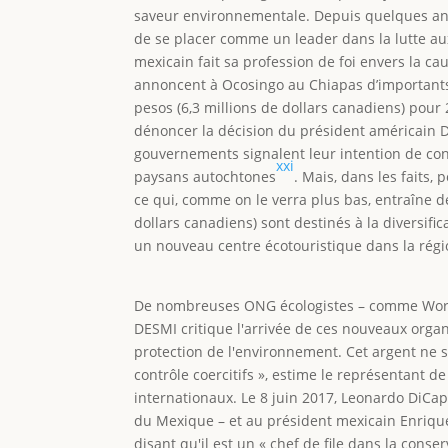
saveur environnementale. Depuis quelques ann
de se placer comme un leader dans la lutte aux
mexicain fait sa profession de foi envers la 
annoncent à Ocosingo au Chiapas d’importants
pesos (6,3 millions de dollars canadiens) pou
dénoncer la décision du président américain Do
gouvernements signalent leur intention de con
xxi
paysans autochtones
. Mais, dans les faits,
ce qui, comme on le verra plus bas, entraîne de
dollars canadiens) sont destinés à la diversifi
un nouveau centre écotouristique dans la rég
De nombreuses ONG écologistes – comme Worl
DESMI critique l'arrivée de ces nouveaux orga
protection de l'environnement. Cet argent ne
contrôle coercitifs », estime le représentant
internationaux. Le 8 juin 2017, Leonardo DiCap
du Mexique – et au président mexicain Enrique
disant qu'il est un « chef de file dans la cons