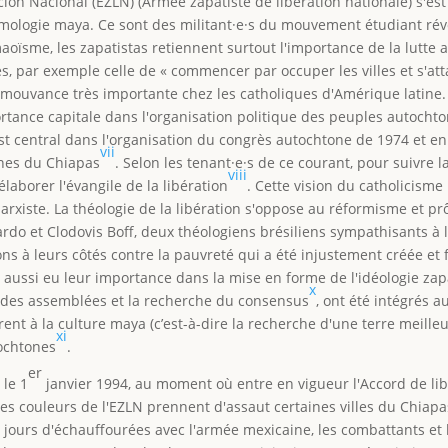
ión Nacional (EZLN) (Armée zapatiste de libération nationale) s'est 
osmologie maya. Ce sont des militant·e·s du mouvement étudiant ré
ïsme, les zapatistas retiennent surtout l'importance de la lutte a
es, par exemple celle de « commencer par occuper les villes et s'
une mouvance très importante chez les catholiques d'Amérique latin
portance capitale dans l'organisation politique des peuples autoch
est central dans l'organisation du congrès autochtone de 1974 et en
vii
ones du Chiapas
. Selon les tenant·e·s de ce courant, pour suivre la
viii
laborer l'évangile de la libération
. Cette vision du catholicism
marxiste. La théologie de la libération s'oppose au réformisme et p
rdo et Clodovis Boff, deux théologiens brésiliens sympathisants à 
s à leurs côtés contre la pauvreté qui a été injustement créée et 
 aussi eu leur importance dans la mise en forme de l'idéologie zap
x
r des assemblées et la recherche du consensus
, ont été intégrés 
ent à la culture maya (c’est-à-dire la recherche d'une terre meill
xi
ochtones
.
er
 le 1
janvier 1994, au moment où entre en vigueur l'Accord de l
les couleurs de l'EZLN prennent d'assaut certaines villes du Chiapas
e jours d'échauffourées avec l'armée mexicaine, les combattants et 