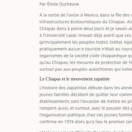
Par Émile Duchesne
À la sortie de l'avion à Mexico, dans la file de
infrastructures écotouristiques du Chiapas. Alo
Chiapas dans à peine deux jours et je savais au
à l'Université Laval, m'avait déjà averti que
(principalement les peuples tsotsil, tzeltal, to
pratiquement aucun·e touriste n'était au couran
organismes de la société civile chiapanèque 
qu'au Chiapas, les mesures de protection de l
surtout pas aux peuples autochtones qui lutte
Le Chiapas et le mouvement zapatiste
L'histoire des zapatistas débute dans les an
jeunes familles décident de quitter leur com
établissements sont l'occasion de mettre en p
rompent aussi, et surtout, avec le pouvoir de
l'organisation politique chez ces jeunes famille
confirme en 1974 alors qu'a lieu le premier co