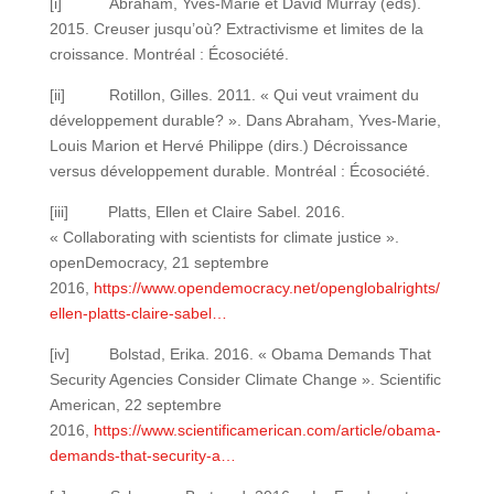
[i] Abraham, Yves-Marie et David Murray (eds).
2015. Creuser jusqu’où? Extractivisme et limites de la
croissance. Montréal : Écosociété.
[ii] Rotillon, Gilles. 2011. « Qui veut vraiment du
développement durable? ». Dans Abraham, Yves-Marie,
Louis Marion et Hervé Philippe (dirs.) Décroissance
versus développement durable. Montréal : Écosociété.
[iii] Platts, Ellen et Claire Sabel. 2016.
« Collaborating with scientists for climate justice ».
openDemocracy, 21 septembre
2016,
https://www.opendemocracy.net/openglobalrights/
ellen-platts-claire-sabel…
[iv] Bolstad, Erika. 2016. « Obama Demands That
Security Agencies Consider Climate Change ». Scientific
American, 22 septembre
2016,
https://www.scientificamerican.com/article/obama-
demands-that-security-a…