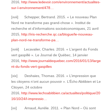
2016,
http://www.ledevoir.com/environnement/actualites-
sur-l-environnement/478…
[xvii] Schepper, Bertrand. 2015. « Le nouveau Plan
Nord ne transforme pas grand-chose ». Institut de
recherche et d’informations socioéconomiques, 21 avril
2015,
http://iris-recherche.qc.ca/blogue/le-nouveau-
plan-nord-ne-transforme-pa…
[xviii] Lecavalier, Charles. 2016. « L’argent du Fonds
vert gaspillé ». Le Journal de Québec, 14 janvier
2016,
http://www.journaldequebec.com/2016/01/13/large
nt-du-fonds-vert-gaspilles
[xix] Deshaies, Thomas. 2016. « L’impression que
les citoyens n’ont aucun pouvoir ». L’Écho Abitibien et Le
Citoyen, 24 octobre
2016,
http://www.lechoabitibien.ca/actualites/politique/20
16/10/24/l-impressio…
[xx] Arnaud, Aurélie. 2011. « Plan Nord – Où sont