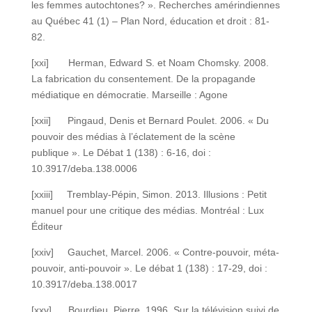
les femmes autochtones? ». Recherches amérindiennes
au Québec 41 (1) – Plan Nord, éducation et droit : 81-
82.
[xxi] Herman, Edward S. et Noam Chomsky. 2008.
La fabrication du consentement. De la propagande
médiatique en démocratie. Marseille : Agone
[xxii] Pingaud, Denis et Bernard Poulet. 2006. « Du
pouvoir des médias à l’éclatement de la scène
publique ». Le Débat 1 (138) : 6-16, doi :
10.3917/deba.138.0006
[xxiii] Tremblay-Pépin, Simon. 2013. Illusions : Petit
manuel pour une critique des médias. Montréal : Lux
Éditeur
[xxiv] Gauchet, Marcel. 2006. « Contre-pouvoir, méta-
pouvoir, anti-pouvoir ». Le débat 1 (138) : 17-29, doi :
10.3917/deba.138.0017
[xxv] Bourdieu, Pierre. 1996. Sur la télévision suivi de