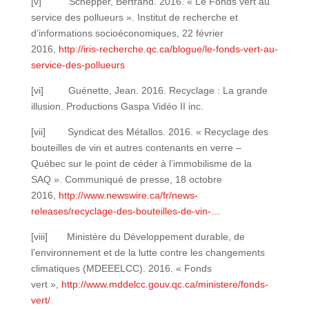
[v] Schepper, Bertrand. 2016. « Le Fonds vert au
service des pollueurs ». Institut de recherche et
d’informations socioéconomiques, 22 février
2016,
http://iris-recherche.qc.ca/blogue/le-fonds-vert-au-
service-des-pollueurs
[vi] Guénette, Jean. 2016. Recyclage : La grande
illusion. Productions Gaspa Vidéo II inc.
[vii] Syndicat des Métallos. 2016. « Recyclage des
bouteilles de vin et autres contenants en verre –
Québec sur le point de céder à l’immobilisme de la
SAQ ». Communiqué de presse, 18 octobre
2016,
http://www.newswire.ca/fr/news-
releases/recyclage-des-bouteilles-de-vin-…
[viii] Ministère du Développement durable, de
l’environnement et de la lutte contre les changements
climatiques (MDEEELCC). 2016. « Fonds
vert »,
http://www.mddelcc.gouv.qc.ca/ministere/fonds-
vert/