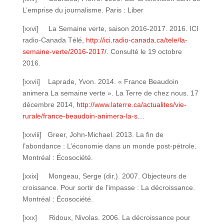
L’emprise du journalisme. Paris : Liber
[xxvi] La Semaine verte, saison 2016-2017. 2016. ICI
radio-Canada Télé,
http://ici.radio-canada.ca/tele/la-
semaine-verte/2016-2017/
. Consulté le 19 octobre
2016.
[xxvii] Laprade, Yvon. 2014. « France Beaudoin
animera La semaine verte ». La Terre de chez nous. 17
décembre 2014,
http://www.laterre.ca/actualites/vie-
rurale/france-beaudoin-animera-la-s…
[xxviii] Greer, John-Michael. 2013. La fin de
l’abondance : L’économie dans un monde post-pétrole.
Montréal : Écosociété.
[xxix] Mongeau, Serge (dir.). 2007. Objecteurs de
croissance. Pour sortir de l’impasse : La décroissance.
Montréal : Écosociété.
[xxx] Ridoux, Nivolas. 2006. La décroissance pour