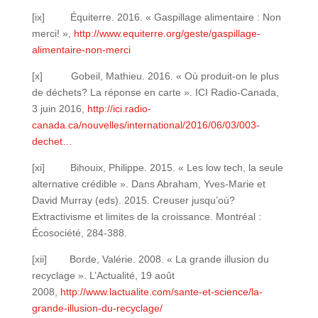
[ix] Équiterre. 2016. « Gaspillage alimentaire : Non
merci! »,
http://www.equiterre.org/geste/gaspillage-
alimentaire-non-merci
[x] Gobeil, Mathieu. 2016. « Où produit-on le plus
de déchets? La réponse en carte ». ICI Radio-Canada,
3 juin 2016,
http://ici.radio-
canada.ca/nouvelles/international/2016/06/03/003-
dechet…
[xi] Bihouix, Philippe. 2015. « Les low tech, la seule
alternative crédible ». Dans Abraham, Yves-Marie et
David Murray (eds). 2015. Creuser jusqu’où?
Extractivisme et limites de la croissance. Montréal :
Écosociété, 284-388.
[xii] Borde, Valérie. 2008. « La grande illusion du
recyclage ». L’Actualité, 19 août
2008,
http://www.lactualite.com/sante-et-science/la-
grande-illusion-du-recyclage/