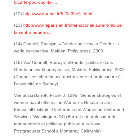
0/carte-pourquoi-la-…
(12)
http://www.unhcr.fr/520a3bc7c.html
(13)
http://www.leparisien.fr/international/laurent-fabius-
la-centrafrique-es…
(14) Connell, Raewyn, «Gender politics» in Gender in
world perspective, Malden, Polity press, 2009
(15) Voir Connell, Raewyn, «Gender politics» dans
Gender in world perspective, Malden, Politiy press, 2009
(Connell est chercheuse australienne et professeure à
l’université de Sydney)
Voir aussi Barrett, Frank J. 1996. ‘Gender strategies of
women naval officers’, in Women’ s Research and
Educatioll Institute: Conference on Women in Uniformed
Services. Washington, DC (Barrett est professeur de
management et politique publique à la Naval
Postgraduate School à Monterey, Californie)