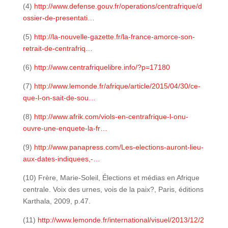
(4)
http://www.defense.gouv.fr/operations/centrafrique/d
ossier-de-presentati…
(5)
http://la-nouvelle-gazette.fr/la-france-amorce-son-
retrait-de-centrafriq…
(6)
http://www.centrafriquelibre.info/?p=17180
(7)
http://www.lemonde.fr/afrique/article/2015/04/30/ce-
que-l-on-sait-de-sou…
(8)
http://www.afrik.com/viols-en-centrafrique-l-onu-
ouvre-une-enquete-la-fr…
(9)
http://www.panapress.com/Les-elections-auront-lieu-
aux-dates-indiquees,-…
(10) Frère, Marie-Soleil, Élections et médias en Afrique
centrale. Voix des urnes, vois de la paix?, Paris, éditions
Karthala, 2009, p.47.
(11)
http://www.lemonde.fr/international/visuel/2013/12/2