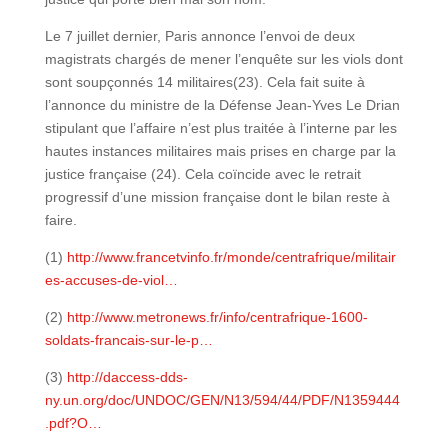
Le 7 juillet dernier, Paris annonce l’envoi de deux
magistrats chargés de mener l’enquête sur les viols dont
sont soupçonnés 14 militaires(23). Cela fait suite à
l’annonce du ministre de la Défense Jean-Yves Le Drian
stipulant que l’affaire n’est plus traitée à l’interne par les
hautes instances militaires mais prises en charge par la
justice française (24). Cela coïncide avec le retrait
progressif d’une mission française dont le bilan reste à
faire.
(1)
http://www.francetvinfo.fr/monde/centrafrique/militair
es-accuses-de-viol…
(2)
http://www.metronews.fr/info/centrafrique-1600-
soldats-francais-sur-le-p…
(3)
http://daccess-dds-
ny.un.org/doc/UNDOC/GEN/N13/594/44/PDF/N1359444
.pdf?O…