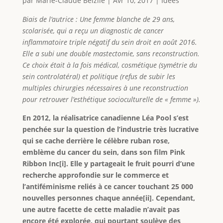
par
Marie-Claude Belzile
|
Avr 10, 2017
|
Idées
Biais de l’autrice : Une femme blanche de 29 ans,
scolarisée, qui a reçu un diagnostic de cancer
inflammatoire triple négatif du sein droit en août 2016.
Elle a subi une double mastectomie, sans reconstruction.
Ce choix était à la fois médical, cosmétique (symétrie du
sein controlatéral) et politique (refus de subir les
multiples chirurgies nécessaires à une reconstruction
pour retrouver l’esthétique socioculturelle de « femme »).
En 2012, la réalisatrice canadienne Léa Pool s’est
penchée sur la question de l’industrie très lucrative
qui se cache derrière le célèbre ruban rose,
emblème du cancer du sein, dans son film Pink
Ribbon Inc[i]. Elle y partageait le fruit pourri d’une
recherche approfondie sur le commerce et
l’antiféminisme reliés à ce cancer touchant 25 000
nouvelles personnes chaque année[ii]. Cependant,
une autre facette de cette maladie n’avait pas
encore été explorée, qui pourtant soulève des