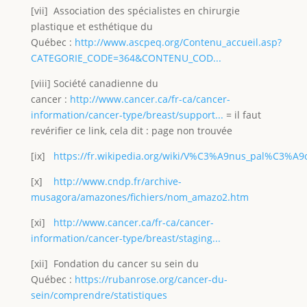
[vii] Association des spécialistes en chirurgie
plastique et esthétique du
Québec :
http://www.ascpeq.org/Contenu_accueil.asp?
CATEGORIE_CODE=364&CONTENU_COD...
[viii] Société canadienne du
cancer :
http://www.cancer.ca/fr-ca/cancer-
information/cancer-type/breast/support...
= il faut
revérifier ce link, cela dit : page non trouvée
[ix]
https://fr.wikipedia.org/wiki/V%C3%A9nus_pal%C3%A9o
[x]
http://www.cndp.fr/archive-
musagora/amazones/fichiers/nom_amazo2.htm
[xi]
http://www.cancer.ca/fr-ca/cancer-
information/cancer-type/breast/staging...
[xii] Fondation du cancer su sein du
Québec :
https://rubanrose.org/cancer-du-
sein/comprendre/statistiques