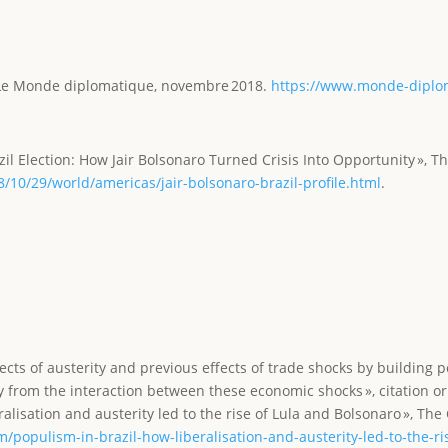
 », Le Monde diplomatique, novembre 2018.
https://www.monde-diplo
zil Election: How Jair Bolsonaro Turned Crisis Into Opportunity », 
10/29/world/americas/jair-bolsonaro-brazil-profile.html
.
fects of austerity and previous effects of trade shocks by building p
y from the interaction between these economic shocks », citation orig
ralisation and austerity led to the rise of Lula and Bolsonaro », The
m/populism-in-brazil-how-liberalisation-and-austerity-led-to-the-r