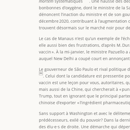
mortem
systématiques
. Une hausse des déc
bonbonnes d’oxygène, dont le ministre de la San
dénoncent l’inaction du ministre et de son go
décembre 2020, contribuant à l’augmentation d
trouvent désormais sur le marché noir pour des 
Le cas de Manaus n’est qu’un exemple de l’éc
elle aussi bien des frustrations, d’après M. D
vaccin ». À la mi-janvier, le ministre Pazuell
auquel New Delhi a coupé court en annonçant 
Le gouverneur de São Paulo et rival politique 
￼
. Celui dont la candidature est pressentie pou
vaccin est une leçon pour vous, autoritaires,
mais aussi de la Chine, qui chercherait à « pun
Trump, tout en ignorant que le principal partena
chinoise d’exporter « l’ingrédient pharmaceutiqu
Sans support à Washington et avec le délitemen
prédécesseurs, exilé du pouvoir? Dans la der
des élu·e·s de droite. Une démarche qui dépen