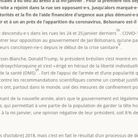
les a eu lieu au Brésil à la mi-janvier
. Pour la première fois de
roite a rejoint dans la rue ses opposant·e·s, jusqu’alors marqué·e
utorités et la fin de l’aide financière d’urgence aux plus démuni·
 et à un an près de l’apparition du coronavirus, Bolsonaro est-il 
iv
t descendu·e·s dans les rues les 24 et 25 janvier derniers
. COVID-
ontrer leur opposition au gouvernement de Jair Bolsonaro, qu’une p
v
eurs concitoyen·ne·s depuis le début de la crise sanitaire
.
 Maison-Blanche, Donald Trump, le président brésilien s’est montré 
ydroxychloroquine et s’est « érigé en héraut de la liberté individuell
vi
de la santé (OMS)
. Fort de l’appui de l’armée et d’une popularité 
e contre les recommandations scientifiques comme un combat justifia
ales ont, partout dans le monde, usé des mesures de confinement po
nant de la nouvelle année, alors que le gouvernement est légalemen
s, qui permettait à une partie de la population de garder la tête ho
, à la mi-janvier, une opinion négative de leur président, soit 8 %
ns d’octobre] 2018, mais c’est en fait le résultat d’un processus de