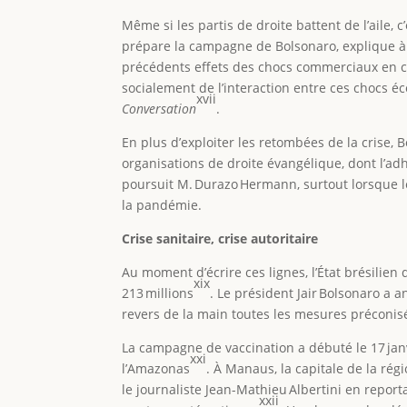
Même si les partis de droite battent de l’aile,
prépare la campagne de Bolsonaro, explique 
précédents effets des chocs commerciaux en c
socialement de l’interaction entre ces chocs é
xvii
Conversation
.
En plus d’exploiter les retombées de la crise,
organisations de droite évangélique, dont l’ad
poursuit M. Durazo Hermann, surtout lorsque le
la pandémie.
Crise sanitaire, crise autoritaire
Au moment d’écrire ces lignes, l’État brésilie
xix
213 millions
. Le président Jair Bolsonaro a 
revers de la main toutes les mesures préconisé
La campagne de vaccination a débuté le 17 janv
xxi
l’Amazonas
. À Manaus, la capitale de la r
le journaliste Jean-Mathieu Albertini en repor
xxii