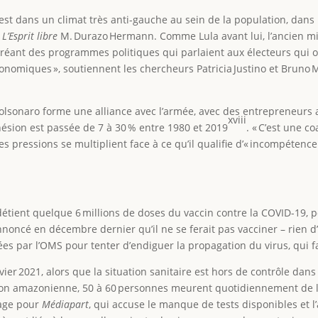
 c’est dans un climat très anti-gauche au sein de la population, dan
à
L’Esprit libre
M. Durazo Hermann. Comme Lula avant lui, l’ancien milit
réant des programmes politiques qui parlaient aux électeurs qui
conomiques », soutiennent les chercheurs Patricia Justino et Bruno
 Bolsonaro forme une alliance avec l’armée, avec des entrepreneurs
xviii
hésion est passée de 7 à 30 % entre 1980 et 2019
. « C’est une co
s pressions se multiplient face à ce qu’il qualifie d’« incompéten
n détient quelque 6 millions de doses du vaccin contre la COVID-19,
annoncé en décembre dernier qu’il ne se ferait pas vacciner – rien d
es par l’OMS pour tenter d’endiguer la propagation du virus, qui f
ier 2021, alors que la situation sanitaire est hors de contrôle da
égion amazonienne, 50 à 60 personnes meurent quotidiennement de l
tage pour
Médiapart
, qui accuse le manque de tests disponibles et