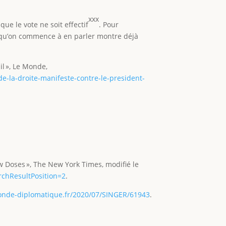
xxx
ue le vote ne soit effectif
. Pour
it qu’on commence à en parler montre déjà
il », Le Monde,
de-la-droite-manifeste-contre-le-president-
w Doses », The New York Times, modifié le
rchResultPosition=2
.
onde-diplomatique.fr/2020/07/SINGER/61943
.