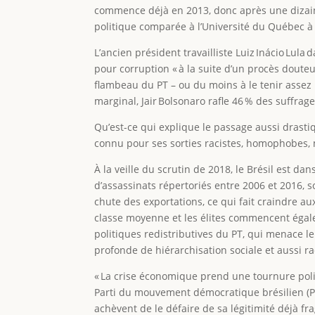
commence déjà en 2013, donc après une dizain
politique comparée à l’Université du Québec à
L’ancien président travailliste Luiz Inácio Lula
pour corruption « à la suite d’un procès douteu
flambeau du PT – ou du moins à le tenir assez
marginal, Jair Bolsonaro rafle 46 % des suffra
Qu’est-ce qui explique le passage aussi drasti
connu pour ses sorties racistes, homophobes,
À la veille du scrutin de 2018, le Brésil est da
d’assassinats répertoriés entre 2006 et 2016, s
chute des exportations, ce qui fait craindre au
classe moyenne et les élites commencent égalem
politiques redistributives du PT, qui menace l
profonde de hiérarchisation sociale et aussi r
« La crise économique prend une tournure poli
Parti du mouvement démocratique brésilien (PM
achèvent de le défaire de sa légitimité déjà fra