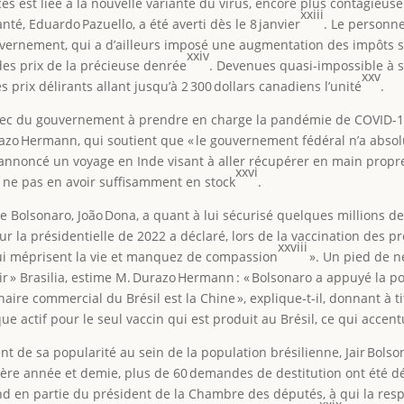
ès est liée à la nouvelle variante du virus, encore plus contagieus
xxiii
té, Eduardo Pazuello, a été averti dès le 8 janvier
. Le personn
uvernement, qui a d’ailleurs imposé une augmentation des impôts 
xxiv
es prix de la précieuse denrée
. Devenues quasi-impossible à 
xxv
prix délirants allant jusqu’à 2 300 dollars canadiens l’unité
.
hec du gouvernement à prendre en charge la pandémie de COVID-19.
urazo Hermann, qui soutient que « le gouvernement fédéral n’a absol
o a annoncé un voyage en Inde visant à aller récupérer en main pro
xxvi
ne pas en avoir suffisamment en stock
.
de Bolsonaro, João Dona, a quant à lui sécurisé quelques millions 
r la présidentielle de 2022 a déclaré, lors de la vaccination des pre
xxviii
 qui méprisent la vie et manquez de compassion
». Un pied de n
ir » Brasilia, estime M. Durazo Hermann : « Bolsonaro a appuyé la po
ire commercial du Brésil est la Chine », explique-t-il, donnant à ti
e actif pour le seul vaccin qui est produit au Brésil, ce qui accentu
t de sa popularité au sein de la population brésilienne, Jair Bolso
nière année et demie, plus de 60 demandes de destitution ont été
d en partie du président de la Chambre des députés, à qui la res