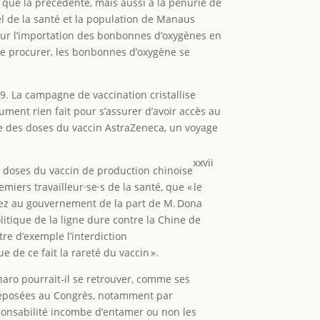
e que la précédente, mais aussi à la pénurie de
el de la santé et la population de Manaus
sur l’importation des bonbonnes d’oxygènes en
se procurer, les bonbonnes d’oxygène se
 La campagne de vaccination cristallise
ument rien fait pour s’assurer d’avoir accès au
pre des doses du vaccin AstraZeneca, un voyage
xxvii
de doses du vaccin de production chinoise
miers travailleur·se·s de la santé, que « le
ez au gouvernement de la part de M. Dona
litique de la ligne dure contre la Chine de
tre d’exemple l’interdiction
e de ce fait la rareté du vaccin ».
naro pourrait-il se retrouver, comme ses
 déposées au Congrès, notamment par
ponsabilité incombe d’entamer ou non les