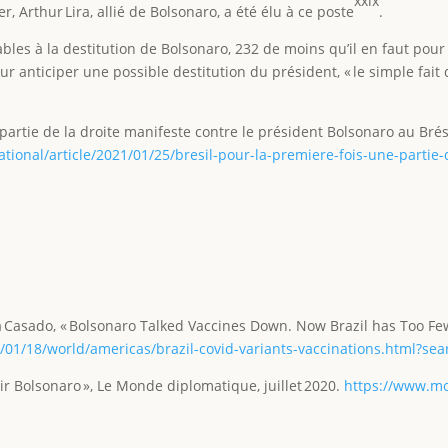
xxix
r, Arthur Lira, allié de Bolsonaro, a été élu à ce poste
.
bles à la destitution de Bolsonaro, 232 de moins qu’il en faut pour q
ur anticiper une possible destitution du président, « le simple fa
 partie de la droite manifeste contre le président Bolsonaro au Brés
tional/article/2021/01/25/bresil-pour-la-premiere-fois-une-partie-
a Casado, « Bolsonaro Talked Vaccines Down. Now Brazil has Too Fe
01/18/world/americas/brazil-covid-variants-vaccinations.html?sea
air Bolsonaro », Le Monde diplomatique, juillet 2020.
https://www.m