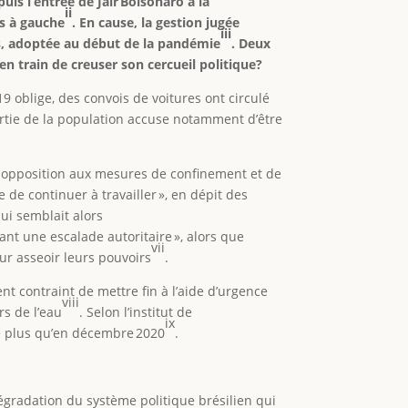
puis l’entrée de Jair Bolsonaro à la
ii
·s à gauche
. En cause, la gestion jugée
iii
e·s, adoptée au début de la pandémie
. Deux
en train de creuser son cercueil politique?
19 oblige, des convois de voitures ont circulé
artie de la population accuse notamment d’être
en opposition aux mesures de confinement et de
e de continuer à travailler », en dépit des
qui semblait alors
nt une escalade autoritaire », alors que
vii
ur asseoir leurs pouvoirs
.
t contraint de mettre fin à l’aide d’urgence
viii
rs de l’eau
. Selon l’institut de
ix
 de plus qu’en décembre 2020
.
 dégradation du système politique brésilien qui