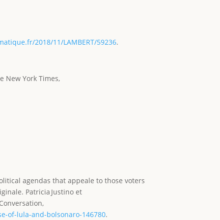
matique.fr/2018/11/LAMBERT/59236
.
The New York Times,
olitical agendas that appeale to those voters
inale. Patricia Justino et
 Conversation,
ise-of-lula-and-bolsonaro-146780
.