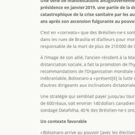
Une série de manifestations antigouvernementa
présidence en janvier 2019, une partie de la d
catastrophique de la crise sanitaire par les a
ans après son ascension fulgurante au pouvoir
C’est en « correata » que des Brésilien·ne·s son
dans les rues de Brasilia et d’ailleurs pour m
responsable de la mort de plus de 210 000 de l
À l’image de son allié, l’ancien résident à la
distanciation sociale, a fait la promotion de l’h
recommandations de l’Organisation mondiale 
inébranlable, Bolsonaro a « présent[é] la lutt
d’autres dirigeants aux inclinations dictatori
Une stratégie qui semblait payer jusqu’au tour
de 600 réaux, soit environ 140 dollars canadien
sondage Datafolha, 40 % des Brésilien·ne·s ont
Un contexte favorable
« Bolsonaro arrive au pouvoir [avec les électio