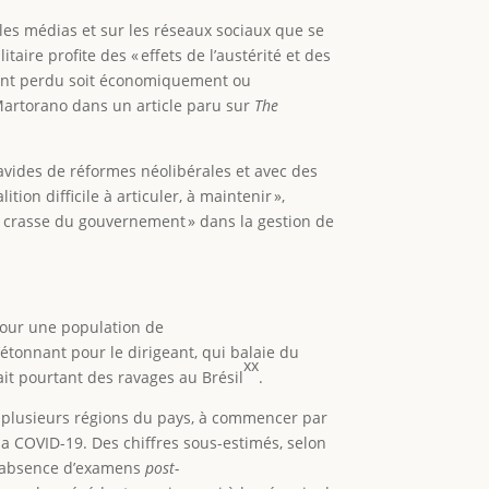
s les médias et sur les réseaux sociaux que se
aire profite des « effets de l’austérité et des
 ont perdu soit économiquement ou
 Martorano dans un article paru sur
The
 avides de réformes néolibérales et avec des
alition difficile à articuler, à maintenir »,
ce crasse du gouvernement » dans la gestion de
 pour une population de
’étonnant pour le dirigeant, qui balaie du
xx
ait pourtant des ravages au Brésil
.
ns plusieurs régions du pays, à commencer par
a COVID-19. Des chiffres sous-estimés, selon
 l’absence d’examens
post-