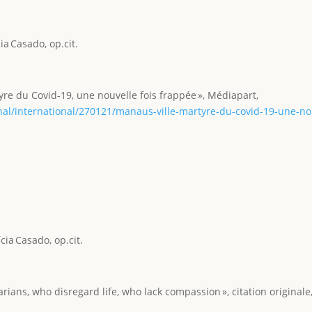
ia Casado, op.cit.
tyre du Covid-19, une nouvelle fois frappée », Médiapart,
nal/international/270121/manaus-ville-martyre-du-covid-19-une-nou
cia Casado, op.cit.
tarians, who disregard life, who lack compassion », citation originale