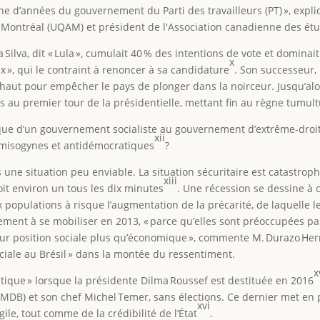
e d’années du gouvernement du Parti des travailleurs (PT) », expl
 Montréal (UQAM) et président de l'Association canadienne des étu
 da Silva, dit « Lula », cumulait 40 % des intentions de vote et domin
x
x », qui le contraint à renoncer à sa candidature
. Son successeur
 haut pour empêcher le pays de plonger dans la noirceur. Jusqu’al
ges au premier tour de la présidentielle, mettant fin au règne tumu
que d’un gouvernement socialiste au gouvernement d’extrême-droite d
xii
 misogynes et antidémocratiques
?
ns une situation peu enviable. La situation sécuritaire est catastro
xiii
oit environ un tous les dix minutes
. Une récession se dessine à
x populations à risque l’augmentation de la précarité, de laquelle 
ent à se mobiliser en 2013, « parce qu’elles sont préoccupées par 
eur position sociale plus qu’économique », commente M. Durazo Herma
aciale au Brésil » dans la montée du ressentiment.
x
tique » lorsque la présidente Dilma Roussef est destituée en 2016
DB) et son chef Michel Temer, sans élections. Ce dernier met en p
xvi
gile, tout comme de la crédibilité de l’État
.