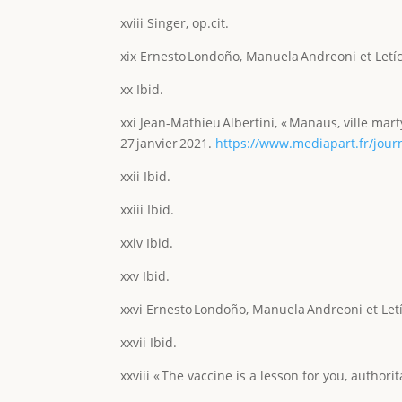
xviii Singer, op.cit.
xix Ernesto Londoño, Manuela Andreoni et Letíc
xx Ibid.
xxi Jean-Mathieu Albertini, « Manaus, ville mar
27 janvier 2021.
https://www.mediapart.fr/jour
xxii Ibid.
xxiii Ibid.
xxiv Ibid.
xxv Ibid.
xxvi Ernesto Londoño, Manuela Andreoni et Letí
xxvii Ibid.
xxviii « The vaccine is a lesson for you, authori