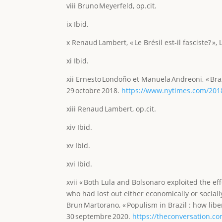
viii Bruno Meyerfeld, op.cit.
ix Ibid.
x Renaud Lambert, « Le Brésil est-il fasciste?
xi Ibid.
xii Ernesto Londoño et Manuela Andreoni, « Bra
29 octobre 2018.
https://www.nytimes.com/2018/
xiii Renaud Lambert, op.cit.
xiv Ibid.
xv Ibid.
xvi Ibid.
xvii « Both Lula and Bolsonaro exploited the ef
who had lost out either economically or sociall
Brun Martorano, « Populism in Brazil : how libe
30 septembre 2020.
https://theconversation.co