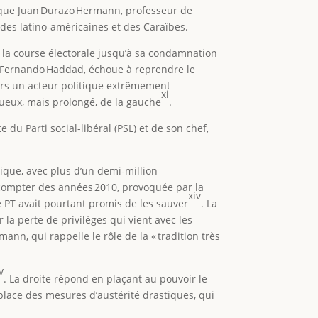
ique Juan Durazo Hermann, professeur de
des latino-américaines et des Caraïbes.
ait la course électorale jusqu’à sa condamnation
, Fernando Haddad, échoue à reprendre le
ors un acteur politique extrêmement
xi
ltueux, mais prolongé, de la gauche
.
u Parti social-libéral (PSL) et de son chef,
phique, avec plus d’un demi-million
 compter des années 2010, provoquée par la
xiv
le PT avait pourtant promis de les sauver
. La
la perte de privilèges qui vient avec les
nn, qui rappelle le rôle de la « tradition très
v
. La droite répond en plaçant au pouvoir le
lace des mesures d’austérité drastiques, qui