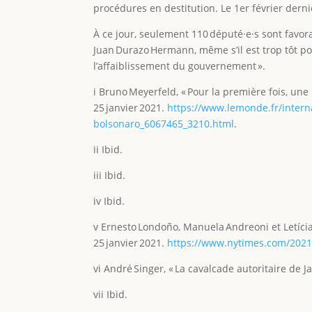
procédures en destitution. Le 1er février dernie
À ce jour, seulement 110 député·e·s sont favora
Juan Durazo Hermann, même s’il est trop tôt po
l’affaiblissement du gouvernement ».
i Bruno Meyerfeld, « Pour la première fois, une
25 janvier 2021.
https://www.lemonde.fr/interna
bolsonaro_6067465_3210.html
.
ii Ibid.
iii Ibid.
iv Ibid.
v Ernesto Londoño, Manuela Andreoni et Letíci
25 janvier 2021.
https://www.nytimes.com/2021/
vi André Singer, « La cavalcade autoritaire de J
vii Ibid.