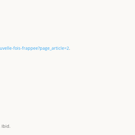
velle-fois-frappee?page_article=2
.
, Ibid.