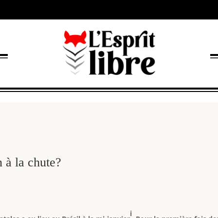
n à la chute?
i