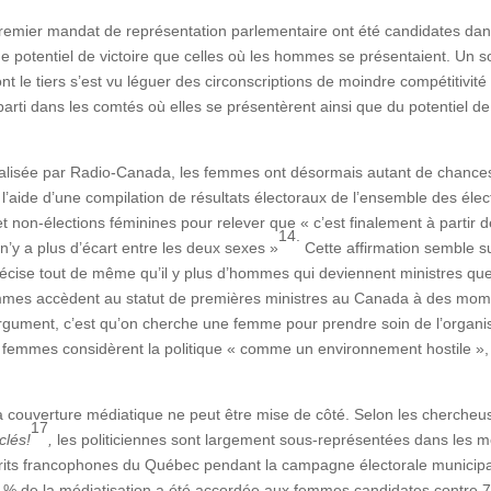
remier mandat de représentation parlementaire ont été candidates dans 
ême potentiel de victoire que celles où les hommes se présentaient. Un 
ont le tiers s’est vu léguer des circonscriptions de moindre compétitivité
rti dans les comtés où elles se présentèrent ainsi que du potentiel de 
éalisée par Radio-Canada, les femmes ont désormais autant de chance
l’aide d’une compilation de résultats électoraux de l’ensemble des élect
et non-élections féminines pour relever que « c’est finalement à part
14.
 n’y a plus d’écart entre les deux sexes »
Cette affirmation semble su
ise tout de même qu’il y plus d’hommes qui deviennent ministres que
mmes accèdent au statut de premières ministres au Canada à des moments
 L’argument, c’est qu’on cherche une femme pour prendre soin de l’organ
es femmes considèrent la politique « comme un environnement hostile »,
e la couverture médiatique ne peut être mise de côté. Selon les cherche
17
clés!
,
les politiciennes sont largement sous-représentées dans les mé
rits francophones du Québec pendant la campagne électorale municipa
 % de la médiatisation a été accordée aux femmes candidates contre 