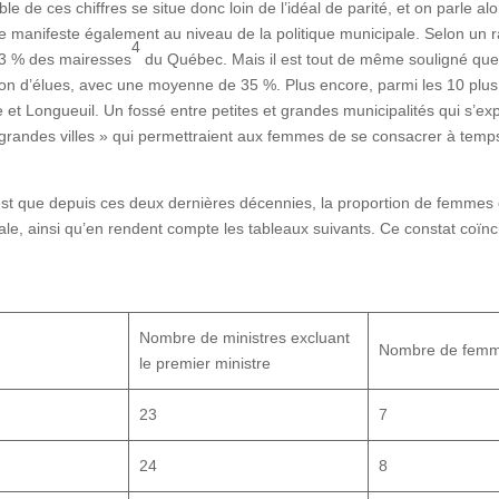
mble de ces chiffres se situe donc loin de l’idéal de parité, et on parle 
e manifeste également au niveau de la politique municipale. Selon un r
4
,3 % des mairesses
du Québec. Mais il est tout de même souligné que d
tion d’élues, avec une moyenne de 35 %. Plus encore, parmi les 10 plus 
et Longueuil. Un fossé entre petites et grandes municipalités qui s’expli
 grandes villes » qui permettraient aux femmes de se consacrer à temps 
st que depuis ces deux dernières décennies, la proportion de femmes 
le, ainsi qu’en rendent compte les tableaux suivants. Ce constat coïnc
Nombre de ministres excluant
Nombre de femme
le premier ministre
23
7
24
8