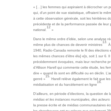
« […] les femmes qui aspiraient à décrocher un p
qui, d’un point de vue statistique, offraient le m
à cette observation générale, soit les héritières d
précédente et de la performance passée de leur pa
12
national.
»
Dans le même ordre d’idée, selon une analyse r
13.
même plus de chances de devenir ministres
À 
1940, Radio-Canada remonte le fil des élections 
les mêmes chances d’être élu[·e]s, soit 1 sur 6. Il
précédemment évoquées, mais leur recherche préc
d’Allison Harell qui commente cette étude, les fe
dire « quand ils sont en difficulté ou en déclin.
15.
genré »
Harell relève également le fait que l
16.
médiatisation et du harcèlement en ligne
D’ailleurs, en période d’élections, la question d
médias et les instances municipales, des acteurs 
la presse écrite et de médias communautaires éc
les chercheuses ont pu relever que seulement 29