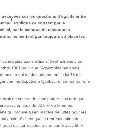
 avancées sur les questions d’égalité entre
1
 femme
explique ce constat par la
familial, par le manque de ressources
rrons, ne mettent pas toujours en place les
er candidates aux élections. Sept années plus
écembre 1961 pour que l’Assemblée nationale
ébec et à qui on doit notamment la loi 16 qui
 siéger comme députée à Québec, entourée par une
r droit de vote et de candidature plus tard que
taire avec un taux de 32,8 % de femmes.
ne qui prouve qu’en matière de luttes pour les
 nationale révèlent que la représentation des
Charest qui correspond à une parité avec 50 %