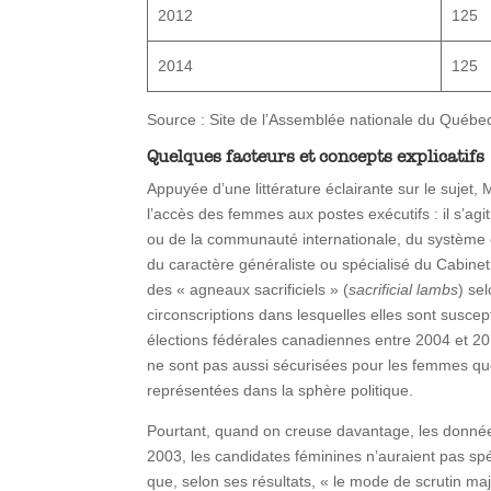
2012
125
2014
125
Source : Site de l’Assemblée nationale du Québe
Quelques facteurs et concepts explicatifs
Appuyée d’une littérature éclairante sur le sujet
l’accès des femmes aux postes exécutifs : il s’agi
ou de la communauté internationale, du système éle
du caractère généraliste ou spécialisé du Cabinet
des « agneaux sacrificiels » (
sacrificial lambs
) se
circonscriptions dans lesquelles elles sont suscep
élections fédérales canadiennes entre 2004 et 20
ne sont pas aussi sécurisées pour les femmes qu
représentées dans la sphère politique.
Pourtant, quand on creuse davantage, les donné
2003, les candidates féminines n’auraient pas sp
que, selon ses résultats, « le mode de scrutin m