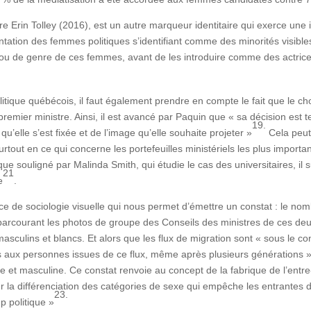
e Erin Tolley (2016), est un autre marqueur identitaire qui exerce une
entation des femmes politiques s’identifiant comme des minorités visibl
 ou de genre de ces femmes, avant de les introduire comme des actrice
itique québécois, il faut également prendre en compte le fait que le c
remier ministre. Ainsi, il est avancé par Paquin que « sa décision est te
19.
qu’elle s’est fixée et de l’image qu’elle souhaite projeter »
Cela peut
out en ce qui concerne les portefeuilles ministériels les plus importa
l que souligné par Malinda Smith, qui étudie le cas des universitaires, 
21
e
.
ce de sociologie visuelle qui nous permet d’émettre un constat : le 
n parcourant les photos de groupe des Conseils des ministres de ces deux
sculins et blancs. Et alors que les flux de migration sont « sous le cont
s aux personnes issues de ce flux, même après plusieurs générations 
e et masculine. Ce constat renvoie au concept de la fabrique de l’entre
 la différenciation des catégories de sexe qui empêche les entrantes d
23.
p politique »