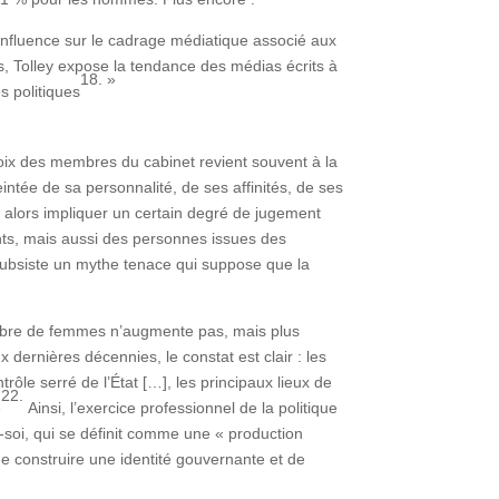
 influence sur le cadrage médiatique associé aux
es, Tolley expose la tendance des médias écrits à
18. »
s politiques
hoix des membres du cabinet revient souvent à la
intée de sa personnalité, de ses affinités, de ses
 alors impliquer un certain degré de jugement
nts, mais aussi des personnes issues des
il subsiste un mythe tenace qui suppose que la
nombre de femmes n’augmente pas, mais plus
 dernières décennies, le constat est clair : les
rôle serré de l’État […], les principaux lieux de
22.
»
Ainsi, l’exercice professionnel de la politique
-soi, qui se définit comme une « production
e construire une identité gouvernante et de