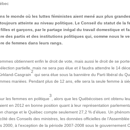
ébec
ns le monde où les luttes féministes aient mené aux plus grandes
toujours atteinte au niveau politique. Le Conseil du statut de la
 filles et garçons, par le partage inégal du travail domestique et 
re des partis et des institutions politiques qui, comme nous le ve
re de femmes dans leurs rangs.
mmes obtiennent enfin le droit de vote, mais aussi le droit de se port
lection partielle, mais ne sera pas élue et il faudra attendre le 14 d
2
 Kirkland-Casgrain
qui sera élue sous la bannière du Parti libéral du Qu
es femmes mariées. Pendant plus de 12 ans, elle sera la seule femme à
3
sur les femmes en politique
, alors que les Québécoises ont obtenu leu
taient en 2012 en bonne position quant à leur représentation parlemen
ation change et le Québec compte seulement 27,2 % d’élues. Un phénomè
ôté des Conseils des ministres, les données officielles de l’Assemblée
ées 2000, à l’exception de la période 2007-2008 sous le gouvernement 