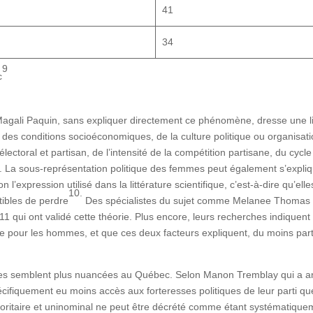
41
34
9
c
, Magali Paquin, sans expliquer directement ce phénomène, dresse une li
t des conditions socioéconomiques, de la culture politique ou organisat
ctoral et partisan, de l’intensité de la compétition partisane, du cycle 
. La sous-représentation politique des femmes peut également s’expliquer
lon l’expression utilisé dans la littérature scientifique, c’est-à-dire qu
10.
tibles de perdre
Des spécialistes du sujet comme Melanee Thomas et
11 qui ont validé cette théorie. Plus encore, leurs recherches indique
e pour les hommes, et que ces deux facteurs expliquent, du moins par
es semblent plus nuancées au Québec. Selon Manon Tremblay qui a ana
écifiquement eu moins accès aux forteresses politiques de leur parti
ajoritaire et uninominal ne peut être décrété comme étant systématiqu