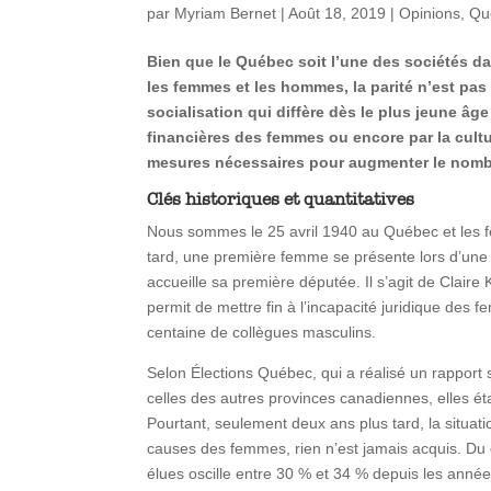
par
Myriam Bernet
|
Août 18, 2019
|
Opinions
,
Qu
Bien que le Québec soit l’une des sociétés da
les femmes et les hommes, la parité n’est pas 
socialisation qui diffère dès le plus jeune âge
financières des femmes ou encore par la cultu
mesures nécessaires pour augmenter le nomb
Clés historiques et quantitatives
Nous sommes le 25 avril 1940 au Québec et les fe
tard, une première femme se présente lors d’une é
accueille sa première députée. Il s’agit de Claire
permit de mettre fin à l’incapacité juridique d
centaine de collègues masculins.
Selon Élections Québec, qui a réalisé un rapport 
celles des autres provinces canadiennes, elles é
Pourtant, seulement deux ans plus tard, la situ
causes des femmes, rien n’est jamais acquis. Du c
élues oscille entre 30 % et 34 % depuis les ann