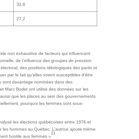
32,8
27,2
ste non exhaustive de facteurs qui influencent
ionnelle, de l’influence des groupes de pression
électoral, des positions idéologiques des partis et
 par le fait qu’elles soient susceptibles d’être
’elles sont davantage nominées dans des
 Marc Bodet ont utilisé des données sur les
nt aussi que les places au sein des gouvernements
tiellement, pourquoi les femmes sont sous-
lysé les élections québécoises entre 1976 et
 que les hommes au Québec. L’autrice ajoute même
11
ement hostile aux femmes »
: