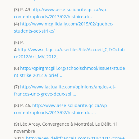
(3) P. 49
http://www.asse-solidarite.qc.ca/wp-
content/uploads/2013/02/histoire-du-...
(4)
http://www.mcgilldaily.com/2015/02/quebec-
students-set-strike/
(5) P.
4
http://www.cjf.qc.ca/userfiles/file/Accueil_CJF/Octob
re2012/Art_MV_2012_...
(6)
http://qpirgmcgill.org/schoolschmool/issues/stude
nt-strike-2012-a-brief-...
(7)
http://www.lactualite.com/opinions/anglos-et-
francos-une-greve-deux-soli...
(8) P. 46,
http://www.asse-solidarite.qc.ca/wp-
content/uploads/2013/02/histoire-du-...
(9) Léo Arcay, Convergence à Montréal, Le Délit, 11
novembre
2014,
http://www.delitfrancais.com/2014/11/11/conve