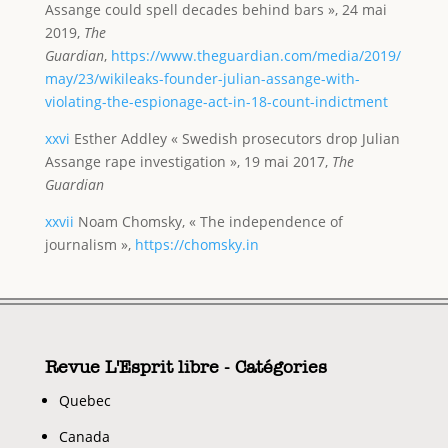
Assange could spell decades behind bars », 24 mai
2019,
The
Guardian
,
https://www.theguardian.com/media/2019/
may/23/wikileaks-founder-julian-assange-with-
violating-the-espionage-act-in-18-count-indictment
xxvi
Esther Addley « Swedish prosecutors drop Julian
Assange rape investigation », 19 mai 2017,
The
Guardian
xxvii
Noam Chomsky, « The independence of
journalism »,
https://chomsky.in
Revue L'Esprit libre - Catégories
Quebec
Canada