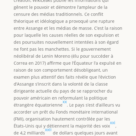
création, WikiLeaks publie les informations qui
gênent le pouvoir et démontre l’ampleur de la
censure des médias traditionnels. Ce conflit
théorique et idéologique a provoqué une rupture
entre Assange et les médias de masse. C’est la raison
pour laquelle les causes réelles de son expulsion et
des poursuites nouvellement intentées à son égard
ne font pas les manchettes. Si le gouvernement
néolibéral de Lenin Moreno (élu pour succéder à
Correa en 2017) affirme que l’Équateur l’a expulsé en
raison de son comportement désobligeant, un
examen plus attentif des faits révèle que l’éviction
d’Assange s’inscrit dans la volonté de la classe
dirigeante actuelle du pays de se rapprocher du
pouvoir américain en reformulant la politique
xx
étrangère équatorienne
. Le pays s’est d’ailleurs vu
accorder un prêt du Fonds monétaire international
(FMI), organisation hautement contrôlée par les
xxi
États-Unis qui y détiennent la majorité des voix
,
xxii
de 4,2 milliards
de dollars quelques jours avant