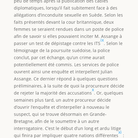
peu de temps après la publication des câbles
diplomatiques, lorsqu’il fait subitement face à des
allégations d’inconduite sexuelle en Suède. Selon les
faits présentés devant la cour britannique, deux
femmes se seraient rendues dans un poste de police
afin de savoir si elles pouvaient inciter M. Assange à
ix
passer un test de dépistage contre les ITS
. Selon le
témoignage de la poursuite suédoise, la police
conclut, par cet échange, qu’un crime aurait
potentiellement été commis. Les services de police
ouvrent ainsi une enquête et interpellent Julian
Assange. Ce dernier répond à quelques questions
préliminaires, à la suite de quoi la procureure décide
x
de rejeter la majorité des accusations
. Or, quelques
semaines plus tard, un autre procureur décide
d’ouvrir l’enquête et d’interpeller à nouveau le
suspect, qui se trouve désormais en Grande-
Bretagne, afin de le soumettre à un autre
interrogatoire. C’est le début d’un long et ardu litige
xi
qui finira par impliquer quatre nations différentes
: