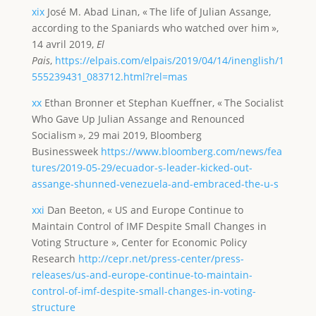
xix
José M. Abad Linan, « The life of Julian Assange,
according to the Spaniards who watched over him »,
14 avril 2019,
El
Pais
,
https://elpais.com/elpais/2019/04/14/inenglish/1
555239431_083712.html?rel=mas
xx
Ethan Bronner et Stephan Kueffner, « The Socialist
Who Gave Up Julian Assange and Renounced
Socialism », 29 mai 2019, Bloomberg
Businessweek
https://www.bloomberg.com/news/fea
tures/2019-05-29/ecuador-s-leader-kicked-out-
assange-shunned-venezuela-and-embraced-the-u-s
xxi
Dan Beeton, « US and Europe Continue to
Maintain Control of IMF Despite Small Changes in
Voting Structure », Center for Economic Policy
Research
http://cepr.net/press-center/press-
releases/us-and-europe-continue-to-maintain-
control-of-imf-despite-small-changes-in-voting-
structure