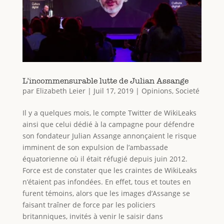
L’incommensurable lutte de Julian Assange
par
Elizabeth Leier
|
Juil 17, 2019
|
Opinions
,
Societé
Il y a quelques mois, le compte Twitter de WikiLeaks
ainsi que celui dédié à la campagne pour défendre
son fondateur Julian Assange annonçaient le risque
imminent de son expulsion de l’ambassade
équatorienne où il était réfugié depuis juin 2012.
Force est de constater que les craintes de WikiLeaks
n’étaient pas infondées. En effet, tous et toutes en
furent témoins, alors que les images d’Assange se
faisant traîner de force par les policiers
britanniques, invités à venir le saisir dans