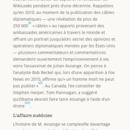
WikiLeaks pendant près d’une décennie. Rappelons
qu’en 2010, au moment de la publication des câbles
diplomatiques — une révélation de plus de
vi
250 000
« câbles » ou rapports provenant des
ambassades américaines à travers le monde et
offrant un portrait jusqu’alors secret des opinions et
opérations diplomatiques menées par les États-Unis
— plusieurs commentateurs et commentatrices
demandent ouvertement l’emprisonnement à vie,
voire l’assassinat de Julian Assange. On pense à
l’analyste Bob Beckel qui, lors d’une apparition à Fox
News en 2010, affirme qu’« un homme mort ne peut
vii
pas publier »
. Au Canada, l’ex-conseiller de
Stephen Harper, Tom Flannagan, a suggéré
qu’Obama devrait faire taire Assange à l’aide d’un
viii
drone
.
L’affaire suédoise
L’histoire de M. Assange se complexifie davantage