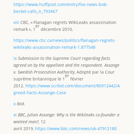
https://www.huffpost.com/entry/fox-news-bob-
beckel-calls_n_793467
viii
CBC, « Flanagan regrets WikiLeaks assassination
er
remark », 1
décembre 2010,
https://www.cbc.ca/news/politics/flanagan-regrets-
wikileaks-assassination-remark-1.877548
ix
Submission to the Supreme Court regarding facts
agreed on by the appellant and the respondent.
Assange
v. Swedish Prosecution Authority
, Adopté par la Cour
er
suprême britannique le 1
février
2012.
https://www.scribd.com/document/80912442/A
greed-Facts-Assange-Case
x
Ibid
.
xi
BBC, Julian Assange: Why is the Wikileaks co-founder a
wanted man?,
12
avril 2019,
https://www.bbc.com/news/uk-47912180