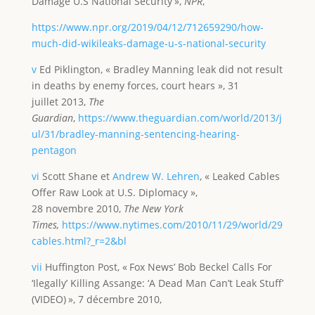
Damage U.S National Security »,
NPR
,
https://www.npr.org/2019/04/12/712659290/how-
much-did-wikileaks-damage-u-s-national-security
v
Ed Piklington, « Bradley Manning leak did not result
in deaths by enemy forces, court hears », 31
juillet 2013,
The
Guardian
,
https://www.theguardian.com/world/2013/j
ul/31/bradley-manning-sentencing-hearing-
pentagon
vi
Scott Shane et
Andrew W. Lehren
, « Leaked Cables
Offer Raw Look at U.S. Diplomacy »,
28 novembre 2010,
The New York
Times,
https://www.nytimes.com/2010/11/29/world/29
cables.html?_r=2&bl
vii
Huffington Post, « Fox News’ Bob Beckel Calls For
‘Ilegally’ Killing Assange: ‘A Dead Man Can’t Leak Stuff’
(VIDEO) », 7 décembre 2010,