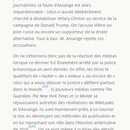
journalistes, la faute d’Assange est alors
impardonnable : celui-ci aurait délibérément
cherché à déstabiliser Hillary Clinton au service de la
campagne de Donald Trump. On l’accuse d’être un
pion russe ou encore un supporteur de la droite
alternative. Tour à tour, M. Assange rejette ces
accusations.
On ne s’étonnera donc pas de la réaction des médias
lorsque ce dernier fut finalement arrêté par la police
britannique en avril dernier. En effet, les titres le
qualifiant de «
hacker
», de « violeur », ou encore de «
celui qui a voulu déjouer la justice » défilent partout
xvii
dans le monde
. Si plusieurs médias comme
The
Guardian
,
The New York Times
et
Le Monde
se
réjouissaient autrefois des révélations de WikiLeaks
et d’Assange, ils sont maintenant prêts à lui tourner
le dos en dénonçant ses méthodes de publication et
en lui reprochant son rôle dans l’élection américaine
xviii
de 2016
. On se plait même à publier des détails