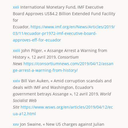
xxii
International Monetary Fund, IMF Executive
Board Approves US$4.2 Billion Extended Fund Facility
for
Ecuador,
https://www.imf.org/en/News/Articles/2019/
03/11/ecuador-pr1972-imf-executive-board-
approves-eff-for-ecuador
xxiii
John Pilger, « Assange Arrest a Warning from
History », 12 avril 2019,
Consortium
News
https://consortiumnews.com/2019/04/12/assan
ge-arrest-a-warning-from-history/
xxiv
Bill Van Auken, « Amid corruption scandals and
deals with IMF and Washington, Ecuador’s
government betrays Assange », 12 avril 2019,
World
Socialist Web
Site
https://www.wsws.org/en/articles/2019/04/12/ec
ua-a12.html
xxv
Jon Swaine, « New US charges against Julian