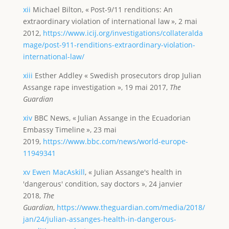
xii
Michael Bilton, « Post-9/11 renditions: An
extraordinary violation of international law », 2 mai
2012,
https://www.icij.org/investigations/collateralda
mage/post-911-renditions-extraordinary-violation-
international-law/
xiii
Esther Addley « Swedish prosecutors drop Julian
Assange rape investigation », 19 mai 2017,
The
Guardian
xiv
BBC News, « Julian Assange in the Ecuadorian
Embassy Timeline », 23 mai
2019,
https://www.bbc.com/news/world-europe-
11949341
xv
Ewen MacAskill
, « Julian Assange's health in
'dangerous' condition, say doctors », 24 janvier
2018,
The
Guardian
,
https://www.theguardian.com/media/2018/
jan/24/julian-assanges-health-in-dangerous-