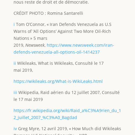
nous reste de droit et de démocratie.
CRÉDIT PHOTO : Romina Santarelli
i
Tom O’Connor, « Iran Defends Venezuela as U.S
Warns of ‘All Options’ Against Two More Oil-Rich
Nations » 5 mars
2019,
Newsweek
,
https://www.newsweek.com/iran-
defends-venezuela-all-options-oil-1414237
ii
Wikileaks, What is Wikileaks, Consulté le 17
mai 2019,
https://wikileaks.org/What-is-WikiLeaks.html
iii
Wikipedia, Raid aérien du 12 juillet 2007, Consulté
le 17 mai 2019
https://fr.wikipedia.org/wiki/Raid_a%C3%A9rien_du_1
2_juillet_2007_%C3%A0_Bagdad
iv
Greg Myre, 12 avril 2019, « How Much did Wikileaks