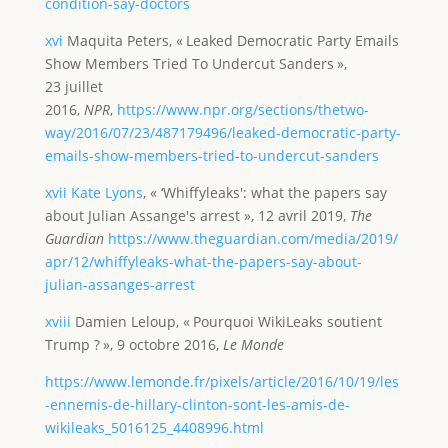
condition-say-doctors
xvi
Maquita Peters, « Leaked Democratic Party Emails
Show Members Tried To Undercut Sanders »,
23 juillet
2016,
NPR
,
https://www.npr.org/sections/thetwo-
way/2016/07/23/487179496/leaked-democratic-party-
emails-show-members-tried-to-undercut-sanders
xvii
Kate Lyons
, « ‘Whiffyleaks': what the papers say
about Julian Assange's arrest », 12 avril 2019,
The
Guardian
https://www.theguardian.com/media/2019/
apr/12/whiffyleaks-what-the-papers-say-about-
julian-assanges-arrest
xviii
Damien Leloup, « Pourquoi WikiLeaks soutient
Trump ? », 9 octobre 2016,
Le Monde
https://www.lemonde.fr/pixels/article/2016/10/19/les
-ennemis-de-hillary-clinton-sont-les-amis-de-
wikileaks_5016125_4408996.html