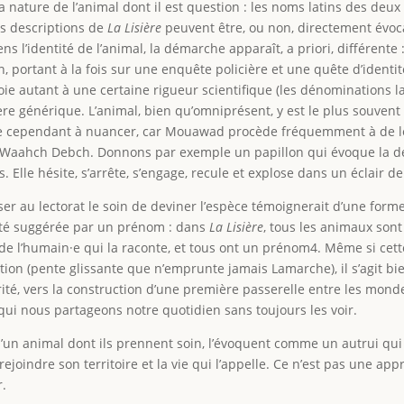
la nature de l’animal dont il est question : les noms latins des deux
es descriptions de
La Lisière
peuvent être, ou non, directement évocat
pens l’identité de l’animal, la démarche apparaît, a priori, différente
 portant à la fois sur une enquête policière et une quête d’identit
ie autant à une certaine rigueur scientifique (les dénominations l
ère générique. L’animal, bien qu’omniprésent, y est le plus souven
te cependant à nuancer, car Mouawad procède fréquemment à de lég
e Waahch Debch. Donnons par exemple un papillon qui évoque la de
. Elle hésite, s’arrête, s’engage, recule et explose dans un éclair d
er au lectorat le soin de deviner l’espèce témoignerait d’une form
iarité suggérée par un prénom : dans
La Lisière
, tous les animaux sont
e de l’humain·e qui la raconte, et tous ont un prénom4. Même si cet
ion (pente glissante que n’emprunte jamais Lamarche), il s’agit bie
térité, vers la construction d’une première passerelle entre les m
qui nous partageons notre quotidien sans toujours les voir.
d’un animal dont ils prennent soin, l’évoquent comme un autrui qui
de rejoindre son territoire et la vie qui l’appelle. Ce n’est pas une
r.