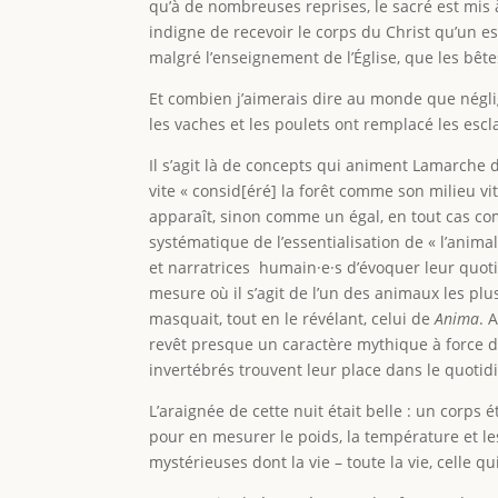
qu’à de nombreuses reprises, le sacré est mis 
indigne de recevoir le corps du Christ qu’un 
malgré l’enseignement de l’Église, que les bête
Et combien j’aimerais dire au monde que néglig
les vaches et les poulets ont remplacé les escl
Il s’agit là de concepts qui animent Lamarche de
vite « consid[éré] la forêt comme son milieu 
apparaît, sinon comme un égal, en tout cas comm
systématique de l’essentialisation de « l’anima
et narratrices humain·e·s d’évoquer leur quot
mesure où il s’agit de l’un des animaux les pl
masquait, tout en le révélant, celui de
Anima
. 
revêt presque un caractère mythique à force 
invertébrés trouvent leur place dans le quoti
L’araignée de cette nuit était belle : un corps 
pour en mesurer le poids, la température et les
mystérieuses dont la vie – toute la vie, celle qu