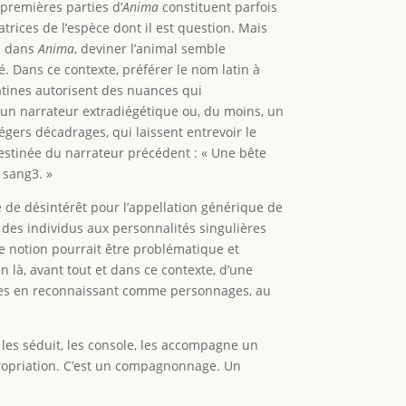
 premières parties d’
Anima
constituent parfois
rices de l’espèce dont il est question. Mais
 : dans
Anima
, deviner l’animal semble
é. Dans ce contexte, préférer le nom latin à
atines autorisent des nuances qui
t un narrateur extradiégétique ou, du moins, un
ers décadrages, qui laissent entrevoir le
stinée du narrateur précédent : « Une bête
e sang3. »
e de désintérêt pour l’appellation générique de
 des individus aux personnalités singulières
te notion pourrait être problématique et
n là, avant tout et dans ce contexte, d’une
ondes en reconnaissant comme personnages, au
 les séduit, les console, les accompagne un
 appropriation. C’est un compagnonnage. Un