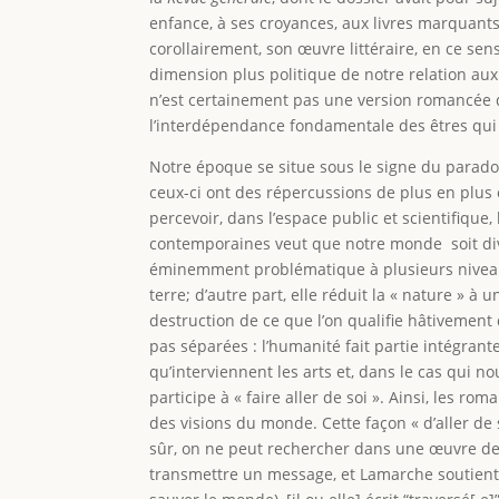
enfance, à ses croyances, aux livres marquant
corollairement, son œuvre littéraire, en ce sens
dimension plus politique de notre relation aux
n’est certainement pas une version romancée 
l’interdépendance fondamentale des êtres qui 
Notre époque se situe sous le signe du paradoxe
ceux-ci ont des répercussions de plus en plus é
percevoir, dans l’espace public et scientifiq
contemporaines veut que notre monde soit divis
éminemment problématique à plusieurs niveaux 
terre; d’autre part, elle réduit la « nature » à
destruction de ce que l’on qualifie hâtivement
pas séparées : l’humanité fait partie intégrante
qu’interviennent les arts et, dans le cas qui no
participe à « faire aller de soi ». Ainsi, les r
des visions du monde. Cette façon « d’aller de 
sûr, on ne peut rechercher dans une œuvre de f
transmettre un message, et Lamarche soutient d’a