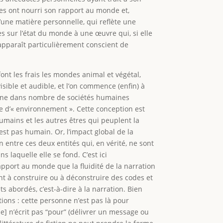
es ont nourri son rapport au monde et,
 d’une matière personnelle, qui reflète une
s sur l’état du monde à une œuvre qui, si elle
pparaît particulièrement conscient de
font les frais les mondes animal et végétal,
sible et audible, et l’on commence (enfin) à
omine dans nombre de sociétés humaines
ie d’« environnement ». Cette conception est
mains et les autres êtres qui peuplent la
’est pas humain. Or, l’impact global de la
 entre ces deux entités qui, en vérité, ne sont
s laquelle elle se fond. C’est ici
rapport au monde que la fluidité de la narration
pent à construire ou à déconstruire des codes et
s abordés, c’est-à-dire à la narration. Bien
ions : cette personne n’est pas là pour
·e] n’écrit pas “pour” (délivrer un message ou