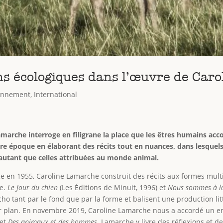
ions écologiques dans l’œuvre de Ca
onnement
,
International
arche interroge en filigrane la place que les êtres humains acc
notre époque en élaborant des récits tout en nuances, dans lesque
autant que celles attribuées au monde animal.
ge en 1955, Caroline Lamarche construit des récits aux formes mult
ue.
Le Jour du chien
(Les Éditions de Minuit, 1996) et
Nous sommes à la
o tant par le fond que par la forme et balisent une production litté
er plan. En novembre 2019, Caroline Lamarche nous a accordé un e
jet
Des animaux et des hommes
. Lamarche y livre des réflexions et d