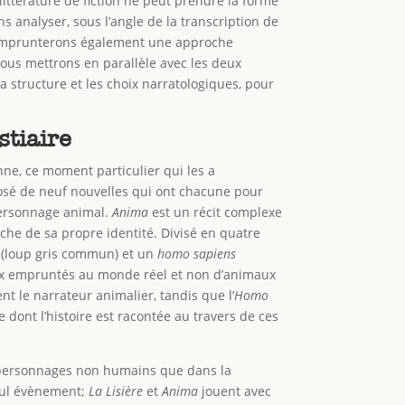
a littérature de fiction ne peut prendre la forme
ns analyser, sous l’angle de la transcription de
us emprunterons également une approche
us mettrons en parallèle avec les deux
a structure et les choix narratologiques, pour
stiaire
ne, ce moment particulier qui les a
osé de neuf nouvelles qui ont chacune pour
personnage animal.
Anima
est un récit complexe
che de sa propre identité. Divisé en quatre
(loup gris commun) et un
homo sapiens
maux empruntés au monde réel et non d’animaux
nt le narrateur animalier, tandis que l’
Homo
dont l’histoire est racontée au travers de ces
ux personnages non humains que dans la
eul évènement;
La Lisière
et
Anima
jouent avec