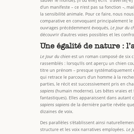
sauver le monde), [il ou elle] écrit “traversé[·
d’un manifeste – ce n’est pas sa fonction –, mai
la sensibilité animale. Pour ce faire, nous n
comparative en convoquant principalement l
ouvrages précédemment évoqués,
Le Jour du c
découvrir d’autres voies possibles et les confro
Une égalité de nature : l
Le Jour du chien
est un roman composé de six ch
rassemblés : lorsqu’ils ont aperçu un chien co
titre un prénom – presque systématiquement ce
qui retrace le parcours d’un homme à la recher
parties, le récit est successivement pris en c
sapiens
(humain moderne). Les bêtes vraies et 
fantastiques). Elles apparaissent dans autant d
sapiens sapiens
de la dernière partie révèle qu
dizaines de voix.
Des parallèles s’établissent ainsi naturellem
structure et les voix narratives employées.
Le J