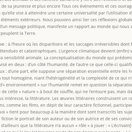
s de sa jeunesse et plus encore Tous ces évènements et ces ouvrag
 qu’elle vise à atteindre une certaine universalité par l’utilisation
 éléments extérieurs. Nous pouvons ainsi lier ces réflexions globale
d’un message politique, manifeste un rapport au monde qui nous a
peuplent la Terre.
 : à l’heure où les disparitions et les saccages irréversibles dont 
tendues et catastrophiques. L’urgence climatique devient (enfin) vi
ue, la sensibilité animale. La conceptualisation du monde qui préd
é en deux : d’un côté l’humanité, de l’autre ce que celle-ci qualif
: d’une part, elle suppose une séparation essentielle entre les hu
 un tout homogène, niant l’hétérogénéité et la complexité de ce qui n
 d’« environnement » sur l’humanité remet en question la séparation
 de cette « nature » à bout de souffle, qui ne l’entoure pas, mais dan
us intéresse, la littérature. Les œuvres littéraires construisent un 
omans, comme les films, en dépit de leur caractère fictionnel, partici
soi » tient pour beaucoup à la manière dont sont transcrits les sujet
iction le portrait de son auteur ou de son autrice et de ses convict
illeurs que la littérature n’a aucun « rôle » à jouer : « L’écrivain[