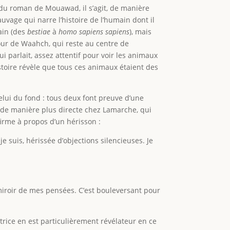
 du roman de Mouawad, il s’agit, de manière
age qui narre l’histoire de l’humain dont il
main (des
bestiae
à
homo sapiens sapiens
), mais
tour de Waahch, qui reste au centre de
qui parlait, assez attentif pour voir les animaux
histoire révèle que tous ces animaux étaient des
elui du fond : tous deux font preuve d’une
t de manière plus directe chez Lamarche, qui
irme à propos d’un hérisson :
e suis, hérissée d’objections silencieuses. Je
e miroir de mes pensées. C’est bouleversant pour
trice en est particulièrement révélateur en ce