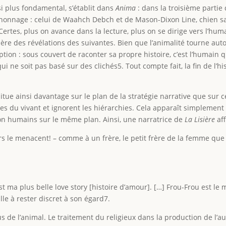
si plus fondamental, s’établit dans
Anima
: dans la troisième partie
nonnage : celui de Waahch Debch et de Mason-Dixon Line, chien sauv
 Certes, plus on avance dans la lecture, plus on se dirige vers l’hu
umière des révélations des suivantes. Bien que l’animalité tourne au
ception : sous couvert de raconter sa propre histoire, c’est l’humain 
qui ne soit pas basé sur des clichés5. Tout compte fait, la fin de l’
ue ainsi davantage sur le plan de la stratégie narrative que sur c
mes du vivant et ignorent les hiérarchies. Cela apparaît simplemen
n humains sur le même plan. Ainsi, une narratrice de
La Lisière
aff
s le menacent! – comme à un frère, le petit frère de la femme que j
est ma plus belle love story [histoire d’amour]. […] Frou-Frou est l
lle à rester discret à son égard7.
 de l’animal. Le traitement du religieux dans la production de l’au