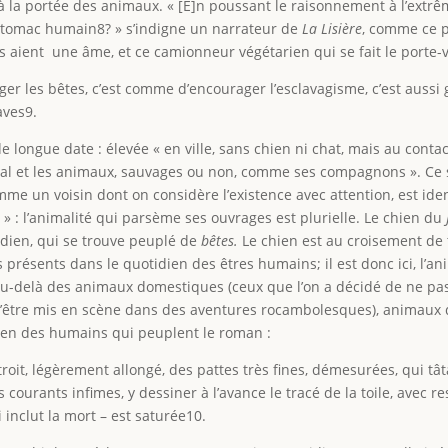
à la portée des animaux. « [E]n poussant le raisonnement à l’extrê
estomac humain8? » s’indigne un narrateur de
La Lisière
, comme ce 
s aient une âme, et ce camionneur végétarien qui se fait le porte-v
er les bêtes, c’est comme d’encourager l’esclavagisme, c’est aussi 
aves9.
 longue date : élevée « en ville, sans chien ni chat, mais au contac
vital et les animaux, sauvages ou non, comme ses compagnons ». Ce 
e un voisin dont on considère l’existence avec attention, est identi
l » : l’animalité qui parsème ses ouvrages est plurielle. Le chien du
idien, qui se trouve peuplé de
bêtes.
Le chien est au croisement de 
us présents dans le quotidien des êtres humains; il est donc ici, l
Au-delà des animaux domestiques (ceux que l’on a décidé de ne pas
d’être mis en scène dans des aventures rocambolesques), animaux 
dien des humains qui peuplent le roman :
étroit, légèrement allongé, des pattes très fines, démesurées, qui tât
 courants infimes, y dessiner à l’avance le tracé de la toile, avec 
i inclut la mort – est saturée10.