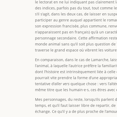
le lectorat en ne lui indiquant pas clairement 
des indices, parfois pas du tout, tout comme l
s’il s’agit, dans les deux cas, de laisser en sus
participer au genre auquel appartient le roman,
son expression francisée, plus commune, renvo
n’apparaissent pas en français) qu’à un caract
personnage secondaire. Cette affirmation res
monde animal sans qu’il soit plus question d
traverse le grand espace où vibrent les voitures
En comparaison, dans le cas de Lamarche, laiss
l’animal, à laquelle l’autrice préfère la famil
dont l’histoire est intrinsèquement liée à cell
pourrait vite prendre la forme d’une appropriat
tentative d’
aller vers
quelque chose : vers l’al
même titre que les humain·e·s, ces êtres avec 
Mes personnages, du reste, lorsqu’ils parlent 
temps, et qu’il faut laisser libre de repartir, 
échange. Ce qu’il y a de plus proche de l’amou