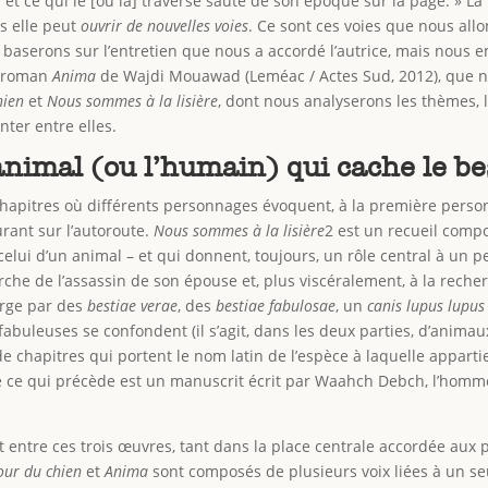
e]” et ce qui le [ou la] traverse saute de son époque sur la page. » L
s elle peut
ouvrir de nouvelles voies
. Ce sont ces voies que nous allo
ous baserons sur l’entretien que nous a accordé l’autrice, mais no
e roman
Anima
de Wajdi Mouawad (Leméac / Actes Sud, 2012), que no
hien
et
Nous sommes à la lisière
, dont nous analyserons les thèmes, l
nter entre elles.
’animal (ou l’humain) qui cache le be
apitres où différents personnages évoquent, à la première person
urant sur l’autoroute.
Nous sommes à la lisière
2 est un recueil comp
lui d’un animal – et qui donnent, toujours, un rôle central à un 
che de l’assassin de son épouse et, plus viscéralement, à la recher
harge par des
bestiae verae
, des
bestiae fabulosae
, un
canis lupus lupus
fabuleuses se confondent (il s’agit, dans les deux parties, d’ani
e chapitres qui portent le nom latin de l’espèce à laquelle appartie
e ce qui précède est un manuscrit écrit par Waahch Debch, l’homme 
ent entre ces trois œuvres, tant dans la place centrale accordée a
our du chien
et
Anima
sont composés de plusieurs voix liées à un s