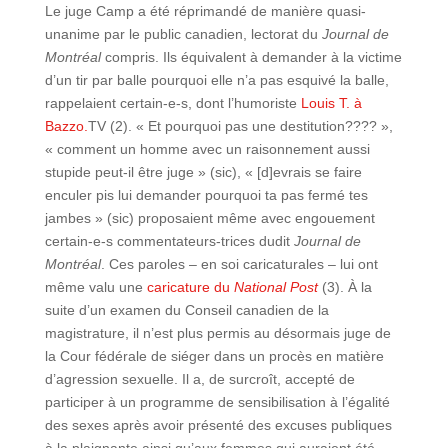
Le juge Camp a été réprimandé de manière quasi-
unanime par le public canadien, lectorat du
Journal de
Montréal
compris. Ils équivalent à demander à la victime
d’un tir par balle pourquoi elle n’a pas esquivé la balle,
rappelaient certain-e-s, dont l’humoriste
Louis T. à
Bazzo.
TV (2). « Et pourquoi pas une destitution???? »,
« comment un homme avec un raisonnement aussi
stupide peut-il être juge » (sic), « [d]evrais se faire
enculer pis lui demander pourquoi ta pas fermé tes
jambes » (sic) proposaient même avec engouement
certain-e-s commentateurs-trices dudit
Journal de
Montréal
. Ces paroles ‒ en soi caricaturales ‒ lui ont
même valu une
caricature du
National Post
(3). À la
suite d’un examen du Conseil canadien de la
magistrature, il n’est plus permis au désormais juge de
la Cour fédérale de siéger dans un procès en matière
d’agression sexuelle. Il a, de surcroît, accepté de
participer à un programme de sensibilisation à l’égalité
des sexes après avoir présenté des excuses publiques
à la plaignante ainsi qu’aux femmes qui auraient été