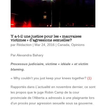
Y a-t-il une justice pour les « mauvaises
victimes » d’agressions sexuelles?
par
Rédaction
|
Mar 24, 2016
|
Canada
,
Opinions
Par Alexandra Bahary
Processus judiciaire, victime « idéale » et victim
blaming.
« Why couldn’t you just keep your knees together?
(1)
Rapportés dans
L’actualité
en novembre dernier, ce sont
les propos que le juge Robin Camp de la cour
provinciale de l’Alberta a adressés à une plaignante lors
d’un procès pour agression sexuelle sous sa gouverne.