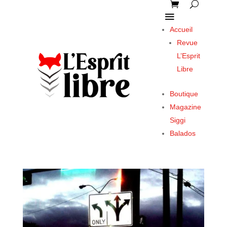
Accueil
Revue
L’Esprit
Libre
Boutique
Magazine
Siggi
Balados