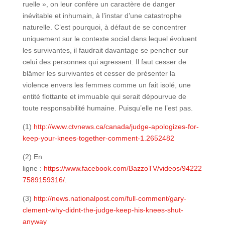
ruelle », on leur confère un caractère de danger
inévitable et inhumain, à l’instar d’une catastrophe
naturelle. C’est pourquoi, à défaut de se concentrer
uniquement sur le contexte social dans lequel évoluent
les survivantes, il faudrait davantage se pencher sur
celui des personnes qui agressent. Il faut cesser de
blâmer les survivantes et cesser de présenter la
violence envers les femmes comme un fait isolé, une
entité flottante et immuable qui serait dépourvue de
toute responsabilité humaine. Puisqu’elle ne l’est pas.
(1)
http://www.ctvnews.ca/canada/judge-apologizes-for-
keep-your-knees-together-comment-1.2652482
(2) En
ligne :
https://www.facebook.com/BazzoTV/videos/94222
7589159316/
.
(3)
http://news.nationalpost.com/full-comment/gary-
clement-why-didnt-the-judge-keep-his-knees-shut-
anyway