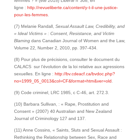
femmes ? » (été 2015) Liberté n°308, en
ligne :
http://revueliberte.ca/content/y-t-il-une-justice-
pour-les-femmes
.
(7) Melanie Randall,
Sexual Assault Law, Credibility, and
« Ideal Victims » : Consent, Resistance, and Victim
Blaming
dans Canadian Journal of Women and the Law,
Volume 22, Number 2, 2010, pp. 397-434.
(8) Pour plus de précisions, consulter le document du
CALACS sur l’évolution de la loi relative aux agressions
sexuelles. En ligne :
http://bv.cdeacf.ca/bvdoc.php?
no=1999_05_0013&col=CF&format=htm&ver=old
.
(9) Code criminel, LRC 1985, c C-46, art. 272.3.
(10) Barbara Sullivan, : « Rape, Prostitution and
Consent » (2007) 40 Australian and New Zealand
Journal of Criminology 127 and 137.
(11) Anne Cossins, « Saints, Sluts and Sexual Assault :
Rethinking the Relationship between Sex, Race and