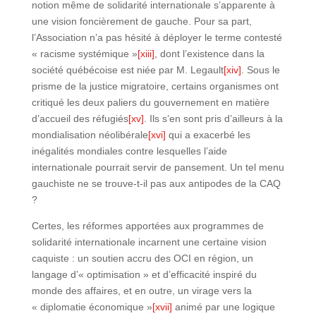
notion même de solidarité internationale s’apparente à
une vision foncièrement de gauche. Pour sa part,
l’Association n’a pas hésité à déployer le terme contesté
« racisme systémique »
[xiii]
, dont l’existence dans la
société québécoise est niée par M. Legault
[xiv]
. Sous le
prisme de la justice migratoire, certains organismes ont
critiqué les deux paliers du gouvernement en matière
d’accueil des réfugiés
[xv]
. Ils s’en sont pris d’ailleurs à la
mondialisation néolibérale
[xvi]
qui a exacerbé les
inégalités mondiales contre lesquelles l’aide
internationale pourrait servir de pansement. Un tel menu
gauchiste ne se trouve-t-il pas aux antipodes de la CAQ
?
Certes, les réformes apportées aux programmes de
solidarité internationale incarnent une certaine vision
caquiste : un soutien accru des OCI en région, un
langage d’« optimisation » et d’efficacité inspiré du
monde des affaires, et en outre, un virage vers la
« diplomatie économique »
[xvii]
animé par une logique