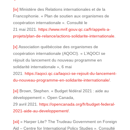
[ix]
Ministère des Relations internationales et de la
Francophonie. « Plan de soutien aux organismes de
coopération internationale ». Consulté le
21 mai 2021.
https://www.mrif.gouv.qc.ca/fr/appels-a-
projets/plan-de-relance/actions-solidarite-internationale
.
[x]
Association québécoise des organismes de
coopération internationale (AQOCI). « L’AQOCI se
réjouit du lancement du nouveau programme en
solidarité internationale », 6 mai
2021.
https://aqoci.qc.ca/laqoci-se-rejouit-du-lancement-
du-nouveau-programme-en-solidarite-internationale/
.
[xi]
Brown, Stephen. « Budget fédéral 2021 : aide au
développement ». Open Canada,
29 avril 2021.
https://opencanada.org/fr/budget-federal-
2021-aide-au-developpement/
.
[xii]
« Harper Lite? The Trudeau Government on Foreign
Aid – Centre for International Policy Studies ». Consulté