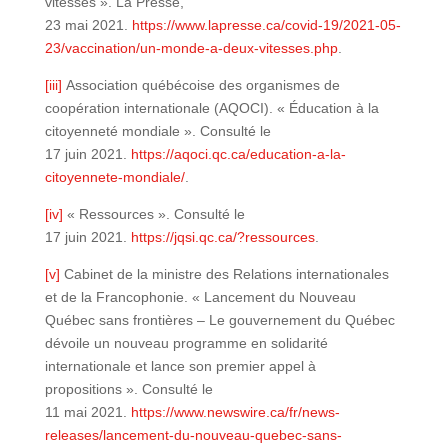
vitesses ». La Presse,
23 mai 2021.
https://www.lapresse.ca/covid-19/2021-05-
23/vaccination/un-monde-a-deux-vitesses.php
.
[iii]
Association québécoise des organismes de
coopération internationale (AQOCI). « Éducation à la
citoyenneté mondiale ». Consulté le
17 juin 2021.
https://aqoci.qc.ca/education-a-la-
citoyennete-mondiale/
.
[iv]
« Ressources ». Consulté le
17 juin 2021.
https://jqsi.qc.ca/?ressources
.
[v]
Cabinet de la ministre des Relations internationales
et de la Francophonie. « Lancement du Nouveau
Québec sans frontières – Le gouvernement du Québec
dévoile un nouveau programme en solidarité
internationale et lance son premier appel à
propositions ». Consulté le
11 mai 2021.
https://www.newswire.ca/fr/news-
releases/lancement-du-nouveau-quebec-sans-