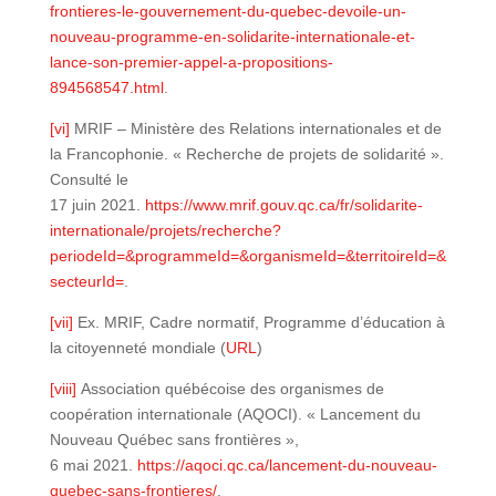
frontieres-le-gouvernement-du-quebec-devoile-un-
nouveau-programme-en-solidarite-internationale-et-
lance-son-premier-appel-a-propositions-
894568547.html
.
[vi]
MRIF – Ministère des Relations internationales et de
la Francophonie. « Recherche de projets de solidarité ».
Consulté le
17 juin 2021.
https://www.mrif.gouv.qc.ca/fr/solidarite-
internationale/projets/recherche?
periodeId=&programmeId=&organismeId=&territoireId=&
secteurId=
.
[vii]
Ex. MRIF, Cadre normatif, Programme d’éducation à
la citoyenneté mondiale (
URL
)
[viii]
Association québécoise des organismes de
coopération internationale (AQOCI). « Lancement du
Nouveau Québec sans frontières »,
6 mai 2021.
https://aqoci.qc.ca/lancement-du-nouveau-
quebec-sans-frontieres/
.