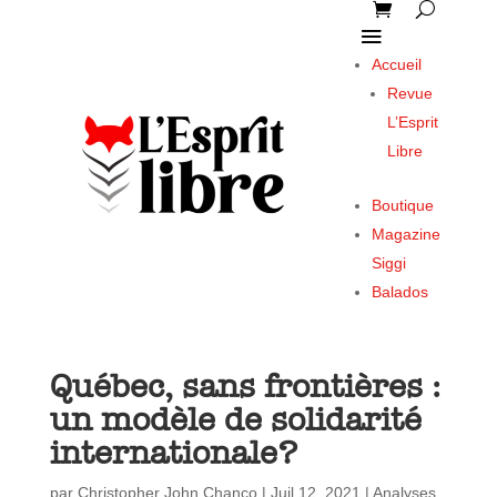
Accueil
Revue
L’Esprit
Libre
Boutique
Magazine
Siggi
Balados
Québec, sans frontières :
un modèle de solidarité
internationale?
par
Christopher John Chanco
|
Juil 12, 2021
|
Analyses
,