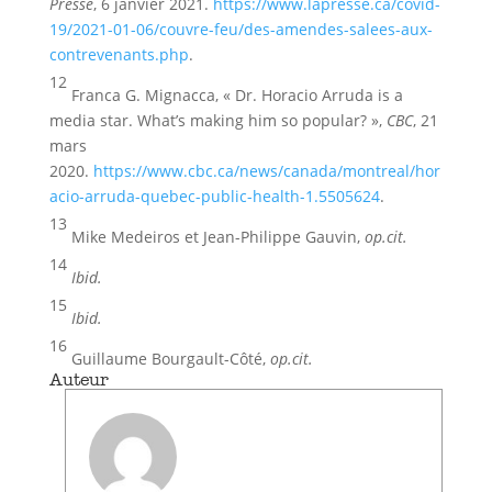
Presse
, 6 janvier 2021.
https://www.lapresse.ca/covid-
19/2021-01-06/couvre-feu/des-amendes-salees-aux-
contrevenants.php
.
12
Franca G. Mignacca, « Dr. Horacio Arruda is a
media star. What’s making him so popular? »,
CBC
, 21
mars
2020.
https://www.cbc.ca/news/canada/montreal/hor
acio-arruda-quebec-public-health-1.5505624
.
13
Mike Medeiros et Jean-Philippe Gauvin,
op.cit.
14
Ibid.
15
Ibid.
16
Guillaume Bourgault-Côté,
op.cit.
Auteur