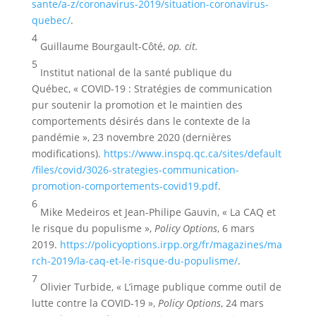
sante/a-z/coronavirus-2019/situation-coronavirus-
quebec/
.
4
Guillaume Bourgault-Côté,
op. cit.
5
Institut national de la santé publique du
Québec, « COVID-19 : Stratégies de communication
pur soutenir la promotion et le maintien des
comportements désirés dans le contexte de la
pandémie », 23 novembre 2020 (dernières
modifications).
https://www.inspq.qc.ca/sites/default
/files/covid/3026-strategies-communication-
promotion-comportements-covid19.pdf
.
6
Mike Medeiros et Jean-Philipe Gauvin, « La CAQ et
le risque du populisme »,
Policy Options
, 6 mars
2019.
https://policyoptions.irpp.org/fr/magazines/ma
rch-2019/la-caq-et-le-risque-du-populisme/
.
7
Olivier Turbide, « L’image publique comme outil de
lutte contre la COVID-19 »,
Policy Options
, 24 mars