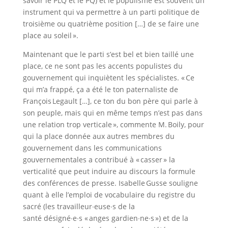
savoir le PLQ et le PQ) et le populisme est souvent un
instrument qui va permettre à un parti politique de
troisième ou quatrième position […] de se faire une
place au soleil ».
Maintenant que le parti s’est bel et bien taillé une
place, ce ne sont pas les accents populistes du
gouvernement qui inquiètent les spécialistes. « Ce
qui m’a frappé, ça a été le ton paternaliste de
François Legault […], ce ton du bon père qui parle à
son peuple, mais qui en même temps n’est pas dans
une relation trop verticale », commente M. Boily, pour
qui la place donnée aux autres membres du
gouvernement dans les communications
gouvernementales a contribué à « casser » la
verticalité que peut induire au discours la formule
des conférences de presse. Isabelle Gusse souligne
quant à elle l’emploi de vocabulaire du registre du
sacré (les travailleur∙euse∙s de la
santé désigné∙e∙s « anges gardien∙ne∙s ») et de la