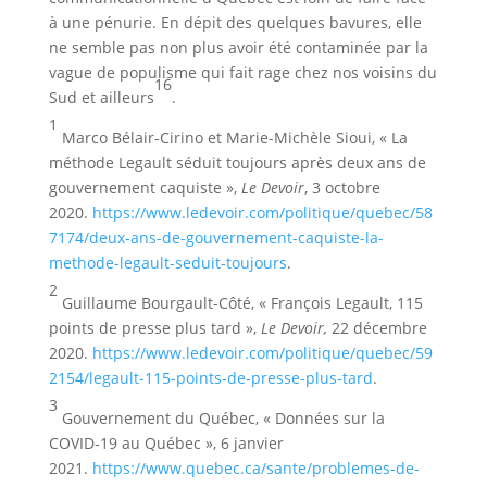
à une pénurie. En dépit des quelques bavures, elle
ne semble pas non plus avoir été contaminée par la
vague de populisme qui fait rage chez nos voisins du
16
Sud et ailleurs
.
1
Marco Bélair-Cirino et Marie-Michèle Sioui, « La
méthode Legault séduit toujours après deux ans de
gouvernement caquiste »,
Le Devoir
, 3 octobre
2020.
https://www.ledevoir.com/politique/quebec/58
7174/deux-ans-de-gouvernement-caquiste-la-
methode-legault-seduit-toujours
.
2
Guillaume Bourgault-Côté, « François Legault, 115
points de presse plus tard »,
Le Devoir
,
22 décembre
2020.
https://www.ledevoir.com/politique/quebec/59
2154/legault-115-points-de-presse-plus-tard
.
3
Gouvernement du Québec, « Données sur la
COVID-19 au Québec », 6 janvier
2021.
https://www.quebec.ca/sante/problemes-de-