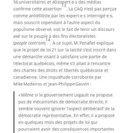
56 universitaires et 40 expert∙e∙s des médias
13
confirme cette assertion
. La CAQ n’est pas perçue
comme antiélitiste par les expert∙e∙s interrogé∙e∙s,
mais souscrit cependant à l’autre aspect du
populisme observé, soit le fait de tenir un discours
axé sur le peuple à des fins électoralistes
14
(
people centrism
)
. À ce sujet, M. Penafiel explique
que le projet de loi 21 sur la laïcité s’est inscrit dans
une démarche visant à satisfaire une partie de
l’électorat québécois, même s’il allait à l’encontre
des chartes des droits et libertés québécoise et
canadienne. Une inquiétude corroborée par
Mike Medeiros et Jean-Philippe Gauvin :
« Même si le gouvernement Legault ne propose
pas de mécanismes de démocratie directe, il
semble souvent ignorer l’aspect délibératif de la
démocratie représentative. En effet, il a proposé
en quelques mois des projets de loi qui
pourraient avoir des conséquences importantes