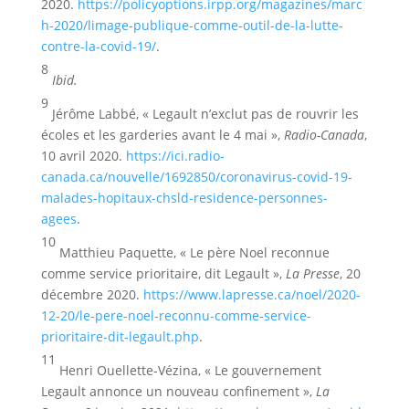
2020.
https://policyoptions.irpp.org/magazines/marc
h-2020/limage-publique-comme-outil-de-la-lutte-
contre-la-covid-19/
.
8
Ibid.
9
Jérôme Labbé, « Legault n’exclut pas de rouvrir les
écoles et les garderies avant le 4 mai »,
Radio-Canada
,
10 avril 2020.
https://ici.radio-
canada.ca/nouvelle/1692850/coronavirus-covid-19-
malades-hopitaux-chsld-residence-personnes-
agees
.
10
Matthieu Paquette, « Le père Noel reconnue
comme service prioritaire, dit Legault »,
La Presse
, 20
décembre 2020.
https://www.lapresse.ca/noel/2020-
12-20/le-pere-noel-reconnu-comme-service-
prioritaire-dit-legault.php
.
11
Henri Ouellette-Vézina, « Le gouvernement
Legault annonce un nouveau confinement »,
La