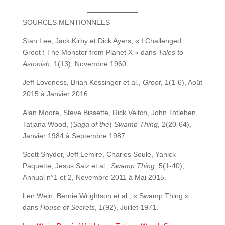
SOURCES MENTIONNÉES
Stan Lee, Jack Kirby et Dick Ayers, « I Challenged
Groot ! The Monster from Planet X » dans
Tales to
Astonish
, 1(13), Novembre 1960.
Jeff Loveness, Brian Kessinger et al.,
Groot
, 1(1-6), Août
2015 à Janvier 2016.
Alan Moore, Steve Bissette, Rick Veitch, John Totleben,
Tatjana Wood, (
Saga of the
)
Swamp Thing
, 2(20-64),
Janvier 1984 à Septembre 1987.
Scott Snyder, Jeff Lemire, Charles Soule, Yanick
Paquette, Jesus Saiz et al.,
Swamp Thing
, 5(1-40),
Annual n°1 et 2, Novembre 2011 à Mai 2015.
Len Wein, Bernie Wrightson et al., « Swamp Thing »
dans
House of Secrets
, 1(92), Juillet 1971.