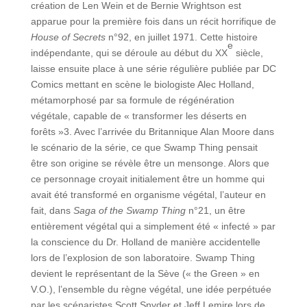
création de Len Wein et de Bernie Wrightson est
apparue pour la première fois dans un récit horrifique de
House of Secrets
n°92, en juillet 1971. Cette histoire
e
indépendante, qui se déroule au début du XX
siècle,
laisse ensuite place à une série régulière publiée par DC
Comics mettant en scène le biologiste Alec Holland,
métamorphosé par sa formule de régénération
végétale, capable de « transformer les déserts en
forêts »3. Avec l’arrivée du Britannique Alan Moore dans
le scénario de la série, ce que Swamp Thing pensait
être son origine se révèle être un mensonge. Alors que
ce personnage croyait initialement être un homme qui
avait été transformé en organisme végétal, l’auteur en
fait, dans
Saga of the Swamp Thing
n°21, un être
entièrement végétal qui a simplement été « infecté » par
la conscience du Dr. Holland de manière accidentelle
lors de l’explosion de son laboratoire. Swamp Thing
devient le représentant de la Sève (« the Green » en
V.O.), l’ensemble du règne végétal, une idée perpétuée
par les scénaristes Scott Snyder et Jeff Lemire lors de