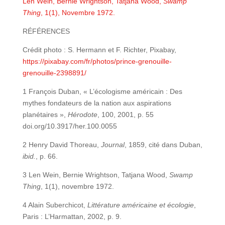
Len Wein, Bernie Wrightson, Tatjana Wood,
Swamp
Thing
, 1(1), Novembre 1972.
RÉFÉRENCES
Crédit photo : S. Hermann et F. Richter, Pixabay,
https://pixabay.com/fr/photos/prince-grenouille-
grenouille-2398891/
1 François Duban, « L’écologisme américain : Des
mythes fondateurs de la nation aux aspirations
planétaires »,
Hérodote
, 100, 2001, p. 55
doi.org/10.3917/her.100.0055
2 Henry David Thoreau,
Journal
, 1859, cité dans Duban,
ibid.
, p. 66.
3 Len Wein, Bernie Wrightson, Tatjana Wood,
Swamp
Thing
, 1(1), novembre 1972.
4 Alain Suberchicot,
Littérature américaine et écologie
,
Paris : L’Harmattan, 2002, p. 9.