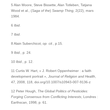
5 Alan Moore, Steve Bissette, Alan Totleben, Tatjana
Wood et al., (
Saga of the
)
Swamp Thing
, 2(22), mars
1984.
6
Ibid
.
7
Ibid
.
8 Alain Suberchicot,
op. cit.
, p.15.
9
Ibid.
, p. 24.
10
Ibid.
, p. 12.
11 Curtis W. Hart, « J. Robert Oppenheimer : a faith
development portrait »,
Journal of Religion and Health
,
47, 2008, 118, doi.org/10.1007/s10943-007-9136-z
12 Peter Hough,
The Global Politics of Pesticides:
Forging Consensus from Conflicting Interests
, Londres :
Earthscan, 1998, p. 61.