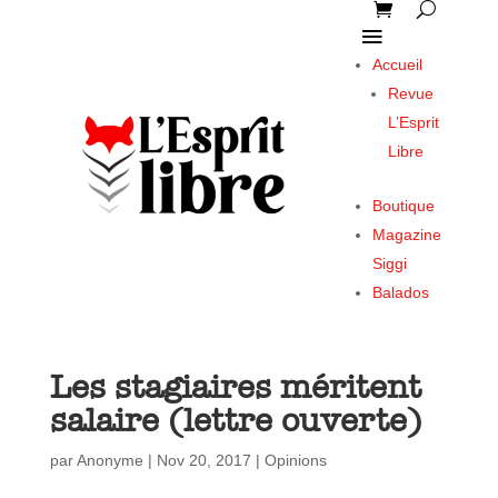
Accueil
Revue
L’Esprit
Libre
Boutique
Magazine
Siggi
Balados
Les stagiaires méritent
salaire (lettre ouverte)
par
Anonyme
|
Nov 20, 2017
|
Opinions