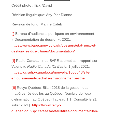
Crédit photo : flickr/David
Révision linguistique: Any-Pier Dionne
Révision de fond: Marine Caleb
[i]
Bureau d’audiences publiques en environnement,
« Documentation du dossier », 2021,
https://www.bape.gouv.qc.ca/fr/dossiers/etat-lieux-et-
gestion-residus-ultimes/documentation/
[ii]
Radio-Canada, « Le BAPE soumet son rapport sur
Valoris »,
Radio-Canada ICI Estrie,
1 juillet 2021.
https://ici.radio-canada.ca/nouvelle/1805848/site-
enfouissement-dechets-environnement-estrie
[iii]
Recyc-Québec, Bilan 2018 de la gestion des
matières résiduelles au Québec, Nombre de lieux
d’élimination au Québec (Tableau 1.1; Consulté le 21
juillet 2021).
https://www.recyc-
quebec.gouv.qc.ca/sites/default/files/documents/bilan-