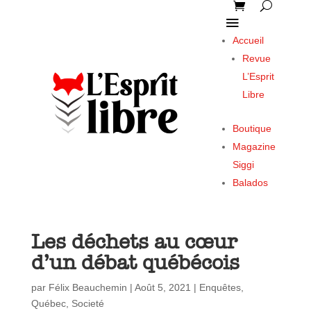
Accueil
Revue
L’Esprit
Libre
Boutique
Magazine
Siggi
Balados
Les déchets au cœur
d’un débat québécois
par
Félix Beauchemin
|
Août 5, 2021
|
Enquêtes
,
Québec
,
Societé