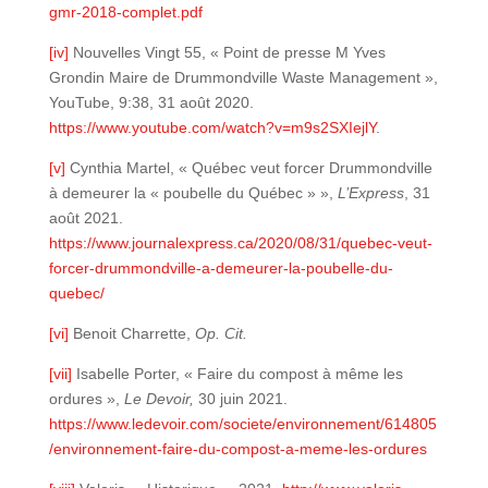
gmr-2018-complet.pdf
[iv]
Nouvelles Vingt 55, « Point de presse M Yves
Grondin Maire de Drummondville Waste Management »,
YouTube, 9:38, 31 août 2020.
https://www.youtube.com/watch?v=m9s2SXIejlY
.
[v]
Cynthia Martel, « Québec veut forcer Drummondville
à demeurer la « poubelle du Québec » »,
L’Express
, 31
août 2021.
https://www.journalexpress.ca/2020/08/31/quebec-veut-
forcer-drummondville-a-demeurer-la-poubelle-du-
quebec/
[vi]
Benoit Charrette,
Op. Cit.
[vii]
Isabelle Porter, « Faire du compost à même les
ordures »,
Le Devoir,
30 juin 2021.
https://www.ledevoir.com/societe/environnement/614805
/environnement-faire-du-compost-a-meme-les-ordures