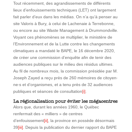
Tout récemment, des agrandissements de différents
lieux d’enfouissements techniques (LET) ont largement
fait parler d’eux dans les médias. On n’a qu’à penser au
site Valoris à Bury, à celui de Lachenaie à Terrebonne,
ou encore au site Waste Management à Drummondville.
Voyant ces phénomènes se multiplier, le ministère de
l’Environnement et de la Lutte contre les changements
climatiques a mandaté le BAPE, le 16 décembre 2020,
de créer une commission d’enquête afin de tenir des
audiences publiques sur le milieu des résidus ultimes.
Au fil de nombreux mois, la commission présidée par M.
Joseph Zayed a reçu près de 260 mémoires de citoyen‧
ne‧s et d’organismes, et a tenu près de 32 audiences
publiques et séances de consultation
[i]
.
La régionalisation pour éviter les mégacentres
Alors que, durant les années 1960, le Québec
renfermait des « milliers » de centres
d’enfouissement
[ii]
, la province en possède désormais
39
[iii]
. Depuis la publication du dernier rapport du BAPE