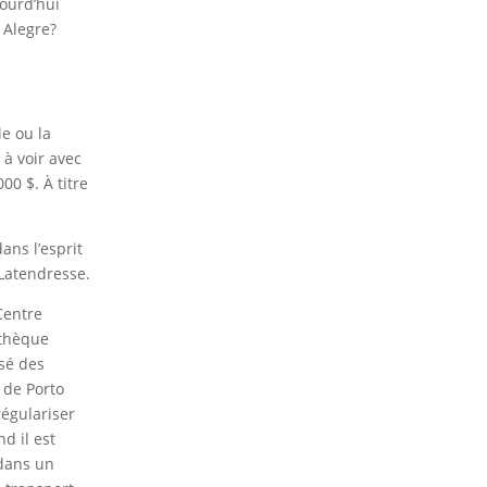
jourd’hui
 Alegre?
le ou la
 à voir avec
00 $. À titre
ans l’esprit
 Latendresse.
Centre
othèque
isé des
n de Porto
régulariser
d il est
 dans un