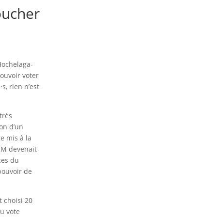
oucher
Hochelaga-
ouvoir voter
s, rien n’est
très
on d’un
e mis à la
MHM devenait
ces du
pouvoir de
t choisi 20
au vote