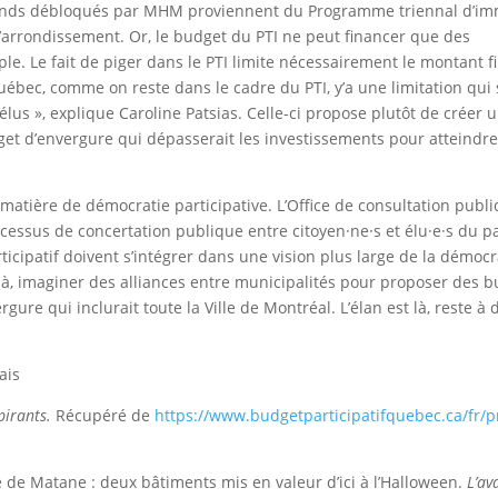
fonds débloqués par MHM proviennent du Programme triennal d’im
l’arrondissement. Or, le budget du PTI ne peut financer que des
le. Le fait de piger dans le PTI limite nécessairement le montant f
uébec, comme on reste dans le cadre du PTI, y’a une limitation qui s
lus », explique Caroline Patsias. Celle-ci propose plutôt de créer 
get d’envergure qui dépasserait les investissements pour atteindr
matière de démocratie participative. L’Office de consultation publ
essus de concertation publique entre citoyen·ne·s et élu·e·s du pa
icipatif doivent s’intégrer dans une vision plus large de la démocr
là, imaginer des alliances entre municipalités pour proposer des 
gure qui inclurait toute la Ville de Montréal. L’élan est là, reste à 
ais
spirants.
Récupéré de
https://www.budgetparticipatifquebec.ca/fr/p
lle de Matane : deux bâtiments mis en valeur d’ici à l’Halloween.
L’av