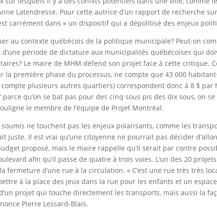
sur lesquels il y a des conflits potentiels dans une ville, comme l
ne Latendresse. Pour cette autrice d’un rapport de recherche sur
st carrément dans « un dispositif qui a dépolitisé des enjeux polit
quer au contexte québécois de la politique municipale? Peut-on com
nt d’une période de dictature aux municipalités québécoises qui do
aires? Le maire de MHM défend son projet face à cette critique. Ce
par la première phase du processus, ne compte que 43 000 habitant·
 compte plusieurs autres quartiers) correspondent donc à 8 $ par 
” parce qu’on se bat pas pour des cinq sous pis des dix sous, on se
souligne le membre de l’équipe de Projet Montréal.
ts soumis ne touchent pas les enjeux polarisants, comme les transpor
t juste. Il est vrai qu’une citoyenne ne pourrait pas décider d’allo
budget proposé, mais le maire rappelle qu’il serait par contre possi
oulevard afin qu’il passe de quatre à trois voies. L’un des 20 projet
a fermeture d’une rue à la circulation. « C’est une rue très très loc
mettre à la place des jeux dans la rue pour les enfants et un espac
d’un projet qui touche directement les transports, mais aussi la fa
énonce Pierre Lessard-Blais.