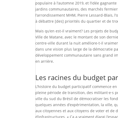
populaire à l’automne 2019, et l’idée gagnante 
jardins communautaires, des marchés fermiers,
l’arrondissement MHM, Pierre Lessard-Blais, l’o
à débattre [des] priorités du quartier et de tr
Mais qu’en est-il vraiment? Les projets de budg
Ville de Matane, avec le montant de son dernie
centre-ville durant la nuit améliore-t-il vraim
dans une vision plus large de la démocratie pa
développement communautaire sans grand impac
en arrière.
Les racines du budget part
L’histoire du budget participatif commence en 1
pleine période de transition, des militant·e·s
ville du sud du Brésil de démocratiser les fo
quelques années d’expérimentation, la ville, 
aux citoyennes et aux citoyens de voter et de d
d’infrastructures. « Ça a vraiment élargi l’espa