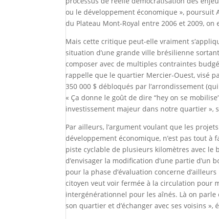
processus de réelle démocratisation des enjeux 
ou le développement économique », poursuit An
du Plateau Mont-Royal entre 2006 et 2009, on e
Mais cette critique peut-elle vraiment s’appli
situation d’une grande ville brésilienne sorta
composer avec de multiples contraintes budgét
rappelle que le quartier Mercier-Ouest, visé 
350 000 $ débloqués par l’arrondissement (qui
« Ça donne le goût de dire “hey on se mobilise
investissement majeur dans notre quartier », 
Par ailleurs, l’argument voulant que les proje
développement économique, n’est pas tout à fai
piste cyclable de plusieurs kilomètres avec le 
d’envisager la modification d’une partie d’un b
pour la phase d’évaluation concerne d’ailleurs l
citoyen veut voir fermée à la circulation pour 
intergénérationnel pour les aînés. Là on parle 
son quartier et d’échanger avec ses voisins », 