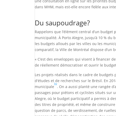
une consultation en ligne sur les priorités bu
dans MHM, mais est-elle encore fidèle aux inte
Du saupoudrage?
Rappelons que l’élément central d’un budget par
municipalité. À Porto Alegre, jusqu’à 10 % du bu
les budgets alloués par les villes ou les munic
comparatif, la Ville de Montréal dispose d’un b
« C’est des enveloppes qui visent à financer d
de réellement démocratiser et ouvrir le budget
Les projets réalisés dans le cadre de budgets 
d'études et de recherches sur le Brésil. En 201
iv
municipale
. On a aussi planté une rangée d
passages pour piétons et cyclistes situés sur
Alegre, où le budget participatif a permis à de
des titres de propriété, et même de construi
question de parcs, de verdissement, de ruell