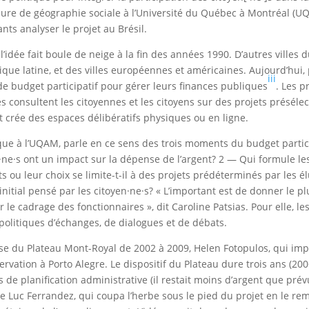
eure de géographie sociale à l’Université du Québec à Montréal (U
ts analyser le projet au Brésil.
idée fait boule de neige à la fin des années 1990. D’autres villes d
ique latine, et des villes européennes et américaines. Aujourd’hui,
iii
e budget participatif pour gérer leurs finances publiques
. Les p
les consultent les citoyennes et les citoyens sur des projets préséle
t crée des espaces délibératifs physiques ou en ligne.
ique à l’UQAM, parle en ce sens des trois moments du budget partici
en·ne·s ont un impact sur la dépense de l’argent? 2 — Qui formule le
s ou leur choix se limite-t-il à des projets prédéterminés par les é
initial pensé par les citoyen·ne·s? « L’important est de donner le p
r le cadrage des fonctionnaires », dit Caroline Patsias. Pour elle, les
politiques d’échanges, de dialogues et de débats.
se du Plateau Mont-Royal de 2002 à 2009, Helen Fotopulos, qui impo
ervation à Porto Alegre. Le dispositif du Plateau dure trois ans (200
de planification administrative (il restait moins d’argent que prév
 de Luc Ferrandez, qui coupa l’herbe sous le pied du projet en le re