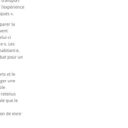
e transport
 l’expérience
iques ».
parer la
ivent
lui-ci
e·s. Les
habitant·e.
 bat pour un
ts et le
nger une
ble
s retenus
ale que le
e
çon de vivre