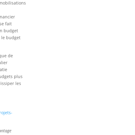
mobilisations
inancier
e fait
un budget
e le budget
ique de
lier
atie
budgets plus
dissiper les
rojets-
antage