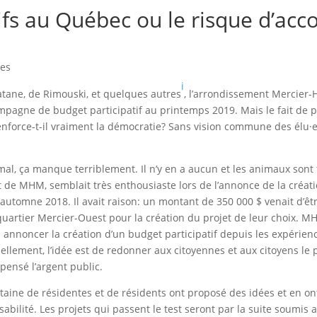
ifs au Québec ou le risque d’acc
ses
i
Matane, de Rimouski, et quelques autres
, l’arrondissement Mercier-
agne de budget participatif au printemps 2019. Mais le fait de p
nforce-t-il vraiment la démocratie? Sans vision commune des élu·e·
mal, ça manque terriblement. Il n’y en a aucun et les animaux sont 
de MHM, semblait très enthousiaste lors de l’annonce de la créati
automne 2018. Il avait raison: un montant de 350 000 $ venait d’êtr
quartier Mercier-Ouest pour la création du projet de leur choix. 
 annoncer la création d’un budget participatif depuis les expérien
ellement, l’idée est de redonner aux citoyennes et aux citoyens le 
ensé l’argent public.
taine de résidentes et de résidents ont proposé des idées et en on
abilité. Les projets qui passent le test seront par la suite soumis 