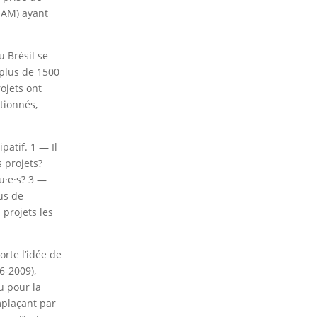
QAM) ayant
u Brésil se
 plus de 1500
rojets ont
ctionnés,
patif. 1 — Il
s projets?
lu·e·s? 3 —
lus de
 projets les
rte l’idée de
6-2009),
u pour la
mplaçant par