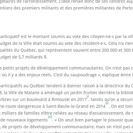
dgétaires de l’arrondissement. L’idée renait donc de ses cendres au
ntions des premiers militants et des premières militantes de Porto
ticipatif est le montant soumis au vote des citoyen·ne·s par la vil
dget de la Ville était soumis au vote des résident·e·s. Cela n’a rien
ipalités du Québec, qui représentent souvent entre 200 000 et 300 0
udget de 5,7 milliards $.
es petits projets de développement communautaires. On n’est pas d
 où il y a des enjeux réels. C’est du saupoudrage », explique Anne
participatifs au Québec tendent à donner raison à la directrice du 
8, la Ville de Matane a aménagé un jardin fruitier derrière la bibli
v
’arbres sur un boulevard à Rimouski en 2017
, tandis qu’on a sécur
vi
 une route dangereuse à Saint-Basile-le-Grand en 2014
. On est loi
s milliers de familles d’être reliées au réseau d’assainissement, de 
vii
re de nouveaux logements
. « On veut bien partager le pouvoir quan
es, de projets de développement communautaire, mais on n’est pas