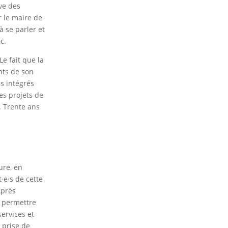
uve des
r le maire de
à se parler et
c.
Le fait que la
nts de son
as intégrés
es projets de
. Trente ans
ure, en
·e·s de cette
Après
à permettre
services et
a prise de