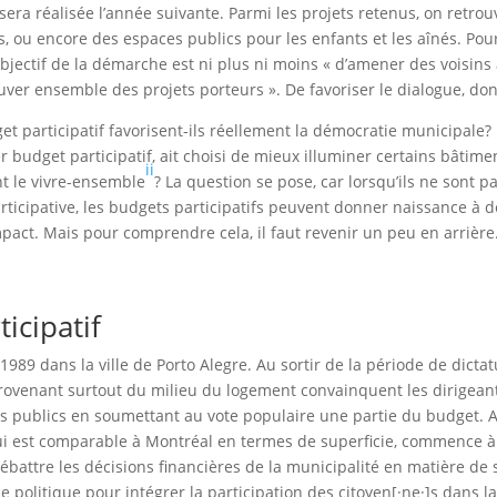
sera réalisée l’année suivante. Parmi les projets retenus, on retro
 ou encore des espaces publics pour les enfants et les aînés. Pou
bjectif de la démarche est ni plus ni moins « d’amener des voisins 
ouver ensemble des projets porteurs ». De favoriser le dialogue, don
et participatif favorisent-ils réellement la démocratie municipale? 
r budget participatif, ait choisi de mieux illuminer certains bâtime
ii
ent le vivre-ensemble
? La question se pose, car lorsqu’ils ne sont p
rticipative, les budgets participatifs peuvent donner naissance à d
t. Mais pour comprendre cela, il faut revenir un peu en arrière
icipatif
989 dans la ville de Porto Alegre. Au sortir de la période de dictat
 provenant surtout du milieu du logement convainquent les dirigeant
nds publics en soumettant au vote populaire une partie du budget. 
qui est comparable à Montréal en termes de superficie, commence 
ébattre les décisions financières de la municipalité en matière de 
ce politique pour intégrer la participation des citoyen[·ne·]s dans l