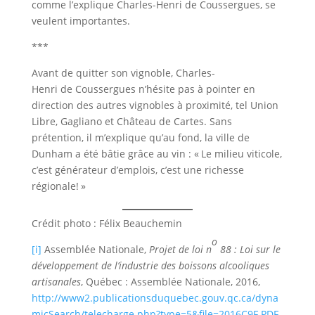
comme l’explique Charles-Henri de Coussergues, se
veulent importantes.
***
Avant de quitter son vignoble, Charles-
Henri de Coussergues n’hésite pas à pointer en
direction des autres vignobles à proximité, tel Union
Libre, Gagliano et Château de Cartes. Sans
prétention, il m’explique qu’au fond, la ville de
Dunham a été bâtie grâce au vin : « Le milieu viticole,
c’est générateur d’emplois, c’est une richesse
régionale! »
Crédit photo : Félix Beauchemin
o
[i]
Assemblée Nationale,
Projet de loi n
88 : Loi sur le
développement de l’industrie des boissons alcooliques
artisanales
, Québec : Assemblée Nationale, 2016,
http://www2.publicationsduquebec.gouv.qc.ca/dyna
micSearch/telecharge.php?type=5&file=2016C9F.PDF