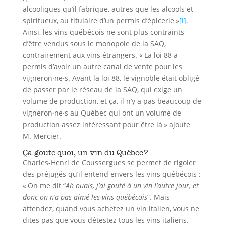
alcooliques qu’il fabrique, autres que les alcools et
spiritueux, au titulaire d’un permis d’épicerie »
[i]
.
Ainsi, les vins québécois ne sont plus contraints
d’être vendus sous le monopole de la SAQ,
contrairement aux vins étrangers. « La loi 88 a
permis d’avoir un autre canal de vente pour les
vigneron‧ne‧s. Avant la loi 88, le vignoble était obligé
de passer par le réseau de la SAQ, qui exige un
volume de production, et ça, il n’y a pas beaucoup de
vigneron‧ne‧s au Québec qui ont un volume de
production assez intéressant pour être là » ajoute
M. Mercier.
Ça goute quoi, un vin du Québec?
Charles-Henri de Coussergues se permet de rigoler
des préjugés qu’il entend envers les vins québécois :
« On me dit “
Ah ouais, j’ai gouté à un vin l’autre jour, et
donc on n’a pas aimé les vins québécois
”. Mais
attendez, quand vous achetez un vin italien, vous ne
dites pas que vous détestez tous les vins italiens.