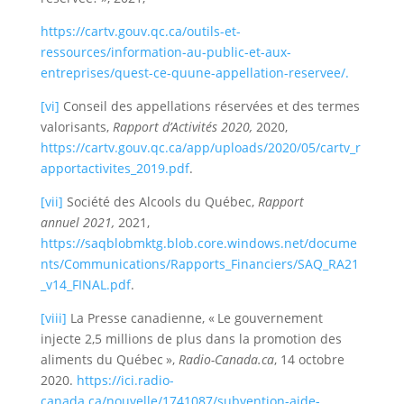
https://cartv.gouv.qc.ca/outils-et-
ressources/information-au-public-et-aux-
entreprises/quest-ce-quune-appellation-reservee/.
[vi]
Conseil des appellations réservées et des termes
valorisants,
Rapport d’Activités 2020,
2020,
https://cartv.gouv.qc.ca/app/uploads/2020/05/cartv_r
apportactivites_2019.pdf
.
[vii]
Société des Alcools du Québec,
Rapport
annuel 2021,
2021,
https://saqblobmktg.blob.core.windows.net/docume
nts/Communications/Rapports_Financiers/SAQ_RA21
_v14_FINAL.pdf
.
[viii]
La Presse canadienne, « Le gouvernement
injecte 2,5 millions de plus dans la promotion des
aliments du Québec »,
Radio-Canada.ca
, 14 octobre
2020.
https://ici.radio-
canada.ca/nouvelle/1741087/subvention-aide-