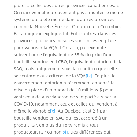
plutôt à celles des autres provinces canadiennes. «
On n’arrive malheureusement pas à monter le même
système qui a été monté dans d’autres provinces,
comme la Nouvelle-Écosse, l’Ontario ou la Colombie-
Britannique », explique-t-il. Entre autres, dans ces
provinces, plusieurs mesures sont mises en place
pour valoriser la VQA. L’Ontario, par exemple,
subventionne l’équivalent de 35 % du prix d’une
bouteille vendue en LCBO, l’équivalent ontarien de la
SAQ, mais uniquement sous la condition que celle-ci
se conforme aux critères de la VQA
[ix]
. En plus, le
gouvernement ontarien a récemment annoncé la
mise en place d’un budget de 10 millions $ pour
venir en aide aux vigneron·ne·s impacté·e·s par la
COVID-19, notamment ceux et celles qui vendent à
même le vignoble
[x]
. Au Québec, c’est 2 $ par
bouteille vendue en SAQ qui est accordé à un
produit IGP, en plus du 18 % remis à tout
producteur, IGP ou non
[xi]
. Des différences qui,