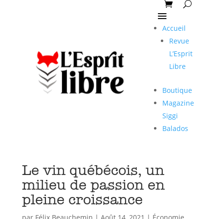
Accueil
Revue
L’Esprit
Libre
Boutique
Magazine
Siggi
Balados
Le vin québécois, un
milieu de passion en
pleine croissance
par
Félix Beauchemin
|
Août 14, 2021
|
Économie
,