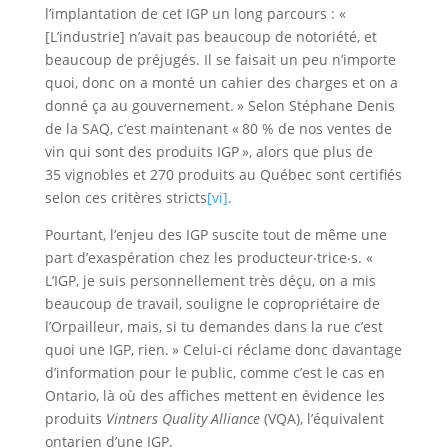
l’implantation de cet IGP un long parcours : «
[L’industrie] n’avait pas beaucoup de notoriété, et
beaucoup de préjugés. Il se faisait un peu n’importe
quoi, donc on a monté un cahier des charges et on a
donné ça au gouvernement. » Selon Stéphane Denis
de la SAQ, c’est maintenant « 80 % de nos ventes de
vin qui sont des produits IGP », alors que plus de
35 vignobles et 270 produits au Québec sont certifiés
selon ces critères stricts
[vi]
.
Pourtant, l’enjeu des IGP suscite tout de même une
part d’exaspération chez les producteur‧trice‧s. «
L’IGP, je suis personnellement très déçu, on a mis
beaucoup de travail, souligne le copropriétaire de
l’Orpailleur, mais, si tu demandes dans la rue c’est
quoi une IGP, rien. » Celui-ci réclame donc davantage
d’information pour le public, comme c’est le cas en
Ontario, là où des affiches mettent en évidence les
produits
Vintners Quality Alliance
(VQA), l’équivalent
ontarien d’une IGP.