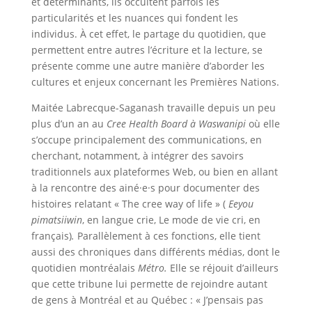
et déterminants, ils occultent parfois les
particularités et les nuances qui fondent les
individus. À cet effet, le partage du quotidien, que
permettent entre autres l’écriture et la lecture, se
présente comme une autre manière d’aborder les
cultures et enjeux concernant les Premières Nations.
Maitée Labrecque-Saganash travaille depuis un peu
plus d’un an au
Cree Health Board à Waswanipi
où elle
s’occupe principalement des communications, en
cherchant, notamment, à intégrer des savoirs
traditionnels aux plateformes Web, ou bien en allant
à la rencontre des ainé·e·s pour documenter des
histoires relatant « The cree way of life » (
Eeyou
pimatsiiwin
, en langue crie, Le mode de vie cri, en
français)
.
Parallèlement à ces fonctions, elle tient
aussi des chroniques dans différents médias, dont le
quotidien montréalais
Métro.
Elle se réjouit d’ailleurs
que cette tribune lui permette de rejoindre autant
de gens à Montréal et au Québec : « J’pensais pas