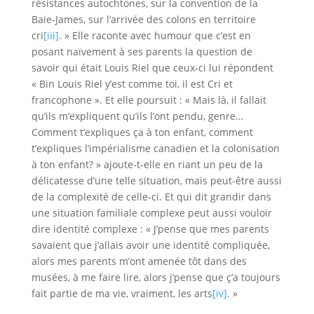
résistances autochtones, sur la convention de la
Baie-James, sur l’arrivée des colons en territoire
cri
[iii]
. » Elle raconte avec humour que c’est en
posant naïvement à ses parents la question de
savoir qui était Louis Riel que ceux-ci lui répondent
« Bin Louis Riel y’est comme toi, il est Cri et
francophone ». Et elle poursuit : « Mais là, il fallait
qu’ils m’expliquent qu’ils l’ont pendu, genre…
Comment t’expliques ça à ton enfant, comment
t’expliques l’impérialisme canadien et la colonisation
à ton enfant? » ajoute-t-elle en riant un peu de la
délicatesse d’une telle situation, mais peut-être aussi
de la complexité de celle-ci. Et qui dit grandir dans
une situation familiale complexe peut aussi vouloir
dire identité complexe : « J’pense que mes parents
savaient que j’allais avoir une identité compliquée,
alors mes parents m’ont amenée tôt dans des
musées, à me faire lire, alors j’pense que ç’a toujours
fait partie de ma vie, vraiment, les arts
[iv]
. »