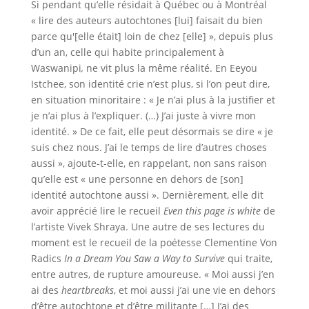
Si pendant qu’elle résidait à Québec ou à Montréal
« lire des auteurs autochtones [lui] faisait du bien
parce qu'[elle était] loin de chez [elle] », depuis plus
d’un an, celle qui habite principalement à
Waswanipi
,
ne vit plus la même réalité. En Eeyou
Istchee, son identité crie n’est plus, si l’on peut dire,
en situation minoritaire : « Je n’ai plus à la justifier et
je n’ai plus à l’expliquer. (…) J’ai juste à vivre mon
identité. » De ce fait, elle peut désormais se dire « je
suis chez nous. J’ai le temps de lire d’autres choses
aussi », ajoute-t-elle, en rappelant, non sans raison
qu’elle est « une personne en dehors de [son]
identité autochtone aussi ». Dernièrement, elle dit
avoir apprécié lire le recueil
Even this page is white
de
l’artiste Vivek Shraya. Une autre de ses lectures du
moment est le recueil de la poétesse Clementine Von
Radics
In a Dream You Saw a Way to Survive
qui traite,
entre autres, de rupture amoureuse. « Moi aussi j’en
ai des
heartbreaks
, et moi aussi j’ai une vie en dehors
d’être autochtone et d’être militante […] J’ai des