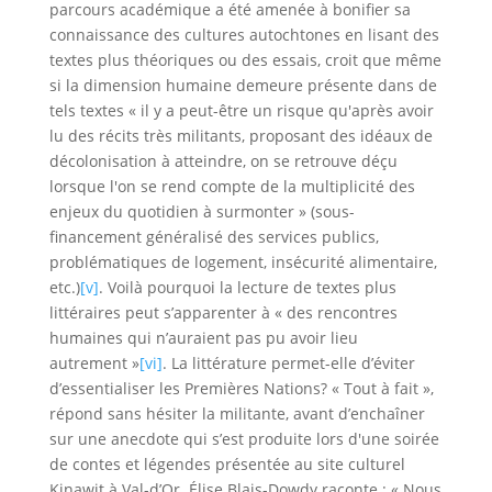
parcours académique a été amenée à bonifier sa
connaissance des cultures autochtones en lisant des
textes plus théoriques ou des essais, croit que même
si la dimension humaine demeure présente dans de
tels textes « il y a peut-être un risque qu'après avoir
lu des récits très militants, proposant des idéaux de
décolonisation à atteindre, on se retrouve déçu
lorsque l'on se rend compte de la multiplicité des
enjeux du quotidien à surmonter » (sous-
financement généralisé des services publics,
problématiques de logement, insécurité alimentaire,
etc.)
[v]
. Voilà pourquoi la lecture de textes plus
littéraires peut s’apparenter à « des rencontres
humaines qui n’auraient pas pu avoir lieu
autrement »
[vi]
. La littérature permet-elle d’éviter
d’essentialiser les Premières Nations? « Tout à fait »,
répond sans hésiter la militante, avant d’enchaîner
sur une anecdote qui s’est produite lors d'une soirée
de contes et légendes présentée au site culturel
Kinawit à Val-d’Or. Élise Blais-Dowdy raconte : « Nous