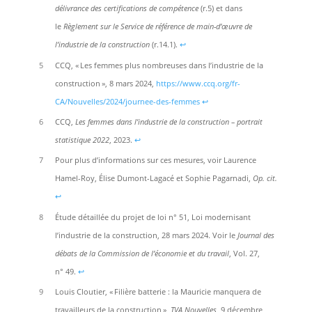
délivrance des certifications de compétence
(r.5) et dans
le
Règlement sur le Service de référence de main-d’œuvre de
l’industrie de la construction
(r.14.1).
↩︎
5
CCQ, « Les femmes plus nombreuses dans l’industrie de la
construction », 8 mars 2024,
https://www.ccq.org/fr-
CA/Nouvelles/2024/journee-des-femmes
↩︎
6
CCQ,
Les femmes dans l’industrie de la construction – portrait
statistique 2022
, 2023.
↩︎
7
Pour plus d’informations sur ces mesures, voir Laurence
Hamel-Roy, Élise Dumont-Lagacé et Sophie Pagarnadi,
Op. cit.
↩︎
8
Étude détaillée du projet de loi n° 51, Loi modernisant
l’industrie de la construction, 28 mars 2024. Voir le
Journal des
débats de la Commission de l’économie et du travail
, Vol. 27,
n° 49.
↩︎
9
Louis Cloutier, « Filière batterie : la Mauricie manquera de
travailleurs de la construction »,
TVA Nouvelles
, 9 décembre