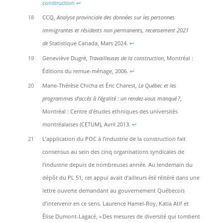
construction
↩︎
18
CCQ,
Analyse provinciale des données sur les personnes
immigrantes et résidents non permanents, recensement 2021
de
Statistique Canada, Mars 2024.
↩︎
19
Geneviève Dugré,
Travailleuses de la construction
, Montréal :
Éditions du remue-ménage, 2006.
↩︎
20
Marie-Thérèse Chicha et Éric Charest,
Le Québec et les
programmes d’accès à l’égalité : un rendez-vous manqué ?
,
Montréal : Centre d’études ethniques des universités
montréalaises (CETUM), Avril 2013.
↩︎
21
L’application du POC à l’industrie de la construction fait
consensus au sein des cinq organisations syndicales de
l’industrie depuis de nombreuses année. Au lendemain du
dépôt du PL 51, cet appui avait d’ailleurs été réitéré dans une
lettre ouverte demandant au gouvernement Québecois
d’intervenir en ce sens. Laurence Hamel-Roy, Katia Atif et
Élise Dumont-Lagacé, « Des mesures de diversité qui tombent