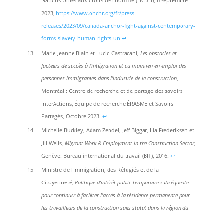
Nations Unies aux droits de l’homme (HCDH), 6 septembre
2023,
https://www.ohchr.org/fr/press-
releases/2023/09/canada-anchor-fight-against-contemporary-
forms-slavery-human-rights-un
↩︎
13
Marie-Jeanne Blain et Lucio Castracani,
Les obstacles et
facteurs de succès à l’intégration et au maintien en emploi des
personnes immigrantes dans l’industrie de la construction
,
Montréal : Centre de recherche et de partage des savoirs
InterActions, Équipe de recherche ÉRASME et Savoirs
Partagés, Octobre 2023.
↩︎
14
Michelle Buckley, Adam Zendel, Jeff Biggar, Lia Frederiksen et
Jill Wells,
Migrant Work & Employment in the Construction Sector
,
Genève: Bureau international du travail (BIT), 2016.
↩︎
15
Ministre de l’Immigration, des Réfugiés et de la
Citoyenneté,
Politique d’intérêt public temporaire subséquente
pour continuer à faciliter l’accès à la résidence permanente pour
les travailleurs de la construction sans statut dans la région du