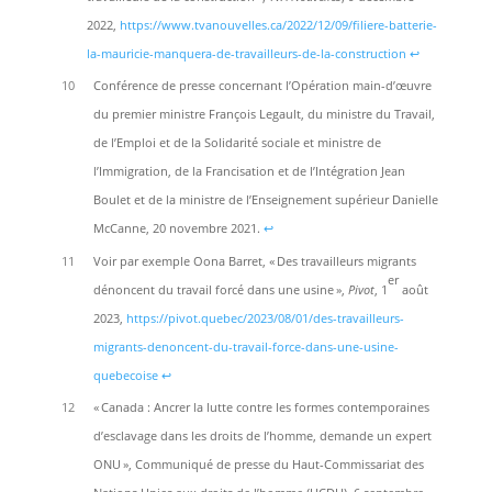
2022,
https://www.tvanouvelles.ca/2022/12/09/filiere-batterie-
la-mauricie-manquera-de-travailleurs-de-la-construction
↩︎
10
Conférence de presse concernant l’Opération main-d’œuvre
du premier ministre François Legault, du ministre du Travail,
de l’Emploi et de la Solidarité sociale et ministre de
l’Immigration, de la Francisation et de l’Intégration Jean
Boulet et de la ministre de l’Enseignement supérieur Danielle
McCanne, 20 novembre 2021.
↩︎
11
Voir par exemple Oona Barret, « Des travailleurs migrants
er
dénoncent du travail forcé dans une usine »,
Pivot
, 1
août
2023,
https://pivot.quebec/2023/08/01/des-travailleurs-
migrants-denoncent-du-travail-force-dans-une-usine-
quebecoise
↩︎
12
« Canada : Ancrer la lutte contre les formes contemporaines
d’esclavage dans les droits de l’homme, demande un expert
ONU », Communiqué de presse du Haut-Commissariat des