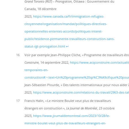
Grand Toronto (RGT) – Prorogation
, Ottawa : Gouvernement du
Canada, 18 décembre
2023,
https://www.canada.ca/fr/immigration-refugies-
citoyennete/organisation/mandat/politiques-directives-
operationnelles-ententes-accords/politiques-interet-
public/residence-permanente-travailleurs-construction-sans-
statut-rgt-prorogation.html
↩︎
16
Voir par exemple Jean-Philippe Cliche, « Programme de travailleurs ét
Construire
, 14 septembre 2022,
https://www.acqconstruire.com/actualit
temporaires-en-
construction#:~:text=Un%20programme%20sp%C3%A9cifique%20po
Jean-Sébastien Plourde, « Des talents internationaux pour nous aider à
2023,
https://www.acqconstruire.com/relations-du-travail/2963-des-ta
17
Francis Halin, « Le ministre Boulet veut plus de travailleurs
étrangers en construction »,
Le Journal de Montréal
, 23 octobre
2023,
https://www.journaldemontreal.com/2023/10/28/le-
ministre-boulet-veut-plus-de-travailleurs-etrangers-en-