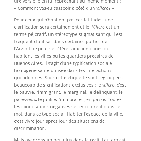
tire vers elle en lui reprochant au même moment :
« Comment vas-tu t’asseoir à côté d’un
villero
? »
Pour ceux qui n’habitent pas ces latitudes, une
clarification sera certainement utile.
Villero
est un
terme péjoratif, un stéréotype stigmatisant qu’il est
fréquent d’utiliser dans certaines parties de
l’Argentine pour se référer aux personnes qui
habitent les villes ou les quartiers précaires de
Buenos Aires. Il s’agit d’une typification sociale
homogénéisante utilisée dans les interactions
quotidiennes. Sous cette étiquette sont regroupées
beaucoup de significations exclusives : le
villero
, c’est
le pauvre, l’immigrant, le marginal, le délinquant, le
paresseux, le junkie, l’immoral et j’en passe. Toutes
les connotations négatives se rencontrent dans ce
mot, dans ce type social. Habiter l’espace de la ville,
c’est vivre jour après jour des situations de
discrimination.
Mais avançons un peu plus dans le récit. Lautaro est