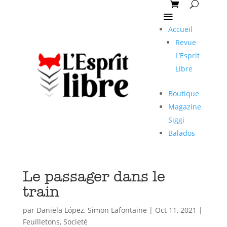
Accueil
Revue
L’Esprit
Libre
Boutique
Magazine
Siggi
Balados
Le passager dans le
train
par
Daniela López
,
Simon Lafontaine
|
Oct 11, 2021
|
Feuilletons
,
Societé