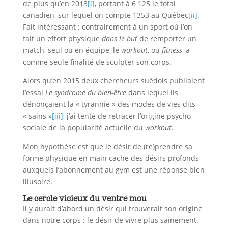
de plus qu’en 2013
[i]
, portant à 6 125 le total
canadien, sur lequel on compte 1353 au Québec
[ii]
.
Fait intéressant : contrairement à un sport où l’on
fait un effort physique
dans le but
de remporter un
match, seul ou en équipe, le
workout
, ou
fitness
, a
comme seule finalité de sculpter son corps.
Alors qu’en 2015 deux chercheurs suédois publiaient
l’essai
Le syndrome du bien-être
dans lequel ils
dénonçaient la « tyrannie » des modes de vies dits
« sains »
[iii]
, j’ai tenté de retracer l’origine psycho-
sociale de la popularité actuelle du
workout
.
Mon hypothèse est que le désir de (re)prendre sa
forme physique en main cache des désirs profonds
auxquels l’abonnement au gym est une réponse bien
illusoire.
Le cercle vicieux du ventre mou
Il y aurait d’abord un désir qui trouverait son origine
dans notre corps : le désir de vivre plus sainement.