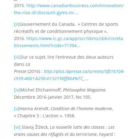
2015.
http://www.canadianbusiness.com/innovation/
the-rise-of-discount-gyms-in-...
[ii]
Gouvernement du Canada, « Centres de sports
récréatifs et de conditionnement physique »,
2016.
https://www.ic.gc.ca/app/scr/sbms/sbb/cis/eta
blissements.html?code=71394...
[iii]
Sur ce sujet, lire l’entrevue des deux auteurs
dans
La
Presse
(2016) :
http://plus.lapresse.ca/screens/5fb16104-
c939-4061-b25b-0132190ff864%7C_...
[iv]
Michel Eltchaninoff,
Philosophie Magazine
,
Décembre 2016-janvier 2017, No 105.
[v]
Hanna Arendt,
Condition de l'homme moderne
,
« Chapitre 5 : L'action », 1958.
[vi]
Slavoj Žižeck,
La nouvelle lutte des classes : Les
vraies causes des réfugiés et du terrorisme
, Fayard :