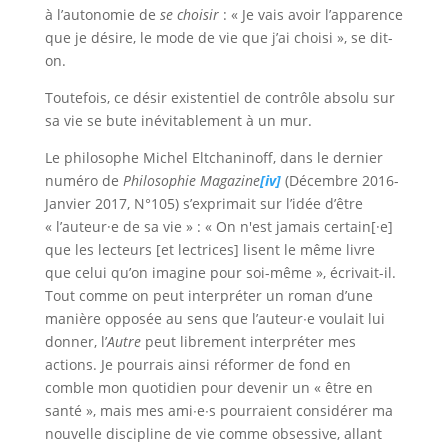
à l’autonomie de
se
choisir
: « Je vais avoir l’apparence
que je désire, le mode de vie que j’ai choisi », se dit-
on.
Toutefois, ce désir existentiel de contrôle absolu sur
sa vie se bute inévitablement à un mur.
Le philosophe Michel Eltchaninoff, dans le dernier
numéro de
Philosophie Magazine
[iv]
(Décembre 2016-
Janvier 2017, N°105) s’exprimait sur l’idée d’être
« l’auteur·e de sa vie » : « On n'est jamais certain[·e]
que les lecteurs [et lectrices] lisent le même livre
que celui qu’on imagine pour soi-même », écrivait-il.
Tout comme on peut interpréter un roman d’une
manière opposée au sens que l’auteur∙e voulait lui
donner, l’
Autre
peut librement interpréter mes
actions. Je pourrais ainsi réformer de fond en
comble mon quotidien pour devenir un « être en
santé », mais mes ami∙e∙s pourraient considérer ma
nouvelle discipline de vie comme obsessive, allant