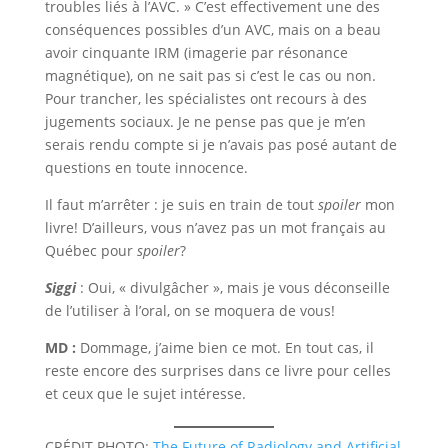
troubles liés à l’AVC. » C’est effectivement une des
conséquences possibles d’un AVC, mais on a beau
avoir cinquante IRM (imagerie par résonance
magnétique), on ne sait pas si c’est le cas ou non.
Pour trancher, les spécialistes ont recours à des
jugements sociaux. Je ne pense pas que je m’en
serais rendu compte si je n’avais pas posé autant de
questions en toute innocence.
Il faut m’arrêter : je suis en train de tout
spoiler
mon
livre! D’ailleurs, vous n’avez pas un mot français au
Québec pour
spoiler
?
Siggi
: Oui, « divulgâcher », mais je vous déconseille
de l’utiliser à l’oral, on se moquera de vous!
MD :
Dommage, j’aime bien ce mot. En tout cas, il
reste encore des surprises dans ce livre pour celles
et ceux que le sujet intéresse.
CRÉDIT PHOTO:
The Future of Radiology and Artificial