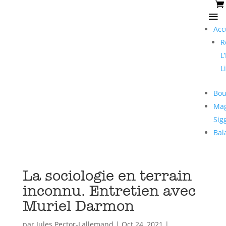
Acc
R
L
L
Bou
Mag
Sig
Bal
La sociologie en terrain
inconnu. Entretien avec
Muriel Darmon
par
Jules Pector-Lallemand
|
Oct 24, 2021
|