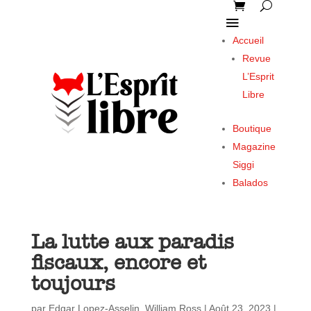
Accueil
Revue
L’Esprit
Libre
Boutique
Magazine
Siggi
Balados
La lutte aux paradis
fiscaux, encore et
toujours
par
Edgar Lopez-Asselin
,
William Ross
|
Août 23, 2023
|