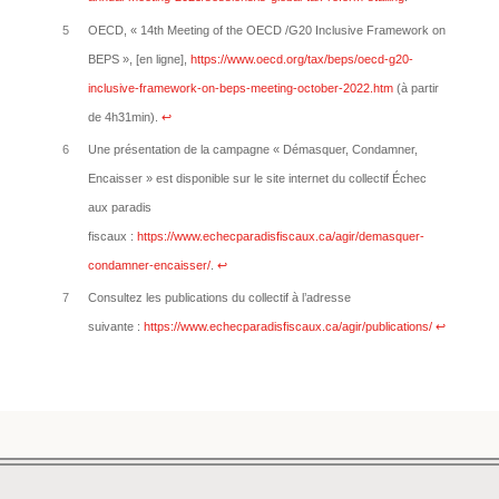
5
OECD, « 14th Meeting of the OECD /G20 Inclusive Framework on
BEPS », [en ligne],
https://www.oecd.org/tax/beps/oecd-g20-
inclusive-framework-on-beps-meeting-october-2022.htm
(à partir
de 4h31min).
↩︎
6
Une présentation de la campagne « Démasquer, Condamner,
Encaisser » est disponible sur le site internet du collectif Échec
aux paradis
fiscaux :
https://www.echecparadisfiscaux.ca/agir/demasquer-
condamner-encaisser/
.
↩︎
7
Consultez les publications du collectif à l’adresse
suivante :
https://www.echecparadisfiscaux.ca/agir/publications/
↩︎