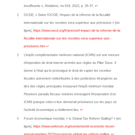
insuffisante »,
Relations
, no 818, 2022, p. 35-37.
↩︎
2
OCDE, « Selon l’OCDE, l’impact de la réforme de la fiscalité
internationale sur les recettes sera supérieur aux prévisions » [en
ligne],
https://www.oecd.org/fr/presse/l-impact-de-la-reforme-de-la-
fiscalite-internationale-sur-les-recettes-sera-superieur-aux-
previsions.htm
↩︎
3
L’impôt complémentaire minimum national (ICMN) est une mesure
d’imposition de droit interne arrimée aux règles du Pilier Deux. Il
donne à l’état qui le promulgue le droit de capter les recettes
fiscales autrement redistribuées à des juridictions étrangères au
titre des règles principales instaurant l’impôt minimum mondial.
Plusieurs paradis fiscaux notoires envisagent l’instauration d’un
ICMN puisque celui-ci leur donnerait préséance sur les pays où
l’activité économique a réellement lieu.
↩︎
4
Forum économique mondial, « Is Global Tax Reform Stalling? » [en
ligne],
https://www.weforum.org/events/world-economic-forum-
annual-meeting-2023/sessions/is-global-tax-reform-stalling
.
↩︎