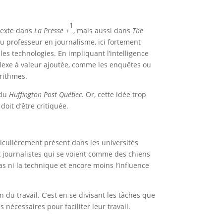
1
texte dans
La Presse +
, mais aussi dans
The
 du professeur en journalisme, ici fortement
lles technologies. En impliquant l’intelligence
omplexe à valeur ajoutée, comme les enquêtes ou
gorithmes.
 du
Huffington Post Québec
. Or, cette idée trop
doit d’être critiquée.
ticulièrement présent dans les universités
x journalistes qui se voient comme des chiens
as ni la technique et encore moins l’influence
 du travail. C’est en se divisant les tâches que
s nécessaires pour faciliter leur travail.