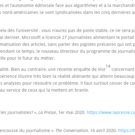
s et l’autonomie éditoriale face aux algorithmes et à la marchandi
s nord-américaines se sont syndicalisées dans les cinq dernières 
t cela dès l’université : vous n’aurez pas de poste stable, ce ne sera
i dernier, Microsoft a licencié 27 journalistes alimentant le porta
atisation des articles, sans parler des pigistes précaires qui ont
. Pendant ce temps, le nouveau directeur du programme de journa
icielle pour le futur du métier.
14
éalité. Bien au contraire, une récente enquête de
Vice
concernant 
ience illustre très bien la réalité aliénante qui atteint beaucoup d
 analyses pour résoudre ce problème. Il faut surtout cesser de co
au service de ceux qui la mettent en branle.
les journalistes? »,
La Presse
, 1er mai 2020.
https://www.lapresse.c
la rescousse du journalisme »,
The Conversation
, 16 avril 2020.
https://