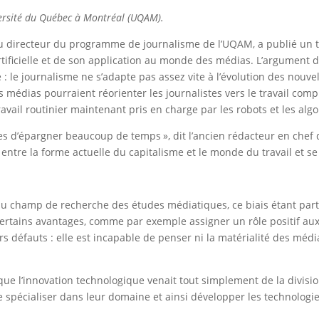
versité du Québec à Montréal (UQAM).
eau directeur du programme de journalisme de l’UQAM, a publié un 
e artificielle et de son application au monde des médias. L’argument
e : le journalisme ne s’adapte pas assez vite à l’évolution des nouve
les médias pourraient réorienter les journalistes vers le travail c
 travail routinier maintenant pris en charge par les robots et les al
tes d’épargner beaucoup de temps », dit l’ancien rédacteur en chef
ntre la forme actuelle du capitalisme et le monde du travail et se 
te du champ de recherche des études médiatiques, ce biais étant par
 certains avantages, comme par exemple assigner un rôle positif au
rs défauts : elle est incapable de penser ni la matérialité des médi
que l’innovation technologique venait tout simplement de la division
se spécialiser dans leur domaine et ainsi développer les technologie