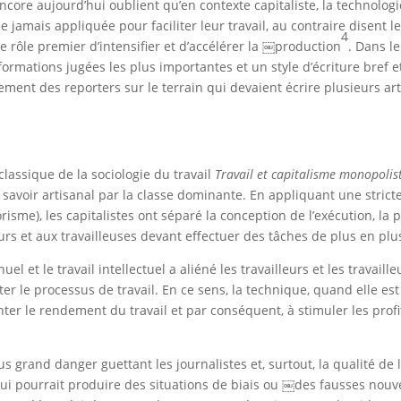
ncore aujourd’hui oublient qu’en contexte capitaliste, la technolo
e jamais appliquée pour faciliter leur travail, au contraire disent le
4
 rôle premier d’intensifier et d’accélérer la ￼production
. Dans l
nformations jugées les plus importantes et un style d’écriture bref
ent des reporters sur le terrain qui devaient écrire plusieurs art
lassique de la sociologie du travail
Travail et capitalisme monopolis
savoir artisanal par la classe dominante. En appliquant une stricte
orisme), les capitalistes ont séparé la conception de l’exécution, la
urs et aux travailleuses devant effectuer des tâches de plus en plu
el et le travail intellectuel a aliéné les travailleurs et les travail
r le processus de travail. En ce sens, la technique, quand elle es
nter le rendement du travail et par conséquent, à stimuler les prof
 grand danger guettant les journalistes et, surtout, la qualité de l
ui pourrait produire des situations de biais ou ￼des fausses nouve