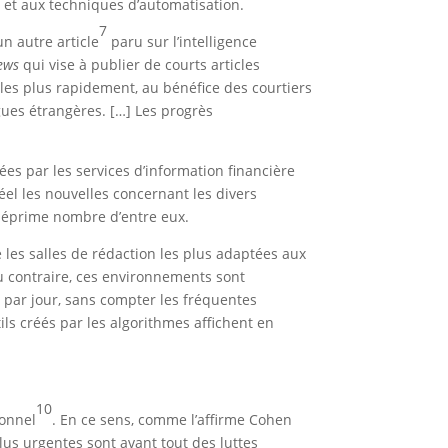
es et aux techniques d’automatisation.
7
n autre article
paru sur l’intelligence
News
qui vise à publier de courts articles
les plus rapidement, au bénéfice des courtiers
gues étrangères. […] Les progrès
ées par les services d’information financière
éel les nouvelles concernant les divers
i déprime nombre d’entre eux.
les salles de rédaction les plus adaptées aux
Au contraire, ces environnements sont
es par jour, sans compter les fréquentes
ils créés par les algorithmes affichent en
10
ionnel
. En ce sens, comme l’affirme Cohen
plus urgentes sont avant tout des luttes