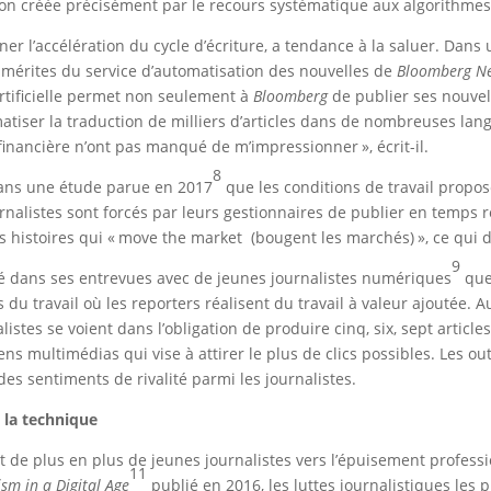
ation créée précisément par le recours systématique aux algorithm
r l’accélération du cycle d’écriture, a tendance à la saluer. Dans u
es mérites du service d’automatisation des nouvelles de
Bloomberg 
artificielle permet non seulement à
Bloomberg
de publier ses nouvel
atiser la traduction de milliers d’articles dans de nombreuses lan
financière n’ont pas manqué de m’impressionner », écrit-il.
8
dans une étude parue en 2017
que les conditions de travail propos
urnalistes sont forcés par leurs gestionnaires de publier en temps r
es histoires qui « move the market (bougent les marchés) », ce qu
9
ré dans ses entrevues avec de jeunes journalistes numériques
que 
du travail où les reporters réalisent du travail à valeur ajoutée. 
istes se voient dans l’obligation de produire cinq, six, sept articl
ns multimédias qui vise à attirer le plus de clics possibles. Les out
es sentiments de rivalité parmi les journalistes.
 la technique
t de plus en plus de jeunes journalistes vers l’épuisement profess
11
ism in a Digital Age
publié en 2016, les luttes journalistiques les 