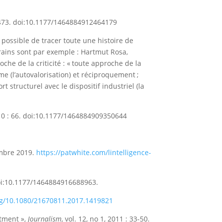
59–473. doi:10.1177/1464884912464179
st possible de tracer toute une histoire de
orains sont par exemple : Hartmut Rosa,
che de la criticité : « toute approche de la
e (l’autovalorisation) et réciproquement ;
structurel avec le dispositif industriel (la
 2010 : 66. doi:10.1177/1464884909350644
embre 2019.
https://patwhite.com/lintelligence-
. doi:10.1177/1464884916688963.
org/10.1080/21670811.2017.1419821
itment »,
Journalism
, vol. 12, no 1, 2011 : 33-50.