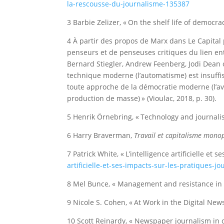
la-rescousse-du-journalisme-135387
3 Barbie Zelizer, « On the shelf life of democra
4 À partir des propos de Marx dans Le Capital po
penseurs et de penseuses critiques du lien ent
Bernard Stiegler, Andrew Feenberg, Jodi Dean ou
technique moderne (l’automatisme) est insuffis
toute approche de la démocratie moderne (l’avè
production de masse) » (Vioulac, 2018, p. 30).
5 Henrik Örnebring, « Technology and journalis
6 Harry Braverman,
Travail et capitalisme monop
7 Patrick White, « L’intelligence artificielle et 
artificielle-et-ses-impacts-sur-les-pratiques-jo
8 Mel Bunce, « Management and resistance in 
9 Nicole S. Cohen, « At Work in the Digital Ne
10 Scott Reinardy, « Newspaper journalism in c