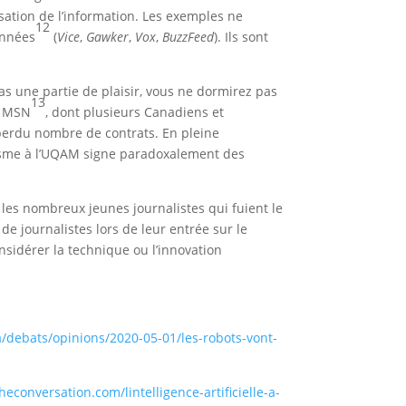
sation de l’information. Les exemples ne
12
années
(
Vice
,
Gawker
,
Vox
,
BuzzFeed
). Ils sont
 pas une partie de plaisir, vous ne dormirez pas
13
il MSN
, dont plusieurs Canadiens et
 perdu nombre de contrats. En pleine
lisme à l’UQAM signe paradoxalement des
les nombreux jeunes journalistes qui fuient le
e journalistes lors de leur entrée sur le
nsidérer la technique ou l’innovation
a/debats/opinions/2020-05-01/les-robots-vont-
theconversation.com/lintelligence-artificielle-a-