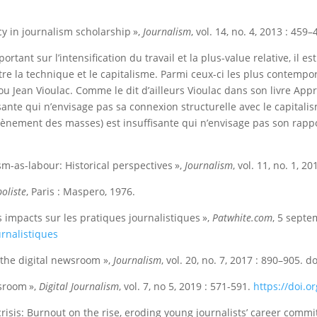
cy in journalism scholarship »,
Journalism
, vol. 14, no. 4, 2013 : 4
rtant sur l’intensification du travail et la plus-value relative, il e
re la technique et le capitalisme. Parmi ceux-ci les plus contemp
 Jean Vioulac. Comme le dit d’ailleurs Vioulac dans son livre Appro
ante qui n’envisage pas sa connexion structurelle avec le capitalism
nement des masses) est insuffisante qui n’envisage pas son rapport 
m-as-labour: Historical perspectives »,
Journalism
, vol. 11, no. 1,
oliste
, Paris : Maspero, 1976.
ses impacts sur les pratiques journalistiques »,
Patwhite.com
, 5 sept
urnalistiques
the digital newsroom »,
Journalism
, vol. 20, no. 7, 2017 : 890–905
wsroom »,
Digital Journalism
, vol. 7, no 5, 2019 : 571-591.
https://doi.
risis: Burnout on the rise, eroding young journalists’ career comm