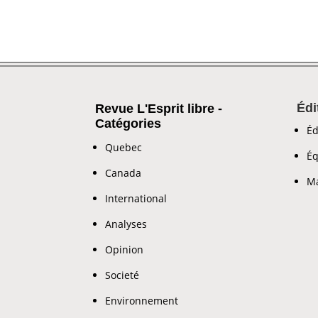
Édi
Revue L'Esprit libre -
Catégories
Éd
Quebec
Éq
Canada
Ma
International
Analyses
Opinion
Societé
Environnement