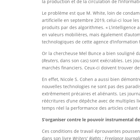
la production et de la circulation de l’inform
Le problème est que M. White, loin de condamne
artificielle en septembre 2019, celui-ci loue l
produits par des algorithmes. « L’intelligence 
en valeurs mobilières, mais également d’autom
technologiques de cette agence d’information 
Or la chercheuse Mel Bunce a bien souligné 
(
Reuters
, dans son cas) sont exécrables. Les jo
marchés financiers. Ceux-ci doivent trouver d
En effet, Nicole S. Cohen a aussi bien démont
nouvelles technologies ne sont pas des paradis 
extrêmement précaires et aliénants. Les journal
réécritures d’une dépêche avec de multiples lie
temps réel la performance des articles créant d
S’organiser contre le pouvoir instrumental de
Ces conditions de travail éprouvantes poussen
dans son livre
Writers' Rights : Freelance Journal