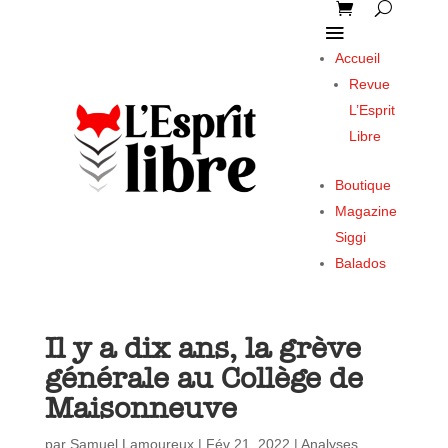
Accueil
Revue
L’Esprit
Libre
Boutique
Magazine
Siggi
Balados
Il y a dix ans, la grève
générale au Collège de
Maisonneuve
par
Samuel Lamoureux
|
Fév 21, 2022
|
Analyses
,