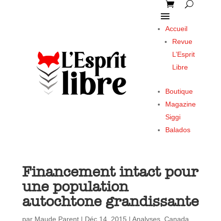
Accueil
Revue
L’Esprit
Libre
Boutique
Magazine
Siggi
Balados
Financement intact pour
une population
autochtone grandissante
par
Maude Parent
|
Déc 14, 2015
|
Analyses
,
Canada