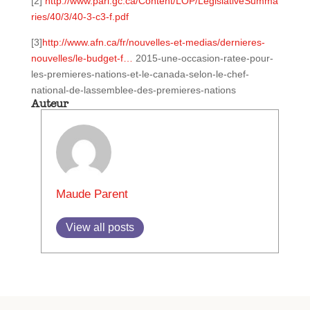
[2]
http://www.parl.gc.ca/Content/LOP/LegislativeSumma
ries/40/3/40-3-c3-f.pdf
[3]
http://www.afn.ca/fr/nouvelles-et-medias/dernieres-
nouvelles/le-budget-f…
2015-une-occasion-ratee-pour-
les-premieres-nations-et-le-canada-selon-le-chef-
national-de-lassemblee-des-premieres-nations
Auteur
Maude Parent
View all posts