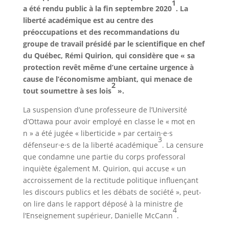
1
a été rendu public à la fin septembre 2020
. La
liberté académique est au centre des
préoccupations et des recommandations du
groupe de travail présidé par le scientifique en chef
du Québec, Rémi Quirion, qui considère que « sa
protection revêt même d’une certaine urgence à
cause de l’économisme ambiant, qui menace de
2
tout soumettre à ses lois
».
La suspension d’une professeure de l’Université
d’Ottawa pour avoir employé en classe le « mot en
n » a été jugée « liberticide » par certain·e·s
3
défenseur·e·s de la liberté académique
. La censure
que condamne une partie du corps professoral
inquiète également M. Quirion, qui accuse « un
accroissement de la rectitude politique influençant
les discours publics et les débats de société », peut-
on lire dans le rapport déposé à la ministre de
4
l’Enseignement supérieur, Danielle McCann
.