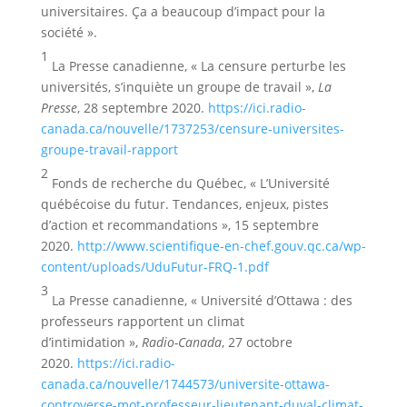
universitaires. Ça a beaucoup d’impact pour la
société ».
1
La Presse canadienne, « La censure perturbe les
universités, s’inquiète un groupe de travail »,
La
Presse
, 28 septembre 2020.
https://ici.radio-
canada.ca/nouvelle/1737253/censure-universites-
groupe-travail-rapport
2
Fonds de recherche du Québec, « L’Université
québécoise du futur. Tendances, enjeux, pistes
d’action et recommandations », 15 septembre
2020.
http://www.scientifique-en-chef.gouv.qc.ca/wp-
content/uploads/UduFutur-FRQ-1.pdf
3
La Presse canadienne, « Université d’Ottawa : des
professeurs rapportent un climat
d’intimidation »,
Radio-Canada
, 27 octobre
2020.
https://ici.radio-
canada.ca/nouvelle/1744573/universite-ottawa-
controverse-mot-professeur-lieutenant-duval-climat-