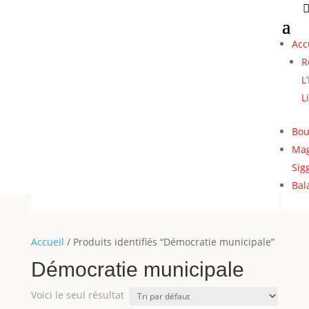
Acc
R
L
L
Bou
Mag
Sig
Bal
Accueil
/ Produits identifiés “Démocratie municipale”
Démocratie municipale
Voici le seul résultat