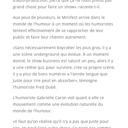
d'auto-production, parce que ça ne nous prend pas
grand chose pour faire un show», raconte-t-il.
Aux yeux de plusieurs, le Minifest arrive dans le
monde de l'humour à un moment où les humoristes
tentent effectivement de se rapprocher de leur
public et faire leur chemin autrement.
«Sans nécessairement boycotter les plus gros, il y a
une scène underground qui évolue. À un moment
donné, le show business est saturé un peu, alors il y
a une relève qui, pour survivre, crée sa propre scène.
Il y a plus de bons numéros a l'année longue que
Juste pour rire peut en absorber», témoigne
l'humoriste Fred Dubé.
L'humoriste Gabrielle Caron voit quant à elle ce
mouvement comme une évolution naturelle du
monde de l'humour.
«Il faut qu'on réalise qu'il n'y a pas que Juste pour
rire, on peut faire autre chose. Ce n'est pas comme