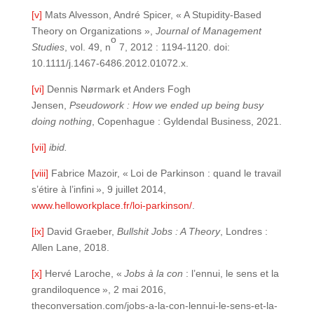
[v]
Mats Alvesson, André Spicer, « A Stupidity-Based
Theory on Organizations »,
Journal of Management
o
Studies
, vol. 49, n
7, 2012 : 1194-1120. doi:
10.1111/j.1467-6486.2012.01072.x.
[vi]
Dennis Nørmark et Anders Fogh
Jensen,
Pseudowork : How we ended up being busy
doing nothing
, Copenhague : Gyldendal Business, 2021.
[vii]
ibid.
[viii]
Fabrice Mazoir, « Loi de Parkinson : quand le travail
s’étire à l’infini », 9 juillet 2014,
www.helloworkplace.fr/loi-parkinson/
.
[ix]
David Graeber,
Bullshit Jobs : A Theory
, Londres :
Allen Lane, 2018.
[x]
Hervé Laroche, «
Jobs à la con
: l’ennui, le sens et la
grandiloquence », 2 mai 2016,
theconversation.com/jobs-a-la-con-lennui-le-sens-et-la-