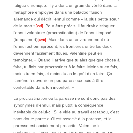
fatigue chronique. Il y a donc un grain de vérité dans la
métaphore employée dans une baladodiffusion
allemande qui décrit l’ennui comme « la plus petite sœur
de la mort »
[xvi]
. Pour être précis, il faudrait distinguer
l’ennui volontaire (procrastination) de l’ennui imposé
(temps mort)
[xvii]
. Mais dans un environnement où
l’ennui est omniprésent, les frontières entre les deux
deviennent facilement floues. Valentine peut en
témoigner. « Quand il arrive que tu aies quelque chose à
faire, tu finis par procrastiner à le faire. Moins tu en fais,
moins tu en fais, et moins tu as le goût d’en faire. Ça
t’amène à devenir un peu paresseux puis à être
confortable dans ton inconfort. »
La procrastination ou la paresse ne sont donc pas des
synonymes d’ennui, mais plutôt la conséquence
inévitable de celui-ci. Si le vide au travail est tabou, c’est
sans doute parce qu’il est associé à la paresse, et la
paresse est socialement proscrite. Valentine le
confirme : « J’avais peur que les gens pensent que je