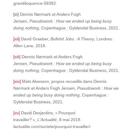
grandiloquence-58382.
[xi]
Dennis Nørmark et Anders Fogh
Jensen,
Pseudowork : How we ended up being busy
doing nothing
, Copenhague : Gyldendal Business, 2021.
[xii]
David Graeber,
Bullshit Jobs : A Theory
, Londres :
Allen Lane, 2018.
[xiii]
Dennis Nørmark et Anders Fogh
Jensen,
Pseudowork : How we ended up being busy
doing nothing
, Copenhague : Gyldendal Business, 2021.
[xiv]
Mats Alvesson, propos recueillis dans Dennis
Nørmark et Anders Fogh Jensen,
Pseudowork : How we
ended up being busy doing nothing
, Copenhague :
Gyldendal Business, 2021.
[xv]
David Desjardins, « Pourquoi
travailler? »,
L
’
Actualité
, 8 mai 2019.
lactualite.com/societe/pourquoi-travailler/.