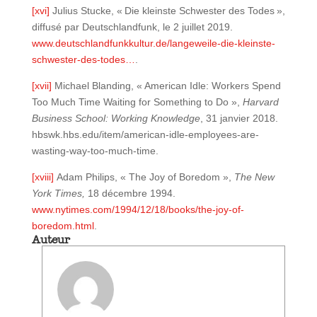
[xvi]
Julius Stucke, « Die kleinste Schwester des Todes »,
diffusé par Deutschlandfunk, le 2 juillet 2019.
www.deutschlandfunkkultur.de/langeweile-die-kleinste-
schwester-des-todes…
.
[xvii]
Michael Blanding, « American Idle: Workers Spend
Too Much Time Waiting for Something to Do »,
Harvard
Business School: Working Knowledge
, 31 janvier 2018.
hbswk.hbs.edu/item/american-idle-employees-are-
wasting-way-too-much-time.
[xviii]
Adam Philips, « The Joy of Boredom »,
The New
York Times,
18 décembre 1994.
www.nytimes.com/1994/12/18/books/the-joy-of-
boredom.html
.
Auteur