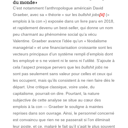
du monde »
C’est notamment l’anthropologue américain David
Graeber, avec sa « théorie » sur les
bullshit jobs
[ii]
(«
emplois à la con ») exposée dans un livre paru en 2018,
et rapidement devenu un best-seller, qui donne un nom
peu charmant au phénomène social qu’a vécu
Valentine. Graeber avance l’idée qu’un « féodalisme
managérial » et une financiarisation croissante sont les
vecteurs principaux d’un système rempli d’emplois dont
les employé·e·s ne voient ni le sens ni l’utilité. S’ajoute à
cela l’aspect presque pervers que les
bullshit jobs
ne
sont pas seulement sans valeur pour celles et ceux qui
les occupent, mais qu’ils consistent à ne rien faire dès le
départ. Une critique classique, voire usée, du
capitalisme, pourrait-on dire. Pourtant, la nature
subjective de cette analyse se situe au cœur des
emplois à la con — Graeber le souligne à maintes
reprises dans son ouvrage. Ainsi, le personnel concerné
est convaincu que rien ne se passerait si l’on éliminait
leur poste, et ce, malgré le fait qu’il s’agit le plus souvent