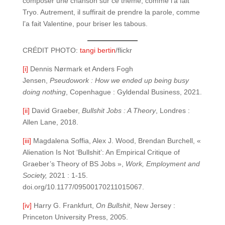
composer une chanson sur ce thème, comme l’a fait
Tryo. Autrement, il suffirait de prendre la parole, comme
l’a fait Valentine, pour briser les tabous.
CRÉDIT PHOTO:
tangi bertin
/flickr
[i]
Dennis Nørmark et Anders Fogh
Jensen,
Pseudowork : How we ended up being busy
doing nothing
, Copenhague : Gyldendal Business, 2021.
[ii]
David Graeber,
Bullshit Jobs : A Theory
, Londres :
Allen Lane, 2018.
[iii]
Magdalena Soffia, Alex J. Wood, Brendan Burchell, «
Alienation Is Not ‘Bullshit’: An Empirical Critique of
Graeber’s Theory of BS Jobs »,
Work, Employment and
Society,
2021 : 1-15.
doi.org/10.1177/09500170211015067.
[iv]
Harry G. Frankfurt,
On Bullshit
, New Jersey :
Princeton University Press, 2005.