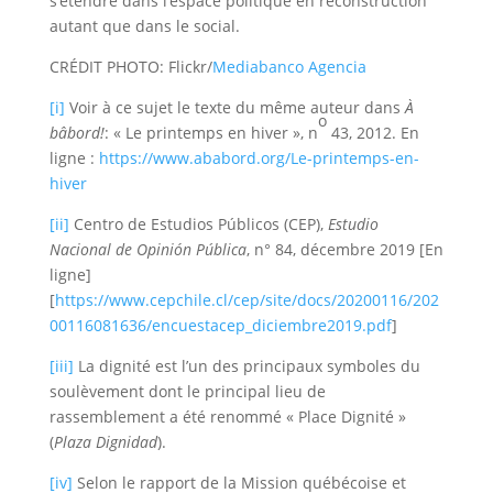
s’étendre dans l’espace politique en reconstruction
autant que dans le social.
CRÉDIT PHOTO: Flickr/
Mediabanco Agencia
[i]
Voir à ce sujet le texte du même auteur dans
À
o
bâbord!
: « Le printemps en hiver », n
43, 2012. En
ligne :
https://www.ababord.org/Le-printemps-en-
hiver
[ii]
Centro de Estudios Públicos (CEP),
Estudio
Nacional de Opinión Pública
, n° 84, décembre 2019 [En
ligne]
[
https://www.cepchile.cl/cep/site/docs/20200116/202
00116081636/encuestacep_diciembre2019.pdf
]
[iii]
La dignité est l’un des principaux symboles du
soulèvement dont le principal lieu de
rassemblement a été renommé « Place Dignité »
(
Plaza Dignidad
).
[iv]
Selon le rapport de la Mission québécoise et