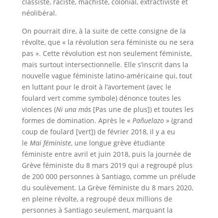
classiste, raciste, machiste, colonial, extractiviste et
néolibéral.
On pourrait dire, à la suite de cette consigne de la
révolte, que « la révolution sera féministe ou ne sera
pas ». Cette révolution est non seulement féministe,
mais surtout intersectionnelle. Elle s’inscrit dans la
nouvelle vague féministe latino-américaine qui, tout
en luttant pour le droit à l’avortement (avec le
foulard vert comme symbole) dénonce toutes les
violences (
Ni una más
[Pas une de plus]) et toutes les
formes de domination. Après le «
Pañuelazo
» (grand
coup de foulard [vert]) de février 2018, il y a eu
le
Mai féministe
, une longue grève étudiante
féministe entre avril et juin 2018, puis la journée de
Grève féministe du 8 mars 2019 qui a regroupé plus
de 200 000 personnes à Santiago, comme un prélude
du soulèvement. La Grève féministe du 8 mars 2020,
en pleine révolte, a regroupé deux millions de
personnes à Santiago seulement, marquant la