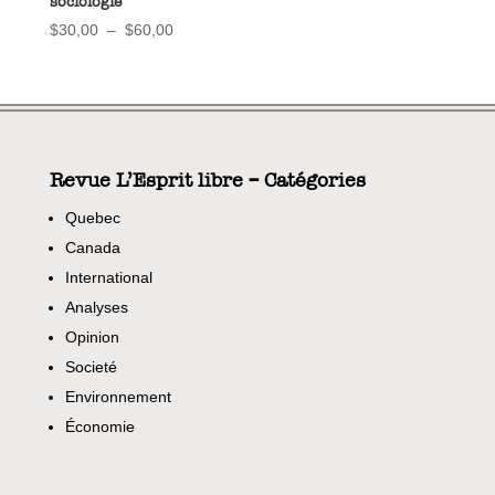
sociologie
Plage
$
30,00
–
$
60,00
de
prix :
$30,00
à
$60,00
Revue L’Esprit libre – Catégories
Quebec
Canada
International
Analyses
Opinion
Societé
Environnement
Économie