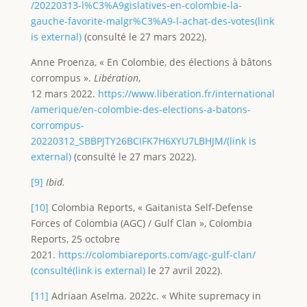
/20220313-l%C3%A9gislatives-en-colombie-la-
gauche-favorite-malgr%C3%A9-l-achat-des-votes(link
is external)
(consulté le 27 mars 2022).
Anne Proenza, « En Colombie, des élections à bâtons
corrompus ».
Libération
,
12 mars 2022.
https://www.liberation.fr/international
/amerique/en-colombie-des-elections-a-batons-
corrompus-
20220312_SBBPJTY26BCIFK7H6XYU7LBHJM/(link is
external)
(consulté le 27 mars 2022).
[9]
Ibid.
[10]
Colombia Reports, « Gaitanista Self-Defense
Forces of Colombia (AGC) / Gulf Clan », Colombia
Reports, 25 octobre
2021.
https://colombiareports.com/agc-gulf-clan/
(consulté(link is external)
le 27 avril 2022).
[11]
Adriaan Aselma. 2022c. « White supremacy in