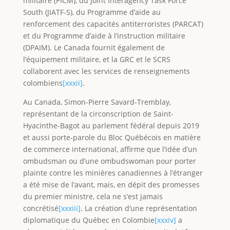
militaire (PICM), du Joint Interagency Task Force
South (JIATF-S), du Programme d’aide au
renforcement des capacités antiterroristes (PARCAT)
et du Programme d’aide à l’instruction militaire
(DPAIM). Le Canada fournit également de
l’équipement militaire, et la GRC et le SCRS
collaborent avec les services de renseignements
colombiens
[xxxii]
.
Au Canada, Simon-Pierre Savard-Tremblay,
représentant de la circonscription de Saint-
Hyacinthe-Bagot au parlement fédéral depuis 2019
et aussi porte-parole du Bloc Québécois en matière
de commerce international, affirme que l’idée d’un
ombudsman ou d’une ombudswoman pour porter
plainte contre les minières canadiennes à l’étranger
a été mise de l’avant, mais, en dépit des promesses
du premier ministre, cela ne s’est jamais
concrétisé
[xxxiii]
. La création d’une représentation
diplomatique du Québec en Colombie
[xxxiv]
a