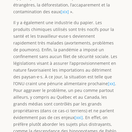
étrangères, la déforestation, l’accaparement et la
contamination des eaux
[xix]
».
Il y a également une industrie du papier. Les
produits chimiques utilisés sont très nocifs pour la
santé et les travailleur·euse·s deviennent
rapidement très malades (avortements, problèmes
de poumons). Enfin, la pandémie a imposé un
confinement sans aucun filet de sécurité sociale. Les
législations visant à assurer l’approvisionnement en
nature favorisaient les importations au détriment
des paysan·e·s. À ce jour, la situation est telle que
l’ONU craint une pénurie alimentaire prochaine
[xx]
.
Pour aggraver le problème, un peu comme partout
ailleurs, y compris au Québec et au Canada, les
grands médias sont contrôlés par les grands
propriétaires (dans ce cas-ci terriens) et ne parlent
évidemment pas de ces enjeux
[xxi]
. En effet, on
préfère plutôt aborder les sujets plus distrayants,
comme la descendance des hippopotames de Pablo