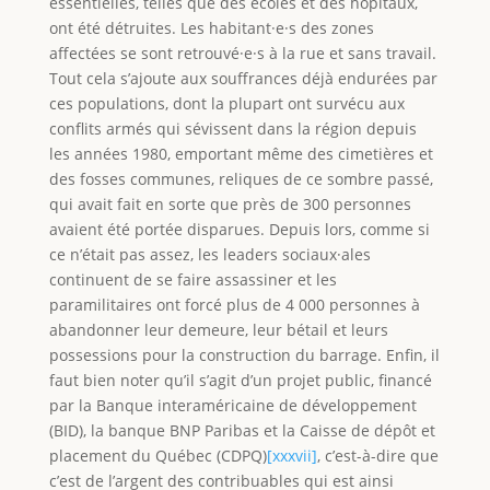
essentielles, telles que des écoles et des hôpitaux,
ont été détruites. Les habitant·e·s des zones
affectées se sont retrouvé·e·s à la rue et sans travail.
Tout cela s’ajoute aux souffrances déjà endurées par
ces populations, dont la plupart ont survécu aux
conflits armés qui sévissent dans la région depuis
les années 1980, emportant même des cimetières et
des fosses communes, reliques de ce sombre passé,
qui avait fait en sorte que près de 300 personnes
avaient été portée disparues. Depuis lors, comme si
ce n’était pas assez, les leaders sociaux·ales
continuent de se faire assassiner et les
paramilitaires ont forcé plus de 4 000 personnes à
abandonner leur demeure, leur bétail et leurs
possessions pour la construction du barrage. Enfin, il
faut bien noter qu’il s’agit d’un projet public, financé
par la Banque interaméricaine de développement
(BID), la banque BNP Paribas et la Caisse de dépôt et
placement du Québec (CDPQ)
[xxxvii]
, c’est-à-dire que
c’est de l’argent des contribuables qui est ainsi