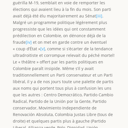
guérilla M-19, semblait en voie de remporter les
élections qui avaient lieu à la fin du mois. Son parti
avait déjà été élu majoritairement au Sénat
[iii]
.
Malgré un programme politique légèrement plus
progressiste que les idées qui ont constamment
prédilection en Colombie, on dénonce déjà de la
fraude
[iv]
et on met en garde contre un éventuel
« coup d’État »
[v]
, comme si s’écarter de la tendance
ultradroitiste et corrompue relevait du péché mortel!
Le « théâtre » offert par les partis politiques en
Colombie paraît insipide. Même s’il y avait
traditionnellement un Parti conservateur et un Parti
libéral, il y a de nos jours toute une palette de partis
aux noms qui portent tous plus à confusion les uns
que les autres : Centro Democrático, Partido Cambio
Radical, Partido de la Unión por la Gente, Partido
conservador, Movimiento Independiente de
Renovación Absoluta, Colombia Justas Libre (tous de
droite) et quelques partis plus à gauche (Partido
Liberal, Allianza verde, Polo, Dignidad, Unión