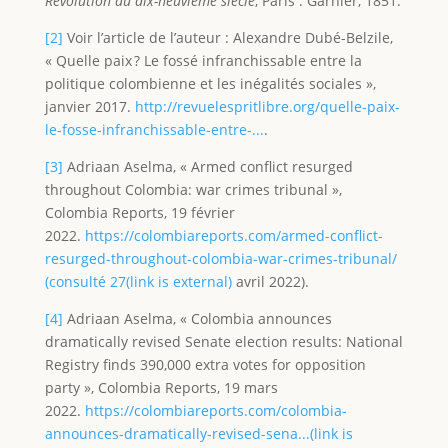
Révolution au dix-neuvième siècle
, Paris : Garnier, 1851.
[2]
Voir l’article de l’auteur : Alexandre Dubé-Belzile,
« Quelle paix ? Le fossé infranchissable entre la
politique colombienne et les inégalités sociales »,
janvier 2017.
http://revuelespritlibre.org/quelle-paix-
le-fosse-infranchissable-entre-...
.
[3]
Adriaan Aselma, « Armed conflict resurged
throughout Colombia: war crimes tribunal »,
Colombia Reports, 19 février
2022.
https://colombiareports.com/armed-conflict-
resurged-throughout-colombia-war-crimes-tribunal/
(consulté 27(link is external)
avril 2022).
[4]
Adriaan Aselma, « Colombia announces
dramatically revised Senate election results: National
Registry finds 390,000 extra votes for opposition
party », Colombia Reports, 19 mars
2022.
https://colombiareports.com/colombia-
announces-dramatically-revised-sena...(link is