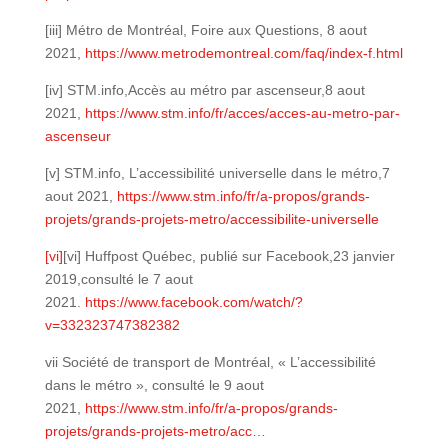
[iii] Métro de Montréal, Foire aux Questions, 8 aout
2021,
https://www.metrodemontreal.com/faq/index-f.html
[iv] STM.info,Accès au métro par ascenseur,8 aout
2021,
https://www.stm.info/fr/acces/acces-au-metro-par-
ascenseur
[v] STM.info, L’accessibilité universelle dans le métro,7
aout 2021,
https://www.stm.info/fr/a-propos/grands-
projets/grands-projets-metro/accessibilite-universelle
[vi]
[vi] Huffpost Québec, publié sur Facebook,23 janvier
2019,consulté le 7 aout
2021.
https://www.facebook.com/watch/?
v=332323747382382
vii Société de transport de Montréal, « L’accessibilité
dans le métro », consulté le 9 aout
2021,
https://www.stm.info/fr/a-propos/grands-
projets/grands-projets-metro/acc…