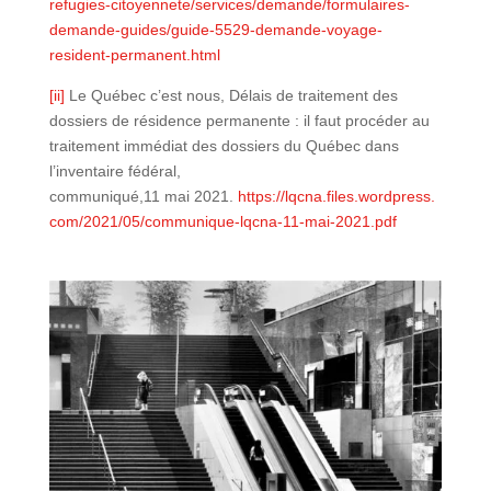
refugies-citoyennete/services/demande/formulaires-
demande-guides/guide-5529-demande-voyage-
resident-permanent.html
[ii]
Le Québec c’est nous, Délais de traitement des
dossiers de résidence permanente : il faut procéder au
traitement immédiat des dossiers du Québec dans
l’inventaire fédéral,
communiqué,11 mai 2021.
https://lqcna.files.wordpress.
com/2021/05/communique-lqcna-11-mai-2021.pdf