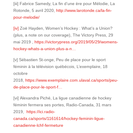
[iii] Fabrice Samedy, La fin d’une ère pour Mélodie, La
Rotonde, 5 avril 2020,
http://www.larotonde.ca/la-fin-
pour-melodie/
[iv]
Zoë Hayden, Women’s Hockey : What’s a Union?
(plus, a note on our coverage), The Victory Press, 29
mai 2019 ,
https://victorypress.org/2019/05/29/womens-
hockey-whats-a-union-plus-a-n…
[v] Sébastien St-onge, Peu de place pour le sport
féminin à la télévision québécois, L’exemplaire, 18
octobre
2018,
https://www.exemplaire.com.ulaval.ca/sports/peu-
de-place-pour-le-sport-f…
[vi] Alexandra Piché, La ligue canadienne de hockey
féminin fermera ses portes, Radio-Canada, 31 mars
2019,
https://ici.radio-
canada.ca/sports/1161614/hockey-feminin-ligue-
canadienne-lchf-fermeture