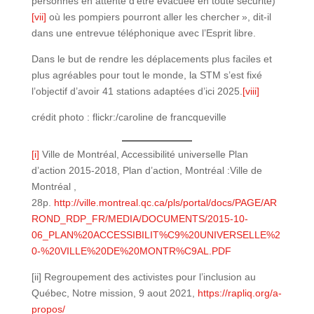
personnes en attente d’être évacuée en toute sécurité)
[vii]
où les pompiers pourront aller les chercher », dit-il
dans une entrevue téléphonique avec l’Esprit libre.
Dans le but de rendre les déplacements plus faciles et
plus agréables pour tout le monde, la STM s’est fixé
l’objectif d’avoir 41 stations adaptées d’ici 2025.
[viii]
crédit photo : flickr:/caroline de francqueville
[i]
Ville de Montréal, Accessibilité universelle Plan
d’action 2015-2018, Plan d’action, Montréal :Ville de
Montréal ,
28p.
http://ville.montreal.qc.ca/pls/portal/docs/PAGE/AR
ROND_RDP_FR/MEDIA/DOCUMENTS/2015-10-
06_PLAN%20ACCESSIBILIT%C9%20UNIVERSELLE%2
0-%20VILLE%20DE%20MONTR%C9AL.PDF
[ii] Regroupement des activistes pour l’inclusion au
Québec, Notre mission, 9 aout 2021,
https://rapliq.org/a-
propos/