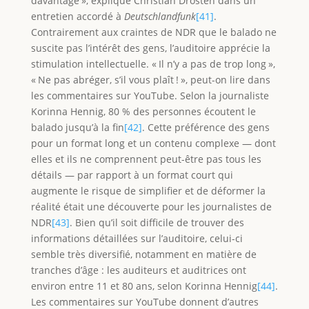
davantage », explique Christian Drosten dans un
entretien accordé à
Deutschlandfunk
[41]
.
Contrairement aux craintes de NDR que le balado ne
suscite pas l’intérêt des gens, l’auditoire apprécie la
stimulation intellectuelle. « Il n’y a pas de trop long »,
« Ne pas abréger, s’il vous plaît ! », peut-on lire dans
les commentaires sur YouTube. Selon la journaliste
Korinna Hennig, 80 % des personnes écoutent le
balado jusqu’à la fin
[42]
. Cette préférence des gens
pour un format long et un contenu complexe — dont
elles et ils ne comprennent peut-être pas tous les
détails — par rapport à un format court qui
augmente le risque de simplifier et de déformer la
réalité était une découverte pour les journalistes de
NDR
[43]
. Bien qu’il soit difficile de trouver des
informations détaillées sur l’auditoire, celui-ci
semble très diversifié, notamment en matière de
tranches d’âge : les auditeurs et auditrices ont
environ entre 11 et 80 ans, selon Korinna Hennig
[44]
.
Les commentaires sur YouTube donnent d’autres