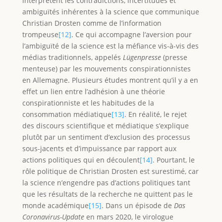
interprètent les contradictions, incertitudes et
ambiguïtés inhérentes à la science que communique
Christian Drosten comme de l’information
trompeuse
[12]
. Ce qui accompagne l’aversion pour
l’ambiguïté de la science est la méfiance vis-à-vis des
médias traditionnels, appelés
Lügenpresse
(presse
menteuse) par les mouvements conspirationnistes
en Allemagne. Plusieurs études montrent qu’il y a en
effet un lien entre l’adhésion à une théorie
conspirationniste et les habitudes de la
consommation médiatique
[13]
. En réalité, le rejet
des discours scientifique et médiatique s’explique
plutôt par un sentiment d’exclusion des processus
sous-jacents et d’impuissance par rapport aux
actions politiques qui en découlent
[14]
. Pourtant, le
rôle politique de Christian Drosten est surestimé, car
la science n’engendre pas d’actions politiques tant
que les résultats de la recherche ne quittent pas le
monde académique
[15]
. Dans un épisode de
Das
Coronavirus-Update
en mars 2020, le virologue