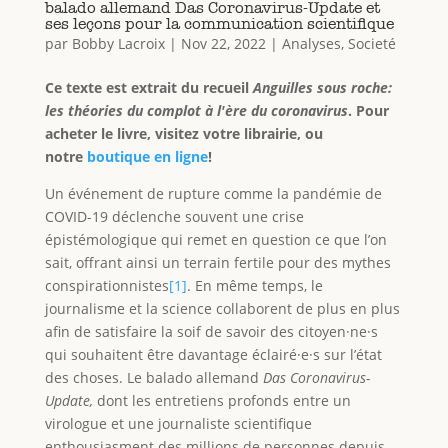
balado allemand Das Coronavirus-Update et
ses leçons pour la communication scientifique
par
Bobby Lacroix
|
Nov 22, 2022
|
Analyses
,
Societé
Ce texte est extrait du recueil
Anguilles sous roche:
les théories du complot à l'ère du coronavirus
. Pour
acheter le livre, visitez votre librairie, ou
notre
boutique en ligne
!
Un événement de rupture comme la pandémie de
COVID-19 déclenche souvent une crise
épistémologique qui remet en question ce que l’on
sait, offrant ainsi un terrain fertile pour des mythes
conspirationnistes
[1]
. En même temps, le
journalisme et la science collaborent de plus en plus
afin de satisfaire la soif de savoir des citoyen·ne·s
qui souhaitent être davantage éclairé·e·s sur l’état
des choses. Le balado allemand
Das Coronavirus-
Update,
dont les entretiens profonds entre un
virologue et une journaliste scientifique
enthousiasment des millions de personnes depuis