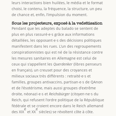
leurs interactions bien huilées, le média et le format
choisi, le contenu, la fréquence, la structure, un peu
de chance et, enfin, l’impulsion du moment.
Sous les projecteurs, exposé à la vedettisation
Pendant que les adeptes du balado se sentent de
plus en plus rassuré·e·s grâce aux informations
détaillées, les opposant∙e∙s des décisions politiques
manifestent dans les rues. L’un des regroupements
conspirationnistes qui est né de la résistance contre
les mesures sanitaires en Allemagne est celui de
ceux qui s’appellent les
Querdenker
(libres penseurs
en français), un creuset pour des croyances et
milieux sociaux très différents : retraité·e·s et
familles, groupes antivaccins, partisan∙e∙s de QAnon
et de l’ésotérisme, mais aussi groupes d’extrême
droite, néonazi∙e∙s et
Reichsbürger
(citoyen·ne·s du
Reich, qui refusent l’ordre politique de la République
fédérale et se croient encore dans le Reich allemand
e
e
des XIX
et XX
siècles) se révoltent côte à côte.