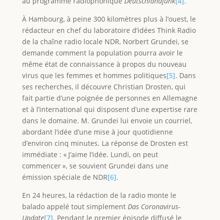
au programme radiophonique
Deutschlandfunk
[4]
.
À Hambourg, à peine 300 kilomètres plus à l’ouest, le
rédacteur en chef du laboratoire d’idées Think Radio
de la chaîne radio locale NDR, Norbert Grundei, se
demande comment la population pourra avoir le
même état de connaissance à propos du nouveau
virus que les femmes et hommes politiques
[5]
. Dans
ses recherches, il découvre Christian Drosten, qui
fait partie d’une poignée de personnes en Allemagne
et à l’international qui disposent d’une expertise rare
dans le domaine. M. Grundei lui envoie un courriel,
abordant l’idée d’une mise à jour quotidienne
d’environ cinq minutes. La réponse de Drosten est
immédiate : « J’aime l’idée. Lundi, on peut
commencer », se souvient Grundei dans une
émission spéciale de NDR
[6]
.
En 24 heures, la rédaction de la radio monte le
balado appelé tout simplement
Das Coronavirus-
Update
[7]
. Pendant le premier épisode diffusé le