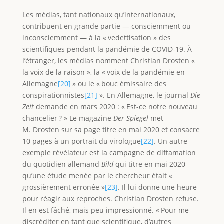
Les médias, tant nationaux qu’internationaux,
contribuent en grande partie — consciemment ou
inconsciemment — à la « vedettisation » des
scientifiques pendant la pandémie de COVID-19. À
l’étranger, les médias nomment Christian Drosten «
la voix de la raison », la « voix de la pandémie en
Allemagne
[20]
» ou le « bouc émissaire des
conspirationnistes
[21]
». En Allemagne, le journal
Die
Zeit
demande en mars 2020 : « Est-ce notre nouveau
chancelier ? » Le magazine
Der
Spiegel
met
M. Drosten sur sa page titre en mai 2020 et consacre
10 pages à un portrait du virologue
[22]
. Un autre
exemple révélateur est la campagne de diffamation
du quotidien allemand
Bild
qui titre en mai 2020
qu’une étude menée par le chercheur était «
grossièrement erronée »
[23]
. Il lui donne une heure
pour réagir aux reproches. Christian Drosten refuse.
Il en est fâché, mais peu impressionné. « Pour me
discréditer en tant que scientifique, d’autres