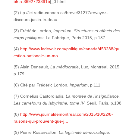
b5fa-36927233ff1b
|_0.html
(2) ttp://ici.radio-canada.ca/breve/31277/revoyez-
discours-justin-trudeau
(3) Frédéric Lordon,
Imperium. Structures et affects des
corps politiques
, La Fabrique, Paris 2015, p.187
(4)
http://www.ledevoir.com/politique/canada/453288/qu
estion-nationale-un-mo…
(5) Alain Deneault,
La médiocratie
, Lux, Montréal, 2015,
p.179
(6) Cité par Frédéric Lordon,
Imperium
, p.111
(7) Cornelius Castordiadis,
La montée de l’insignifiance.
Les carrefours du labyrinthe, tome IV
, Seuil, Paris, p.198
(8)
http://www.journaldemontreal.com/2015/10/22/8-
raisons-qui-prouvent-que-j…
(9) Pierre Rosanvallon,
La légitimité démocratique.