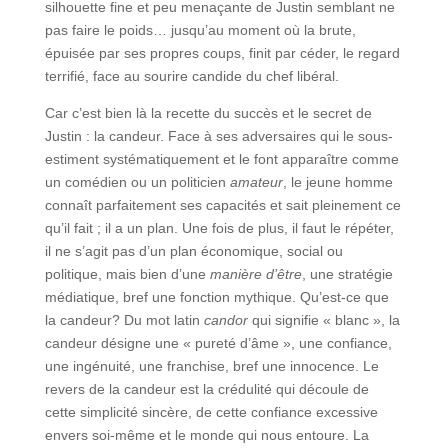
silhouette fine et peu menaçante de Justin semblant ne
pas faire le poids… jusqu’au moment où la brute,
épuisée par ses propres coups, finit par céder, le regard
terrifié, face au sourire candide du chef libéral.
Car c’est bien là la recette du succès et le secret de
Justin : la candeur. Face à ses adversaires qui le sous-
estiment systématiquement et le font apparaître comme
un comédien ou un politicien
amateur
, le jeune homme
connaît parfaitement ses capacités et sait pleinement ce
qu’il fait ; il a un plan. Une fois de plus, il faut le répéter,
il ne s’agit pas d’un plan économique, social ou
politique, mais bien d’une
manière d’être
, une stratégie
médiatique, bref une fonction mythique. Qu’est-ce que
la candeur? Du mot latin
candor
qui signifie « blanc », la
candeur désigne une « pureté d’âme », une confiance,
une ingénuité, une franchise, bref une innocence. Le
revers de la candeur est la crédulité qui découle de
cette simplicité sincère, de cette confiance excessive
envers soi-même et le monde qui nous entoure. La