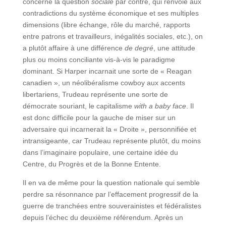
concerne la question
sociale
par contre, qui renvoie aux
contradictions du système économique et ses multiples
dimensions (libre échange, rôle du marché, rapports
entre patrons et travailleurs, inégalités sociales, etc.), on
a plutôt affaire à une différence
de degré
, une attitude
plus ou moins conciliante vis-à-vis le paradigme
dominant. Si Harper incarnait une sorte de « Reagan
canadien », un néolibéralisme cowboy aux accents
libertariens, Trudeau représente une sorte de
démocrate souriant, le capitalisme
with a baby face
. Il
est donc difficile pour la gauche de miser sur un
adversaire qui incarnerait la « Droite », personnifiée et
intransigeante, car Trudeau représente plutôt, du moins
dans l’imaginaire populaire, une certaine idée du
Centre, du Progrès et de la Bonne Entente.
Il en va de même pour la question nationale qui semble
perdre sa résonnance par l’effacement progressif de la
guerre de tranchées entre souverainistes et fédéralistes
depuis l’échec du deuxième référendum. Après un