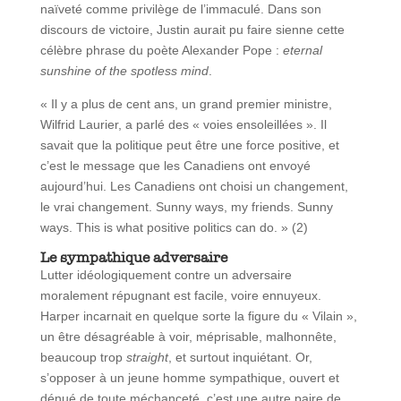
naïveté comme privilège de l’immaculé. Dans son
discours de victoire, Justin aurait pu faire sienne cette
célèbre phrase du poète Alexander Pope :
eternal
sunshine of the spotless mind
.
« Il y a plus de cent ans, un grand premier ministre,
Wilfrid Laurier, a parlé des « voies ensoleillées ». Il
savait que la politique peut être une force positive, et
c’est le message que les Canadiens ont envoyé
aujourd’hui. Les Canadiens ont choisi un changement,
le vrai changement. Sunny ways, my friends. Sunny
ways. This is what positive politics can do. » (2)
Le sympathique adversaire
Lutter idéologiquement contre un adversaire
moralement répugnant est facile, voire ennuyeux.
Harper incarnait en quelque sorte la figure du « Vilain »,
un être désagréable à voir, méprisable, malhonnête,
beaucoup trop
straight
, et surtout inquiétant. Or,
s’opposer à un jeune homme sympathique, ouvert et
dénué de toute méchanceté, c’est une autre paire de