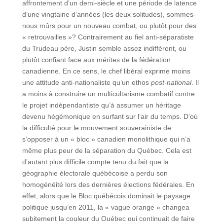
affrontement d’un demi-siècle et une période de latence
d’une vingtaine d’années (les deux solitudes), sommes-
nous mûrs pour un nouveau combat, ou plutôt pour des
« retrouvailles »? Contrairement au fiel anti-séparatiste
du Trudeau père, Justin semble assez indifférent, ou
plutôt confiant face aux mérites de la fédération
canadienne. En ce sens, le chef libéral exprime moins
une attitude anti-nationaliste qu’un ethos
post-national
. Il
a moins à construire un multicultarisme combatif contre
le projet indépendantiste qu’à assumer un héritage
devenu hégémonique en surfant sur l’air du temps. D’où
la difficulté pour le mouvement souverainiste de
s’opposer à un « bloc » canadien monolithique qui n’a
même plus peur de la séparation du Québec. Cela est
d’autant plus difficile compte tenu du fait que la
géographie électorale québécoise a perdu son
homogénéité lors des dernières élections fédérales. En
effet, alors que le Bloc québécois dominait le paysage
politique jusqu’en 2011, la « vague orange » changea
subitement la couleur du Québec qui continuait de faire