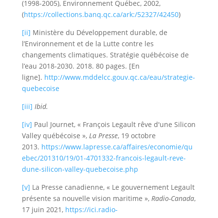
(1998-2005), Environnement Québec, 2002,
(
https://collections.banq.qc.ca/ark:/52327/42450
)
[ii]
Ministère du Développement durable, de
l’Environnement et de la Lutte contre les
changements climatiques. Stratégie québécoise de
l’eau 2018-2030. 2018. 80 pages. [En
ligne].
http://www.mddelcc.gouv.qc.ca/eau/strategie-
quebecoise
[iii]
Ibid.
[iv]
Paul Journet, « François Legault rêve d'une Silicon
Valley québécoise »,
La Presse
, 19 octobre
2013.
https://www.lapresse.ca/affaires/economie/qu
ebec/201310/19/01-4701332-francois-legault-reve-
dune-silicon-valley-quebecoise.php
[v]
La Presse canadienne, « Le gouvernement Legault
présente sa nouvelle vision maritime »,
Radio-Canada
,
17 juin 2021,
https://ici.radio-